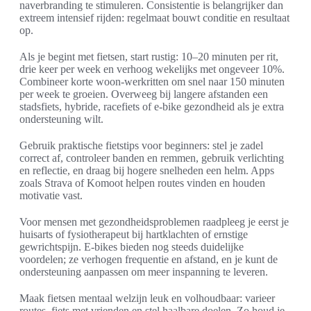
naverbranding te stimuleren. Consistentie is belangrijker dan
extreem intensief rijden: regelmaat bouwt conditie en resultaat
op.
Als je begint met fietsen, start rustig: 10–20 minuten per rit,
drie keer per week en verhoog wekelijks met ongeveer 10%.
Combineer korte woon-werkritten om snel naar 150 minuten
per week te groeien. Overweeg bij langere afstanden een
stadsfiets, hybride, racefiets of e-bike gezondheid als je extra
ondersteuning wilt.
Gebruik praktische fietstips voor beginners: stel je zadel
correct af, controleer banden en remmen, gebruik verlichting
en reflectie, en draag bij hogere snelheden een helm. Apps
zoals Strava of Komoot helpen routes vinden en houden
motivatie vast.
Voor mensen met gezondheidsproblemen raadpleeg je eerst je
huisarts of fysiotherapeut bij hartklachten of ernstige
gewrichtspijn. E-bikes bieden nog steeds duidelijke
voordelen; ze verhogen frequentie en afstand, en je kunt de
ondersteuning aanpassen om meer inspanning te leveren.
Maak fietsen mentaal welzijn leuk en volhoudbaar: varieer
routes, fiets met vrienden en stel haalbare doelen. Zo houd je