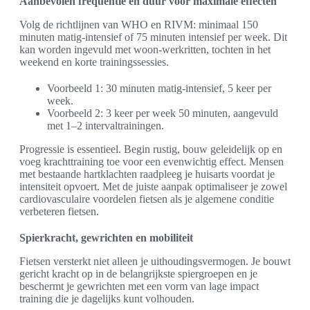
Aanbevolen frequentie en duur voor maximale effecten
Volg de richtlijnen van WHO en RIVM: minimaal 150
minuten matig-intensief of 75 minuten intensief per week. Dit
kan worden ingevuld met woon-werkritten, tochten in het
weekend en korte trainingssessies.
Voorbeeld 1: 30 minuten matig-intensief, 5 keer per
week.
Voorbeeld 2: 3 keer per week 50 minuten, aangevuld
met 1–2 intervaltrainingen.
Progressie is essentieel. Begin rustig, bouw geleidelijk op en
voeg krachttraining toe voor een evenwichtig effect. Mensen
met bestaande hartklachten raadpleeg je huisarts voordat je
intensiteit opvoert. Met de juiste aanpak optimaliseer je zowel
cardiovasculaire voordelen fietsen als je algemene conditie
verbeteren fietsen.
Spierkracht, gewrichten en mobiliteit
Fietsen versterkt niet alleen je uithoudingsvermogen. Je bouwt
gericht kracht op in de belangrijkste spiergroepen en je
beschermt je gewrichten met een vorm van lage impact
training die je dagelijks kunt volhouden.