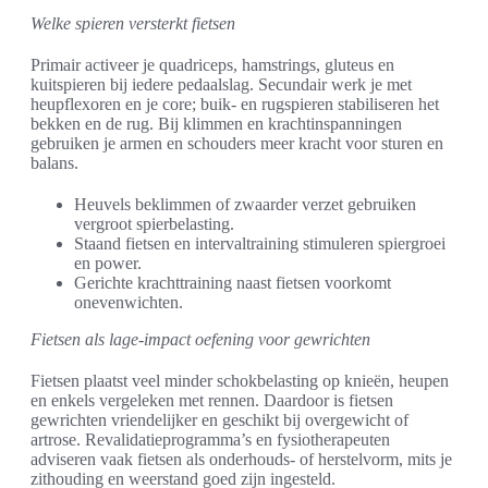
Welke spieren versterkt fietsen
Primair activeer je quadriceps, hamstrings, gluteus en
kuitspieren bij iedere pedaalslag. Secundair werk je met
heupflexoren en je core; buik- en rugspieren stabiliseren het
bekken en de rug. Bij klimmen en krachtinspanningen
gebruiken je armen en schouders meer kracht voor sturen en
balans.
Heuvels beklimmen of zwaarder verzet gebruiken
vergroot spierbelasting.
Staand fietsen en intervaltraining stimuleren spiergroei
en power.
Gerichte krachttraining naast fietsen voorkomt
onevenwichten.
Fietsen als lage-impact oefening voor gewrichten
Fietsen plaatst veel minder schokbelasting op knieën, heupen
en enkels vergeleken met rennen. Daardoor is fietsen
gewrichten vriendelijker en geschikt bij overgewicht of
artrose. Revalidatieprogramma’s en fysiotherapeuten
adviseren vaak fietsen als onderhouds- of herstelvorm, mits je
zithouding en weerstand goed zijn ingesteld.