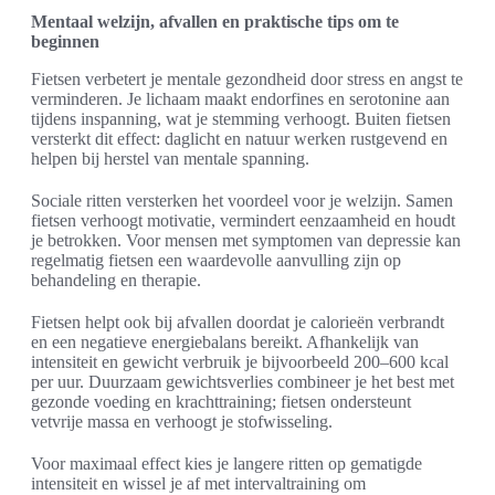
Mentaal welzijn, afvallen en praktische tips om te
beginnen
Fietsen verbetert je mentale gezondheid door stress en angst te
verminderen. Je lichaam maakt endorfines en serotonine aan
tijdens inspanning, wat je stemming verhoogt. Buiten fietsen
versterkt dit effect: daglicht en natuur werken rustgevend en
helpen bij herstel van mentale spanning.
Sociale ritten versterken het voordeel voor je welzijn. Samen
fietsen verhoogt motivatie, vermindert eenzaamheid en houdt
je betrokken. Voor mensen met symptomen van depressie kan
regelmatig fietsen een waardevolle aanvulling zijn op
behandeling en therapie.
Fietsen helpt ook bij afvallen doordat je calorieën verbrandt
en een negatieve energiebalans bereikt. Afhankelijk van
intensiteit en gewicht verbruik je bijvoorbeeld 200–600 kcal
per uur. Duurzaam gewichtsverlies combineer je het best met
gezonde voeding en krachttraining; fietsen ondersteunt
vetvrije massa en verhoogt je stofwisseling.
Voor maximaal effect kies je langere ritten op gematigde
intensiteit en wissel je af met intervaltraining om