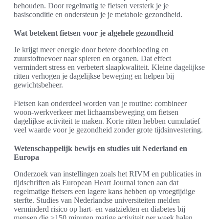
behouden. Door regelmatig te fietsen versterk je je
basisconditie en ondersteun je je metabole gezondheid.
Wat betekent fietsen voor je algehele gezondheid
Je krijgt meer energie door betere doorbloeding en
zuurstoftoevoer naar spieren en organen. Dat effect
vermindert stress en verbetert slaapkwaliteit. Kleine dagelijkse
ritten verhogen je dagelijkse beweging en helpen bij
gewichtsbeheer.
Fietsen kan onderdeel worden van je routine: combineer
woon-werkverkeer met lichaamsbeweging om fietsen
dagelijkse activiteit te maken. Korte ritten hebben cumulatief
veel waarde voor je gezondheid zonder grote tijdsinvestering.
Wetenschappelijk bewijs en studies uit Nederland en
Europa
Onderzoek van instellingen zoals het RIVM en publicaties in
tijdschriften als European Heart Journal tonen aan dat
regelmatige fietsers een lagere kans hebben op vroegtijdige
sterfte. Studies van Nederlandse universiteiten melden
verminderd risico op hart- en vaatziekten en diabetes bij
mensen die >150 minuten matige activiteit per week halen.