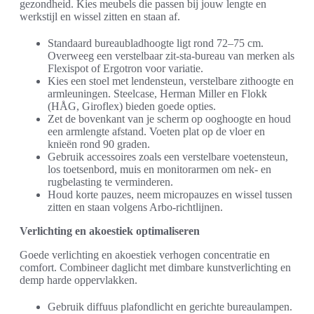
gezondheid. Kies meubels die passen bij jouw lengte en
werkstijl en wissel zitten en staan af.
Standaard bureaubladhoogte ligt rond 72–75 cm.
Overweeg een verstelbaar zit-sta-bureau van merken als
Flexispot of Ergotron voor variatie.
Kies een stoel met lendensteun, verstelbare zithoogte en
armleuningen. Steelcase, Herman Miller en Flokk
(HÅG, Giroflex) bieden goede opties.
Zet de bovenkant van je scherm op ooghoogte en houd
een armlengte afstand. Voeten plat op de vloer en
knieën rond 90 graden.
Gebruik accessoires zoals een verstelbare voetensteun,
los toetsenbord, muis en monitorarmen om nek- en
rugbelasting te verminderen.
Houd korte pauzes, neem micropauzes en wissel tussen
zitten en staan volgens Arbo-richtlijnen.
Verlichting en akoestiek optimaliseren
Goede verlichting en akoestiek verhogen concentratie en
comfort. Combineer daglicht met dimbare kunstverlichting en
demp harde oppervlakken.
Gebruik diffuus plafondlicht en gerichte bureaulampen.