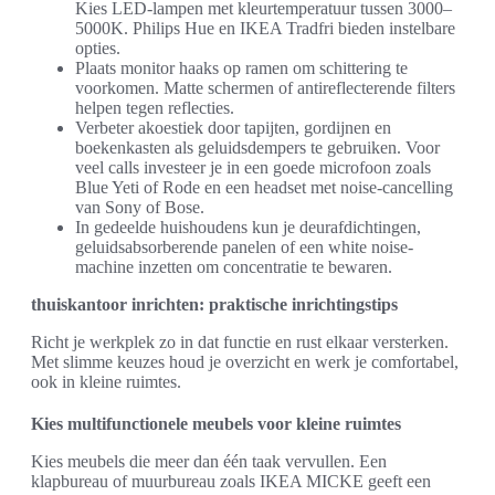
Kies LED-lampen met kleurtemperatuur tussen 3000–
5000K. Philips Hue en IKEA Tradfri bieden instelbare
opties.
Plaats monitor haaks op ramen om schittering te
voorkomen. Matte schermen of antireflecterende filters
helpen tegen reflecties.
Verbeter akoestiek door tapijten, gordijnen en
boekenkasten als geluidsdempers te gebruiken. Voor
veel calls investeer je in een goede microfoon zoals
Blue Yeti of Rode en een headset met noise-cancelling
van Sony of Bose.
In gedeelde huishoudens kun je deurafdichtingen,
geluidsabsorberende panelen of een white noise-
machine inzetten om concentratie te bewaren.
thuiskantoor inrichten: praktische inrichtingstips
Richt je werkplek zo in dat functie en rust elkaar versterken.
Met slimme keuzes houd je overzicht en werk je comfortabel,
ook in kleine ruimtes.
Kies multifunctionele meubels voor kleine ruimtes
Kies meubels die meer dan één taak vervullen. Een
klapbureau of muurbureau zoals IKEA MICKE geeft een