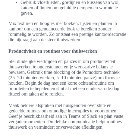
Gebruik vloerkleden, gordijnen en kussens van wol,
katoen of linnen om geluid te dempen en warmte te
geven.
Mix texturen en hoogtes met boeken, lijsten en planten in
kantoor om een genuanceerde look te bereiken zonder
rommelig te worden. Zo ontstaat een prettige kantoordecoratie
die bijdraagt aan de sfeer thuiswerken.
Productiviteit en routines voor thuiswerken
Stel duidelijke werktijden en pauzes in om productiviteit
thuiswerken te ondersteunen en je werk-privé balans te
bewaren. Gebruik time-blocking of de Pomodoro-techniek
(25–50 minuten werken, 5–10 minuten pauze) om focus te
houden. Begin de dag met een korte ochtendroutine om
prioriteiten te bepalen en sluit af met een einde-van-de-dag
ritueel om taken af te ronden.
Maak heldere afspraken met huisgenoten over stilte en
gedeelde ruimtes om onnodige interrupties te voorkomen.
Geef je beschikbaarheid aan in Teams of Slack en plan vaste
vergadermomenten. Duidelijke communicatie helpt routines
thuiswerk en vermindert onverwachte afleidingen.