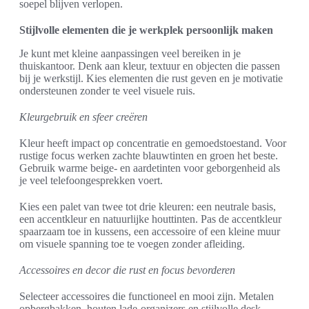
soepel blijven verlopen.
Stijlvolle elementen die je werkplek persoonlijk maken
Je kunt met kleine aanpassingen veel bereiken in je
thuiskantoor. Denk aan kleur, textuur en objecten die passen
bij je werkstijl. Kies elementen die rust geven en je motivatie
ondersteunen zonder te veel visuele ruis.
Kleurgebruik en sfeer creëren
Kleur heeft impact op concentratie en gemoedstoestand. Voor
rustige focus werken zachte blauwtinten en groen het beste.
Gebruik warme beige- en aardetinten voor geborgenheid als
je veel telefoongesprekken voert.
Kies een palet van twee tot drie kleuren: een neutrale basis,
een accentkleur en natuurlijke houttinten. Pas de accentkleur
spaarzaam toe in kussens, een accessoire of een kleine muur
om visuele spanning toe te voegen zonder afleiding.
Accessoires en decor die rust en focus bevorderen
Selecteer accessoires die functioneel en mooi zijn. Metalen
opbergbakken, houten lade-organizers en stijlvolle desk