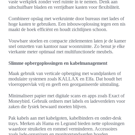
vaste werkplek zonder veel ruimte in te nemen. Denk aan
uitschuifbare bladen en verrijdbare kasten voor flexibiliteit.
Combineer opslag met werkruimte door bureaus met lades of
hoge kasten te gebruiken. Een inbouwoplossing tegen een nis
maakt de hoek efficiënt en houdt zichtlijnen schoon.
Vouwbare stoelen en compacte zitelementen laten je de kamer
snel omzetten van kantoor naar woonruimte. Zo benut je elke
vierkante meter optimaal met multifunctionele meubels.
Slimme opbergoplossingen en kabelmanagement
Maak gebruik van verticale opberging met wandplanken of
modulaire systemen zoals KALLAX en Elfa. Dat houdt het
vloeroppervlak vrij en geeft een georganiseerde uitstraling.
Minimaliseer papier met digitale scans en apps zoals Exact of
Moneybird. Gebruik ordners met labels en ladeverdelers voor
zaken die fysiek bewaard moeten blijven.
Pak kabels aan met kabelgoten, kabelbinders en onder-desk
trays. Merken als Hama en Legrand bieden nette oplossingen
waardoor struikelen en rommel verminderen. Accessoires
zoals lade-organizers en monitorstandaarden houden