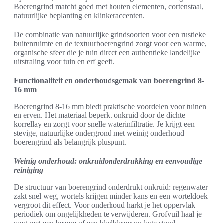
Boerengrind matcht goed met houten elementen, cortenstaal,
natuurlijke beplanting en klinkeraccenten.
De combinatie van natuurlijke grindsoorten voor een rustieke
buitenruimte en de textuurboerengrind zorgt voor een warme,
organische sfeer die je tuin direct een authentieke landelijke
uitstraling voor tuin en erf geeft.
Functionaliteit en onderhoudsgemak van boerengrind 8-
16 mm
Boerengrind 8-16 mm biedt praktische voordelen voor tuinen
en erven. Het materiaal beperkt onkruid door de dichte
korrellay en zorgt voor snelle waterinfiltratie. Je krijgt een
stevige, natuurlijke ondergrond met weinig onderhoud
boerengrind als belangrijk pluspunt.
Weinig onderhoud: onkruidonderdrukking en eenvoudige
reiniging
De structuur van boerengrind onderdrukt onkruid: regenwater
zakt snel weg, wortels krijgen minder kans en een worteldoek
vergroot dit effect. Voor onderhoud harkt je het oppervlak
periodiek om ongelijkheden te verwijderen. Grofvuil haal je
weg met een bezem of een bladblazer op lage stand.