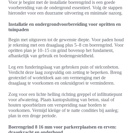
Voor je begint met de installatie boerengrind is een goede
voorbereiding van de ondergrond essentieel. Volg de stappen
hieronder voor een duurzame uitvoering en minimale nazorg.
Installatie en ondergrondvoorbereiding voor opritten en
tuinpaden
Begin met uitgraven tot de gewenste diepte. Voor paden houd
je rekening met een draaglaag plus 5–8 cm boerengrind. Voor
opritten plan je 10–15 cm grind bovenop het fundament,
afhankelijk van gebruik en bodemgesteldheid.
Leg een funderingslaag van gebroken puin of stelconbeton.
Verdicht deze laag zorgvuldig om zetting te beperken. Breng
geotextiel of worteldoek aan om vermenging met de
draaglaag te voorkomen en onkruidgroei te verminderen.
Zorg voor een lichte helling richting greppel of infiltratiepunt
voor afwatering. Plaats kantopsluiting van beton, staal of
houten spoorbielzen om verspreiding naar borders te
voorkomen. Vermijd kleiige of te natte condities bij aanleg;
plan in een droge periode.
Boerengrind 8 16 mm voor parkeerplaatsen en erven:
draagkracht en onderhoud