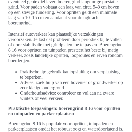
eventueel geotextiel levert boerengrind langdurige prestaties
grind. Voor paden volstaat een laag van circa 5–8 cm boven
op een stevige fundering. Voor opritten geldt een minimale
laag van 10–15 cm en aandacht voor draagkracht
boerengrind.
Intensief autoverkeer kan plaatselijke verzakkingen
veroorzaken. Je lost dat probleem door periodiek bij te vullen
of door stabilisatie met grindplaten toe te passen. Boerengrind
8 16 voor opritten en tuinpaden presteert het beste bij matig
verkeer, zoals landelijke opritten, looproutes en erven rondom
boerderijen.
Praktische tip: gebruik kantopsluiting om verplaatsing
te beperken.
Advies: zoek hulp van een hovenier of grondwerker op
zeer kleiige ondergrond.
Onderhoudsadvies: controleer en vul aan na zware
winters of veel verkeer.
Praktische toepassingen: boerengrind 8 16 voor opritten
en tuinpaden en parkeerplaatsen
Boerengrind 8 16 is populair voor opritten, tuinpaden en
parkeerplaatsen omdat het robuust oogt en waterdoorlatend is.