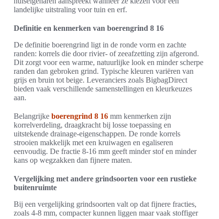
huiseigenaren aanspreekt wanneer ze kiezen voor een
landelijke uitstraling voor tuin en erf.
Definitie en kenmerken van boerengrind 8 16
De definitie boerengrind ligt in de ronde vorm en zachte
randen: korrels die door rivier- of zeeafzetting zijn afgerond.
Dit zorgt voor een warme, natuurlijke look en minder scherpe
randen dan gebroken grind. Typische kleuren variëren van
grijs en bruin tot beige. Leveranciers zoals BigbagDirect
bieden vaak verschillende samenstellingen en kleurkeuzes
aan.
Belangrijke
boerengrind 8 16
mm kenmerken zijn
korrelverdeling, draagkracht bij losse toepassing en
uitstekende drainage-eigenschappen. De ronde korrels
strooien makkelijk met een kruiwagen en egaliseren
eenvoudig. De fractie 8-16 mm geeft minder stof en minder
kans op wegzakken dan fijnere maten.
Vergelijking met andere grindsoorten voor een rustieke
buitenruimte
Bij een vergelijking grindsoorten valt op dat fijnere fracties,
zoals 4-8 mm, compacter kunnen liggen maar vaak stoffiger