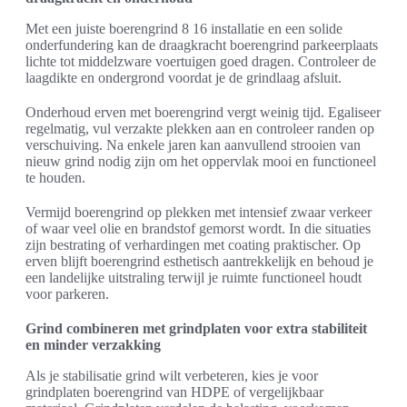
Met een juiste boerengrind 8 16 installatie en een solide
onderfundering kan de draagkracht boerengrind parkeerplaats
lichte tot middelzware voertuigen goed dragen. Controleer de
laagdikte en ondergrond voordat je de grindlaag afsluit.
Onderhoud erven met boerengrind vergt weinig tijd. Egaliseer
regelmatig, vul verzakte plekken aan en controleer randen op
verschuiving. Na enkele jaren kan aanvullend strooien van
nieuw grind nodig zijn om het oppervlak mooi en functioneel
te houden.
Vermijd boerengrind op plekken met intensief zwaar verkeer
of waar veel olie en brandstof gemorst wordt. In die situaties
zijn bestrating of verhardingen met coating praktischer. Op
erven blijft boerengrind esthetisch aantrekkelijk en behoud je
een landelijke uitstraling terwijl je ruimte functioneel houdt
voor parkeren.
Grind combineren met grindplaten voor extra stabiliteit
en minder verzakking
Als je stabilisatie grind wilt verbeteren, kies je voor
grindplaten boerengrind van HDPE of vergelijkbaar