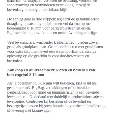
materiaal. Grindplaten verdelen de belasting, voorkomen
spoorvorming en verminderen verzakking, terwijl de
bovenlaag boerengrind zichtbaar blijft.
De aanleg gaat in drie stappen: leg eerst de gestabiliseerde
draaglaag, plaats de grindplaten en vul daarna op met
boerengrind 8 16 mm voor parkeerplaatsen en erven.
Egaliseer het oppervlak om een nette afwerking te krijgen.
Veel leveranciers, waaronder BigbagDirect, bieden zowel
grind als grindplaten aan. Grind combineren met grindplaten
voor extra stabiliteit levert een waterdoorlatende, stevige
oplossing op die geschikt is voor doe-het-zelvers en
hoveniers.
Aankoop en duurzaamheid: kiezen en bestellen van
boerengrind 8-16 mm
Als je boerengrind 8-16 mm wilt bestellen, kies je uit los
gestort per m3, BigBag-verpakkingen of kleinzakken.
BigbagDirect voor grind en tuinmaterialen is een bekende
leverancier in Nederland met duidelijke productinformatie en
leveropties. Controleer bij bestellen of de levertijd en
bezorgwijze passen bij jouw locatie, bijvoorbeeld handlossing
of levering met kraanwagen.