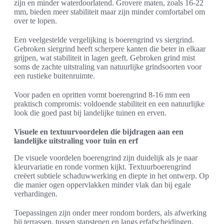
zijn en minder waterdoorlatend. Grovere maten, zoals 16-22
mm, bieden meer stabiliteit maar zijn minder comfortabel om
over te lopen.
Een veelgestelde vergelijking is boerengrind vs siergrind.
Gebroken siergrind heeft scherpere kanten die beter in elkaar
grijpen, wat stabiliteit in lagen geeft. Gebroken grind mist
soms de zachte uitstraling van natuurlijke grindsoorten voor
een rustieke buitenruimte.
Voor paden en opritten vormt boerengrind 8-16 mm een
praktisch compromis: voldoende stabiliteit en een natuurlijke
look die goed past bij landelijke tuinen en erven.
Visuele en textuurvoordelen die bijdragen aan een
landelijke uitstraling voor tuin en erf
De visuele voordelen boerengrind zijn duidelijk als je naar
kleurvariatie en ronde vormen kijkt. Textuurboerengrind
creëert subtiele schaduwwerking en diepte in het ontwerp. Op
die manier ogen oppervlakken minder vlak dan bij egale
verhardingen.
Toepassingen zijn onder meer rondom borders, als afwerking
bij terrassen, tussen stapstenen en langs erfafscheidingen.