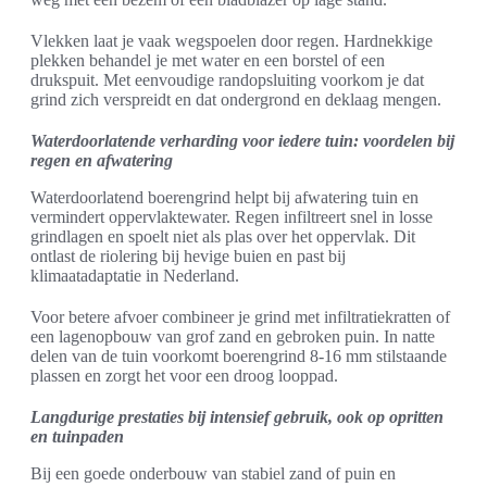
Vlekken laat je vaak wegspoelen door regen. Hardnekkige
plekken behandel je met water en een borstel of een
drukspuit. Met eenvoudige randopsluiting voorkom je dat
grind zich verspreidt en dat ondergrond en deklaag mengen.
Waterdoorlatende verharding voor iedere tuin: voordelen bij
regen en afwatering
Waterdoorlatend boerengrind helpt bij afwatering tuin en
vermindert oppervlaktewater. Regen infiltreert snel in losse
grindlagen en spoelt niet als plas over het oppervlak. Dit
ontlast de riolering bij hevige buien en past bij
klimaatadaptatie in Nederland.
Voor betere afvoer combineer je grind met infiltratiekratten of
een lagenopbouw van grof zand en gebroken puin. In natte
delen van de tuin voorkomt boerengrind 8-16 mm stilstaande
plassen en zorgt het voor een droog looppad.
Langdurige prestaties bij intensief gebruik, ook op opritten
en tuinpaden
Bij een goede onderbouw van stabiel zand of puin en