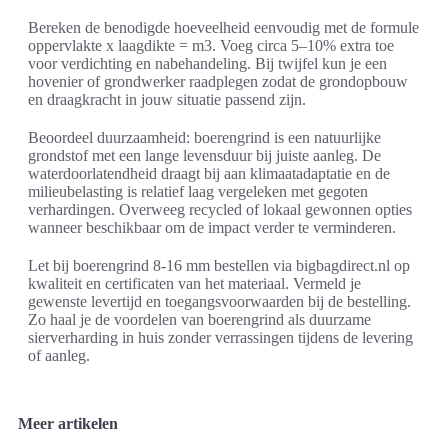
Bereken de benodigde hoeveelheid eenvoudig met de formule
oppervlakte x laagdikte = m3. Voeg circa 5–10% extra toe
voor verdichting en nabehandeling. Bij twijfel kun je een
hovenier of grondwerker raadplegen zodat de grondopbouw
en draagkracht in jouw situatie passend zijn.
Beoordeel duurzaamheid: boerengrind is een natuurlijke
grondstof met een lange levensduur bij juiste aanleg. De
waterdoorlatendheid draagt bij aan klimaatadaptatie en de
milieubelasting is relatief laag vergeleken met gegoten
verhardingen. Overweeg recycled of lokaal gewonnen opties
wanneer beschikbaar om de impact verder te verminderen.
Let bij boerengrind 8-16 mm bestellen via bigbagdirect.nl op
kwaliteit en certificaten van het materiaal. Vermeld je
gewenste levertijd en toegangsvoorwaarden bij de bestelling.
Zo haal je de voordelen van boerengrind als duurzame
sierverharding in huis zonder verrassingen tijdens de levering
of aanleg.
Meer artikelen