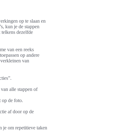
werkingen op te slaan en
’s, kun je de stappen
 telkens dezelfde
ame van een reeks
 toepassen op andere
t verkleinen van
ties”.
van alle stappen of
 op de foto.
ctie af door op de
n je om repetitieve taken