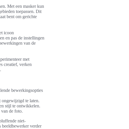
ssen. Met een masker kun
gebieden toepassen. Dit
aat bent om gerichte
et icoon
en en pas de instellingen
e bewerkingen van de
xperimenteer met
 creatief, verken
.
llende bewerkingsopties
 ongewijzigd te laten.
n stijl te ontwikkelen.
 van de foto.
luffende niet-
s beeldbewerker verder