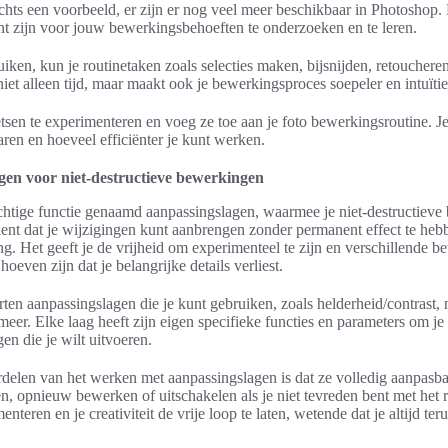
echts een voorbeeld, er zijn er nog veel meer beschikbaar in Photoshop.
ant zijn voor jouw bewerkingsbehoeften te onderzoeken en te leren.
uiken, kun je routinetaken zoals selecties maken, bijsnijden, retoucher
niet alleen tijd, maar maakt ook je bewerkingsproces soepeler en intuïtie
tsen te experimenteren en voeg ze toe aan je foto bewerkingsroutine. Je 
aren en hoeveel efficiënter je kunt werken.
gen voor niet-destructieve bewerkingen
htige functie genaamd aanpassingslagen, waarmee je niet-destructieve 
kent dat je wijzigingen kunt aanbrengen zonder permanent effect te heb
g. Het geeft je de vrijheid om experimenteel te zijn en verschillende b
oeven zijn dat je belangrijke details verliest.
rten aanpassingslagen die je kunt gebruiken, zoals helderheid/contrast, 
eer. Elke laag heeft zijn eigen specifieke functies en parameters om je 
n die je wilt uitvoeren.
delen van het werken met aanpassingslagen is dat ze volledig aanpasbaa
gen, opnieuw bewerken of uitschakelen als je niet tevreden bent met het re
menteren en je creativiteit de vrije loop te laten, wetende dat je altijd te