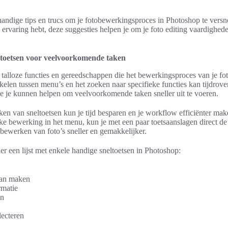
 handige tips en trucs om je fotobewerkingsproces in Photoshop te versn
 ervaring hebt, deze suggesties helpen je om je foto editing vaardighed
toetsen voor veelvoorkomende taken
talloze functies en gereedschappen die het bewerkingsproces van je fo
akelen tussen menu’s en het zoeken naar specifieke functies kan tijdrove
e je kunnen helpen om veelvoorkomende taken sneller uit te voeren.
ken van sneltoetsen kun je tijd besparen en je workflow efficiënter make
ke bewerking in het menu, kun je met een paar toetsaanslagen direct d
 bewerken van foto’s sneller en gemakkelijker.
er een lijst met enkele handige sneltoetsen in Photoshop:
an maken
rmatie
en
lecteren