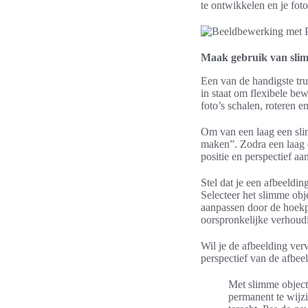
te ontwikkelen en je foto
Maak gebruik van slim
Een van de handigste tru
in staat om flexibele bew
foto’s schalen, roteren 
Om van een laag een slim
maken”. Zodra een laag 
positie en perspectief aa
Stel dat je een afbeeldin
Selecteer het slimme obj
aanpassen door de hoekpu
oorspronkelijke verhoud
Wil je de afbeelding ver
perspectief van de afbee
Met slimme objecte
permanent te wijz