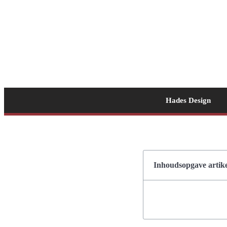
Hades Design
Inhoudsopgave artike