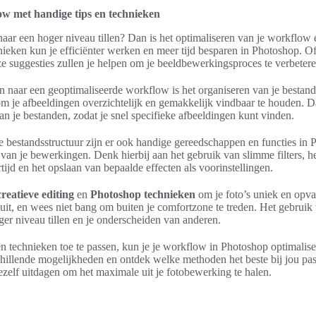
ow met handige tips en technieken
naar een hoger niveau tillen? Dan is het optimaliseren van je workflow 
nieken kun je efficiënter werken en meer tijd besparen in Photoshop. Of
ze suggesties zullen je helpen om je beeldbewerkingsproces te verbetere
en naar een geoptimaliseerde workflow is het organiseren van je besta
je afbeeldingen overzichtelijk en gemakkelijk vindbaar te houden. Da
n je bestanden, zodat je snel specifieke afbeeldingen kunt vinden.
 bestandsstructuur zijn er ook handige gereedschappen en functies in 
n van je bewerkingen. Denk hierbij aan het gebruik van slimme filters, 
tijd en het opslaan van bepaalde effecten als voorinstellingen.
creatieve editing
en
Photoshop technieken
om je foto’s uniek en opva
 uit, en wees niet bang om buiten je comfortzone te treden. Het gebrui
oger niveau tillen en je onderscheiden van anderen.
n technieken toe te passen, kun je je workflow in Photoshop optimaliser
illende mogelijkheden en ontdek welke methoden het beste bij jou pass
jezelf uitdagen om het maximale uit je fotobewerking te halen.