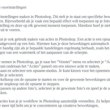
 voorinstellingen
rinstellingen maken in Photoshop. Dit stelt je in staat om specifieke be
n. Bijvoorbeeld als je vaak een bepaald effect wilt toepassen op je foto
elling en deze op elk gewenst moment toepassen. Hierdoor hoef je niet
it te voeren.
un je ook gebruik maken van acties in Photoshop. Een actie is een opn
 uitgevoerd op een foto. Hiermee kun je deze bewerkingen automatisch
r handig zijn als je bepaalde handelingen regelmatig herhaalt, zoals he
egen van een watermerk of het aanpassen van de scherpte.
 nemen in Photoshop, ga je naar het “Venster” menu en selecteer je “Ac
gram onderaan het “Acties” paneel om een nieuwe actie te maken.
 naam en selecteer een opname-modus. Je kunt kiezen voor het opnemen 
ie je selecteert.
irkelknop om de opname te starten en voer de gewenste bewerkingen uit
nte stopknop om de opname te stoppen.
 passen op andere foto’s, selecteer je de gewenste foto’s en speel je de a
kken.
acties kun je je workflow in Photoshop aanzienlijk versnellen. Ze helpe
je meer tijd hebt om je te concentreren op creatieve bewerkingen.