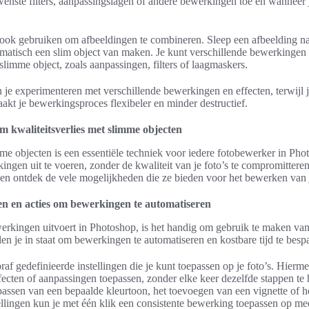
wenste filters, aanpassingslagen of andere bewerkingen toe en wanneer je
.
 ook gebruiken om afbeeldingen te combineren. Sleep een afbeelding n
omatisch een slim object van maken. Je kunt verschillende bewerkingen
slimme object, zoals aanpassingen, filters of laagmaskers.
je experimenteren met verschillende bewerkingen en effecten, terwijl je
aakt je bewerkingsproces flexibeler en minder destructief.
m kwaliteitsverlies met slimme objecten
 objecten is een essentiële techniek voor iedere fotobewerker in Photo
kingen uit te voeren, zonder de kwaliteit van je foto’s te compromittere
en ontdek de vele mogelijkheden die ze bieden voor het bewerken van j
en en acties om bewerkingen te automatiseren
erkingen uitvoert in Photoshop, is het handig om gebruik te maken van
llen je in staat om bewerkingen te automatiseren en kostbare tijd te besp
raf gedefinieerde instellingen die je kunt toepassen op je foto’s. Hierme
fecten of aanpassingen toepassen, zonder elke keer dezelfde stappen t
passen van een bepaalde kleurtoon, het toevoegen van een vignette of 
ellingen kun je met één klik een consistente bewerking toepassen op mee