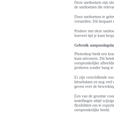
Deze sneltoetsen zijn sl
de sneltoetsen die relev
Door sneltoetsen te gebr
versnellen. Dit bespaart 
Probeer met deze sneltoe
hoeveel tijd je kunt besp
Gebruik aanpassingsla
Photoshop biedt een krac
kunt uitvoeren. Dit bete
oorspronkelijke afbeeldin
proberen zonder bang te h
Er zijn verschillende soo
kleurbalans en nog veel m
geven over de bewerkinge
Een van de grootste voor
instellingen altijd wijzi
flexibiliteit om te experi
oorspronkelijke beeld.