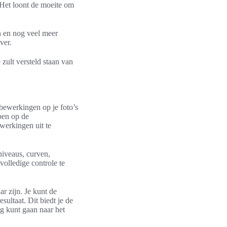
 Het loont de moeite om
en en nog veel meer
ver.
zult versteld staan van
bewerkingen op je foto’s
ben op de
ewerkingen uit te
niveaus, curven,
volledige controle te
r zijn. Je kunt de
sultaat. Dit biedt je de
rug kunt gaan naar het