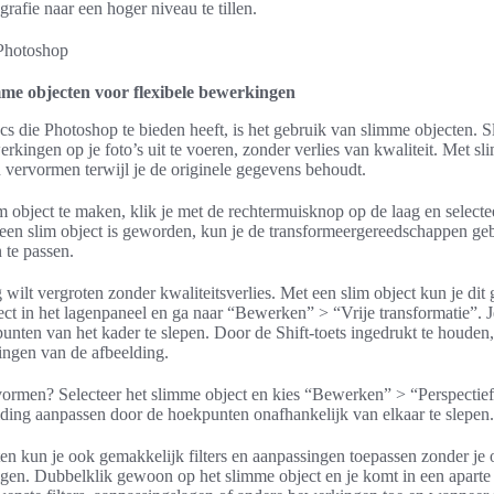
grafie naar een hoger niveau te tillen.
me objecten voor flexibele bewerkingen
cs die Photoshop te bieden heeft, is het gebruik van slimme objecten. S
erkingen op je foto’s uit te voeren, zonder verlies van kwaliteit. Met s
en vervormen terwijl je de originele gegevens behoudt.
 object te maken, klik je met de rechtermuisknop op de laag en selectee
een slim object is geworden, kun je de transformeergereedschappen ge
n te passen.
g wilt vergroten zonder kwaliteitsverlies. Met een slim object kun je di
ect in het lagenpaneel en ga naar “Bewerken” > “Vrije transformatie”. J
nten van het kader te slepen. Door de Shift-toets ingedrukt te houden
ingen van de afbeelding.
vormen? Selecteer het slimme object en kies “Bewerken” > “Perspectief
lding aanpassen door de hoekpunten onafhankelijk van elkaar te slepen.
n kun je ook gemakkelijk filters en aanpassingen toepassen zonder je o
igen. Dubbelklik gewoon op het slimme object en je komt in een apar