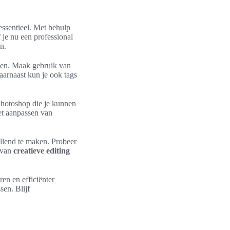
essentieel. Met behulp
 je nu een professional
n.
nden. Maak gebruik van
arnaast kun je ook tags
Photoshop die je kunnen
het aanpassen van
llend te maken. Probeer
k van
creatieve editing
en en efficiënter
en. Blijf