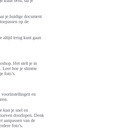
 klaar bent, sla je
aar je huidige document
 toepassen op de
 altijd terug kunt gaan
shop. Het stelt je in
n. Leer hoe je slimme
e foto’s.
 voorinstellingen en
aren.
e kun je snel en
e hoeven doorlopen. Denk
het aanpassen van de
rdere foto’s.