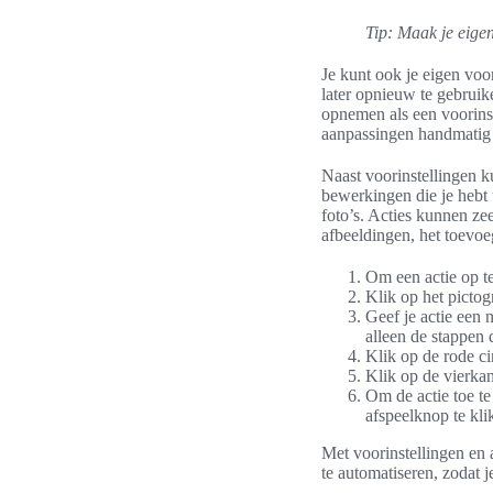
Tip: Maak je eigen
Je kunt ook je eigen voo
later opnieuw te gebruike
opnemen als een voorinst
aanpassingen handmatig u
Naast voorinstellingen k
bewerkingen die je hebt
foto’s. Acties kunnen zee
afbeeldingen, het toevo
Om een actie op te
Klik op het picto
Geef je actie een
alleen de stappen d
Klik op de rode c
Klik op de vierka
Om de actie toe te
afspeelknop te kli
Met voorinstellingen en 
te automatiseren, zodat 