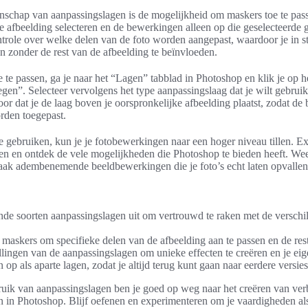
nschap van aanpassingslagen is de mogelijkheid om maskers toe te pa
de afbeelding selecteren en de bewerkingen alleen op die geselecteerde 
trole over welke delen van de foto worden aangepast, waardoor je in st
n zonder de rest van de afbeelding te beïnvloeden.
te passen, ga je naar het “Lagen” tabblad in Photoshop en klik je op h
en”. Selecteer vervolgens het type aanpassingslaag dat je wilt gebruik
or dat je de laag boven je oorspronkelijke afbeelding plaatst, zodat d
rden toegepast.
 gebruiken, kun je je fotobewerkingen naar een hoger niveau tillen. E
n en ontdek de vele mogelijkheden die Photoshop te bieden heeft. Wees
ak adembenemende beeldbewerkingen die je foto’s echt laten opvallen
ende soorten aanpassingslagen uit om vertrouwd te raken met de verschi
askers om specifieke delen van de afbeelding aan te passen en de rest
llingen van de aanpassingslagen om unieke effecten te creëren en je eige
 op als aparte lagen, zodat je altijd terug kunt gaan naar eerdere versies
ruik van aanpassingslagen ben je goed op weg naar het creëren van verb
n in Photoshop. Blijf oefenen en experimenteren om je vaardigheden al