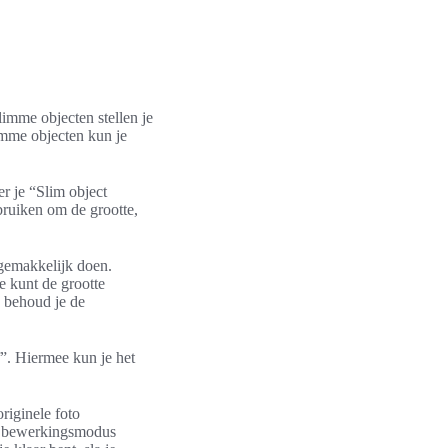
limme objecten stellen je
limme objecten kun je
r je “Slim object
bruiken om de grootte,
t gemakkelijk doen.
e kunt de grootte
, behoud je de
”. Hiermee kun je het
riginele foto
te bewerkingsmodus