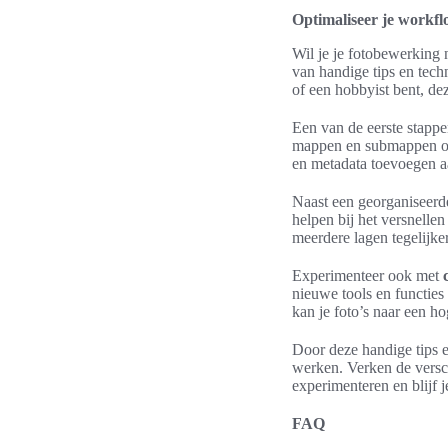
Optimaliseer je workfl
Wil je je fotobewerking 
van handige tips en tech
of een hobbyist bent, de
Een van de eerste stapp
mappen en submappen om 
en metadata toevoegen aa
Naast een georganiseerde
helpen bij het versnelle
meerdere lagen tegelijker
Experimenteer ook met
nieuwe tools en functies
kan je foto’s naar een h
Door deze handige tips e
werken. Verken de versch
experimenteren en blijf 
FAQ