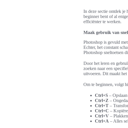
In deze sectie ontdek je
beginner bent of al enige
efficiënter te werken.
Maak gebruik van snel
Photoshop is gevuld met 
Echter, het constant sch
Photoshop sneltoetsen di
Door het leren en gebrui
zoeken naar een specifie
uitvoeren. Dit maakt het
Om te beginnen, volgt hi
Ctrl+S
– Opslaan
Ctrl+Z
– Ongeda
Ctrl+T
– Transfo
Ctrl+C
– Kopiër
Ctrl+V
– Plakken
Ctrl+A
– Alles se