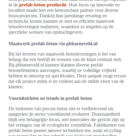
in de
prefab beton productie
. Hun focus op innovatie en
kwaliteit maakt hen een betrouwbare partner voor diverse
bouwprojecten. Dankzij hun jarenlange ervaring en
technische kennis kunnen ze snel en efficiënt maatwerk
betonleveringen realiseren, waardoor ze inspelen op de
specifieke wensen van opdrachtgevers.
Maatwerk prefab beton via pbbarneveld.nl
Bij het leveren van maatwerk betonleveringen is het van
belang dat een bedrijf de wensen van de klant centraal stelt.
Bij pbbarneveld.nl kunnen klanten diverse prefab
betonelementen aanvragen, waarbij ze volledige vrijheid
hebben in ontwerp en specificaties. Deze aanpak zorgt ervoor
dat elk project uniek is en voldoet aan de strikte eisen van de
klanten.
Vooruitzichten en trends in prefab beton
De toekomst van precast beton ziet er veelbelovend uit,
aangezien de sector voortdurend evolueert. Duurzaamheid
blijft een belangrijke focus, met innovaties die gericht zijn op
het verlagen van de ecologische voetafdruk. Fabrikanten van
prefab beton passen nieuwe technieken toe, zoals recycling
van materialen en het gebruik van biobased grondstoffen.