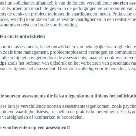
s hun sollicitaties afhankelijk van de functie verschillende
soorten as
jn ontworpen om inzicht te geven in de gedragingen en voorkeuren van d
tests de denk- en probleemoplossende vaardigheden meten. Praktische
oces, waarbij kandidaten hun relevante vaardigheden in een realistische
essments
vereist een brede voorbereiding.
den om te ontwikkelen
soorten assessments, is het ontwikkelen van belangrijke vaardigheden e
n zoals time management, probleemoplossend vermogen en communica
 alleen bij het navigeren door de assessments, maar zijn ook waardevol 
ips
zoals het oefenen van tijdsdruk en het verbeteren van presentatie
succes tijdens het assessment. Door zich volledig voor te bereiden, ve
de soorten assessments die ik kan tegenkomen tijdens het sollicitat
proces kun je verschillende soorten assessments tegenkomen, zoals psycho
gnitieve vaardigheidstests, rolspellen en praktische oefeningen. Elk typ
 vaardigheden of kenmerken te beoordelen.
e voorbereiden op een assessment?