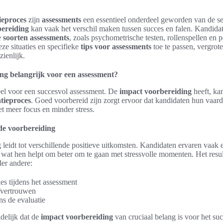
tieproces
zijn
assessments
een essentieel onderdeel geworden van de se
bereiding
kan vaak het verschil maken tussen succes en falen. Kandid
e
soorten assessments
, zoals psychometrische testen, rollenspellen en p
ze situaties en specifieke
tips voor assessments
toe te passen, vergrot
zienlijk.
ng belangrijk voor een assessment?
eel voor een succesvol assessment. De
impact voorbereiding
heeft, ka
tatieproces
. Goed voorbereid zijn zorgt ervoor dat kandidaten hun vaard
t meer focus en minder stress.
de voorbereiding
 leidt tot verschillende positieve uitkomsten. Kandidaten ervaren vaak 
e, wat hen helpt om beter om te gaan met stressvolle momenten. Het resu
er andere:
ies tijdens het assessment
fvertrouwen
ns de evaluatie
idelijk dat de
impact voorbereiding
van cruciaal belang is voor het su