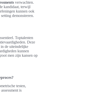
sessments
verwachten.
e kandidaat, terwijl
 oefeningen kunnen ook
 setting demonstreren.
ssentieel. Toptalenten
tievaardigheden. Deze
in de uiteindelijke
vaardigheden kunnen
rgroot men zijn kansen op
ieproces?
metrische testen,
e assessment is