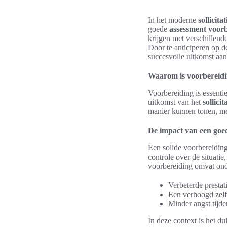
In het moderne
sollicita
goede
assessment voor
krijgen met verschillend
Door te anticiperen op de
succesvolle uitkomst aan
Waarom is voorbereidi
Voorbereiding is essenti
uitkomst van het
sollici
manier kunnen tonen, me
De impact van een goe
Een solide voorbereiding
controle over de situati
voorbereiding omvat ond
Verbeterde prestat
Een verhoogd zel
Minder angst tijde
In deze context is het du