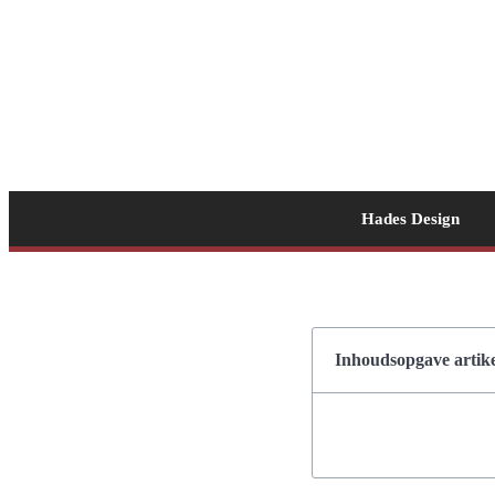
Hades Design
Inhoudsopgave artike