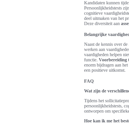
Kandidaten kunnen tijden
Persoonlijkheidstests zi
cognitieve vaardigheids
deel uitmaken van het pr
Deze diversiteit aan
ass
Belangrijke vaardighe
Naast de kennis over de 
werken aan vaardighede
vaardigheden helpen niet
functie.
Voorbereiding t
enorm bijdragen aan het 
een positieve uitkomst.
FAQ
Wat zijn de verschillen
Tijdens het sollicitatie
persoonlijkheidstests, co
ontworpen om specifieke
Hoe kan ik me het best