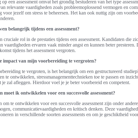
op een assessment omvat het grondig bestuderen van het type assessmen
van relevante vaardigheden zoals probleemoplossend vermogen en comm
 voor jezelf om stress te beheersen. Het kan ook nuttig zijn om voorbe
anderen.
en belangrijk tijdens een assessment?
n cruciale rol in de prestaties tijdens een assessment. Kandidaten die z
n vaardigheden ervaren vaak minder angst en kunnen beter presteren. 
tkomst tijdens het assessment vergroten.
de impact van mijn voorbereiding te vergroten?
ereiding te vergroten, is het belangrijk om een gestructureerd studiepla
 te ontwikkelen, stressmanagementtechnieken toe te passen en inzicht 
 je zal afleggen. Hierdoor voel je je beter voorbereid en competent.
 moet ik ontwikkelen voor een succesvolle assessment?
n om te ontwikkelen voor een succesvolle assessment zijn onder ander
gen, communicatievaardigheden en kritisch denken. Deze vaardighede
ioneren in verschillende soorten assessments en om je geschiktheid voor