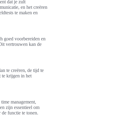
t dat je zult
unicatie, en het creëren
eldtests te maken en
ich goed voorbereiden en
Dit vertrouwen kan de
n te creëren, de tijd te
te krijgen in het
e time management,
n zijn essentieel om
 de functie te tonen.