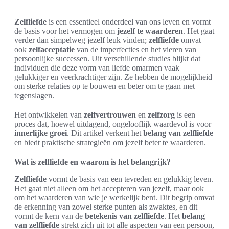
Zelfliefde
is een essentieel onderdeel van ons leven en vormt
de basis voor het vermogen om
jezelf te waarderen
. Het gaat
verder dan simpelweg jezelf leuk vinden;
zelfliefde
omvat
ook
zelfacceptatie
van de imperfecties en het vieren van
persoonlijke successen. Uit verschillende studies blijkt dat
individuen die deze vorm van liefde omarmen vaak
gelukkiger en veerkrachtiger zijn. Ze hebben de mogelijkheid
om sterke relaties op te bouwen en beter om te gaan met
tegenslagen.
Het ontwikkelen van
zelfvertrouwen
en
zelfzorg
is een
proces dat, hoewel uitdagend, ongelooflijk waardevol is voor
innerlijke groei
. Dit artikel verkent het
belang van zelfliefde
en biedt praktische strategieën om jezelf beter te waarderen.
Wat is zelfliefde en waarom is het belangrijk?
Zelfliefde
vormt de basis van een tevreden en gelukkig leven.
Het gaat niet alleen om het accepteren van jezelf, maar ook
om het waarderen van wie je werkelijk bent. Dit begrip omvat
de erkenning van zowel sterke punten als zwaktes, en dit
vormt de kern van de
betekenis van zelfliefde
. Het
belang
van zelfliefde
strekt zich uit tot alle aspecten van een persoon,