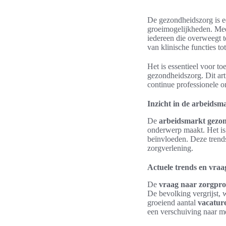
De gezondheidszorg is e
groeimogelijkheden. Mee
iedereen die overweegt 
van klinische functies to
Het is essentieel voor t
gezondheidszorg. Dit art
continue professionele 
Inzicht in de arbeidsm
De
arbeidsmarkt gezo
onderwerp maakt. Het is
beïnvloeden. Deze trends
zorgverlening.
Actuele trends en vraa
De
vraag naar zorgprof
De bevolking vergrijst, 
groeiend aantal
vacatur
een verschuiving naar m