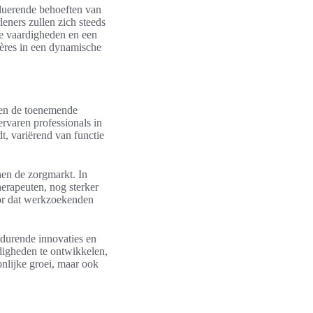
oluerende behoeften van
eners zullen zich steeds
we vaardigheden en een
ières in een dynamische
en de toenemende
rvaren professionals in
, variërend van functie
nen de zorgmarkt. In
erapeuten, nog sterker
oor dat werkzoekenden
tdurende innovaties en
digheden te ontwikkelen,
onlijke groei, maar ook