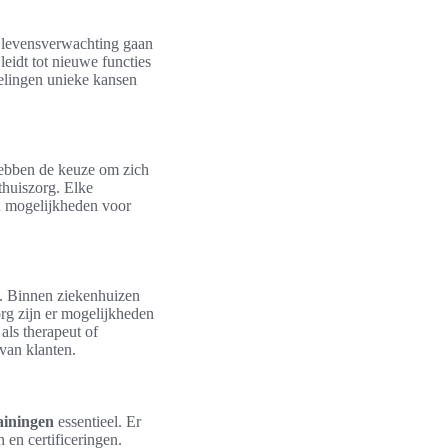
e levensverwachting gaan
eidt tot nieuwe functies
kelingen unieke kansen
 hebben de keuze om zich
thuiszorg. Elke
an mogelijkheden voor
n. Binnen ziekenhuizen
org zijn er mogelijkheden
als therapeut of
 van klanten.
ainingen
essentieel. Er
 en certificeringen.