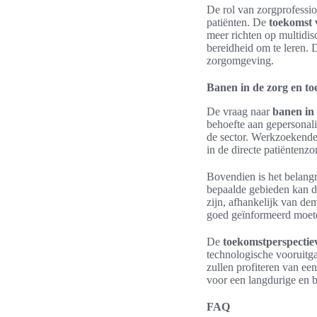
De rol van zorgprofessi
patiënten. De
toekomst 
meer richten op multidis
bereidheid om te leren.
zorgomgeving.
Banen in de zorg en t
De vraag naar
banen in
behoefte aan gepersonali
de sector. Werkzoekenden
in de directe patiëntenzo
Bovendien is het belang
bepaalde gebieden kan de
zijn, afhankelijk van d
goed geïnformeerd moete
De
toekomstperspectie
technologische vooruitga
zullen profiteren van ee
voor een langdurige en b
FAQ