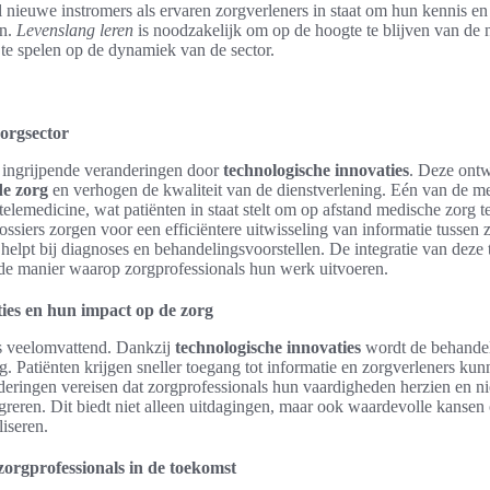
el nieuwe instromers als ervaren zorgverleners in staat om hun kennis e
en.
Levenslang leren
is noodzakelijk om op de hoogte te blijven van de
n te spelen op de dynamiek van de sector.
orgsector
 ingrijpende veranderingen door
technologische innovaties
. Deze ont
de zorg
en verhogen de kwaliteit van de dienstverlening. Eén van de me
telemedicine, wat patiënten in staat stelt om op afstand medische zorg 
ssiers zorgen voor een efficiëntere uitwisseling van informatie tussen z
e helpt bij diagnoses en behandelingsvoorstellen. De integratie van deze
 de manier waarop zorgprofessionals hun werk uitvoeren.
ies en hun impact op de zorg
s veelomvattend. Dankzij
technologische innovaties
wordt de behandeli
g. Patiënten krijgen sneller toegang tot informatie en zorgverleners kun
ringen vereisen dat zorgprofessionals hun vaardigheden herzien en n
greren. Dit biedt niet alleen uitdagingen, maar ook waardevolle kansen 
liseren.
orgprofessionals in de toekomst