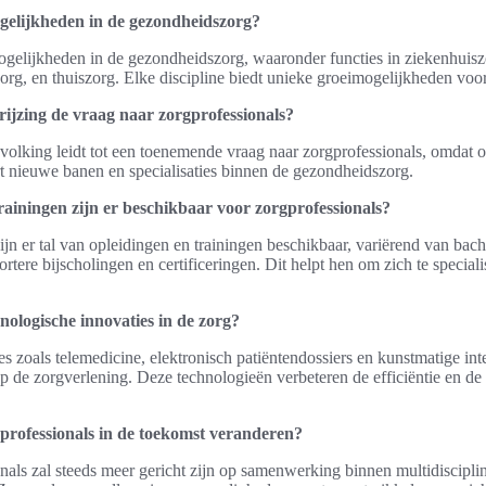
gelijkheden in de gezondheidszorg?
mogelijkheden in de gezondheidszorg, waaronder functies in ziekenhuis
org, en thuiszorg. Elke discipline biedt unieke groeimogelijkheden voor
rijzing de vraag naar zorgprofessionals?
evolking leidt tot een toenemende vraag naar zorgprofessionals, omdat
t nieuwe banen en specialisaties binnen de gezondheidszorg.
rainingen zijn er beschikbaar voor zorgprofessionals?
ijn er tal van opleidingen en trainingen beschikbaar, variërend van bach
tere bijscholingen en certificeringen. Dit helpt hen om zich te speciali
hnologische innovaties in de zorg?
s zoals telemedicine, elektronisch patiëntendossiers en kunstmatige int
op de zorgverlening. Deze technologieën verbeteren de efficiëntie en de 
gprofessionals in de toekomst veranderen?
nals zal steeds meer gericht zijn op samenwerking binnen multidiscipli