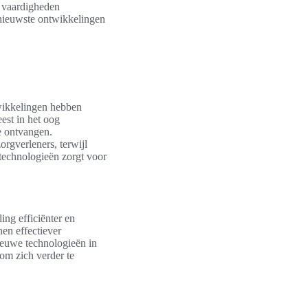
n vaardigheden
 nieuwste ontwikkelingen
wikkelingen hebben
est in het oog
te ontvangen.
orgverleners, terwijl
 technologieën zorgt voor
ng efficiënter en
nen effectiever
ieuwe technologieën in
om zich verder te