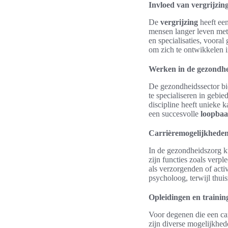
Invloed van vergrijzin
De
vergrijzing
heeft een
mensen langer leven met 
en specialisaties, voora
om zich te ontwikkelen in
Werken in de gezondhe
De gezondheidssector bie
te specialiseren in gebi
discipline heeft unieke 
een succesvolle
loopbaa
Carrièremogelijkheden 
In de gezondheidszorg k
zijn functies zoals verp
als verzorgenden of activ
psycholoog, terwijl thuis
Opleidingen en trainin
Voor degenen die een car
zijn diverse mogelijkhed