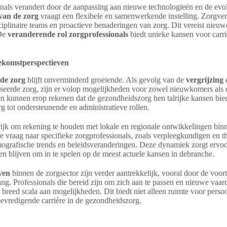
onals verandert door de aanpassing aan nieuwe technologieën en de ev
van de zorg
vraagt een flexibele en samenwerkende instelling. Zorgverl
ciplinaire teams en proactieve benaderingen van zorg. Dit vereist nieu
 De
veranderende rol zorgprofessionals
biedt unieke kansen voor carr
oekomstperspectieven
 de zorg
blijft onverminderd groeiende. Als gevolg van de
vergrijzing
seerde zorg, zijn er volop mogelijkheden voor zowel nieuwkomers als e
 kunnen erop rekenen dat de gezondheidszorg hen talrijke kansen biedt
rg tot ondersteunende en administratieve rollen.
rijk om rekening te houden met lokale en regionale ontwikkelingen bin
 vraag naar specifieke zorgprofessionals, zoals verpleegkundigen en th
emografische trends en beleidsveranderingen. Deze dynamiek zorgt erv
n blijven om in te spelen op de meest actuele kansen in debranche.
ven
binnen de zorgsector zijn verder aantrekkelijk, vooral door de voor
ng. Professionals die bereid zijn om zich aan te passen en nieuwe vaar
n breed scala aan mogelijkheden. Dit biedt niet alleen ruimte voor perso
evredigende carrière in de gezondheidszorg.