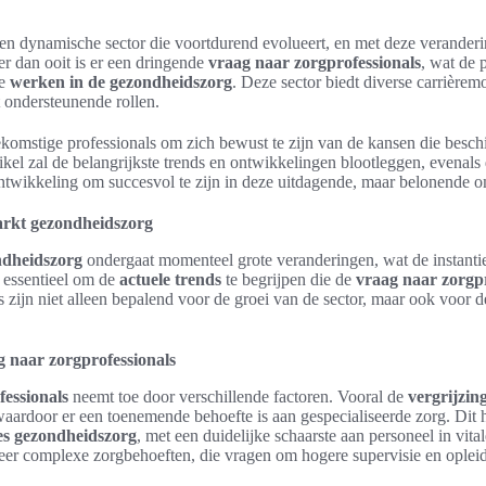
en dynamische sector die voortdurend evolueert, en met deze verander
r dan ooit is er een dringende
vraag naar zorgprofessionals
, wat de 
te
werken in de gezondheidszorg
. Deze sector biedt diverse carrièrem
t ondersteunende rollen.
oekomstige professionals om zich bewust te zijn van de kansen die beschi
ikel zal de belangrijkste trends en ontwikkelingen blootleggen, evenal
ontwikkeling om succesvol te zijn in deze uitdagende, maar belonende 
arkt gezondheidszorg
ndheidszorg
ondergaat momenteel grote veranderingen, wat de instantie
 essentieel om de
actuele trends
te begrijpen die de
vraag naar zorgpr
 zijn niet alleen bepalend voor de groei van de sector, maar ook voor 
g naar zorgprofessionals
essionals
neemt toe door verschillende factoren. Vooral de
vergrijzin
waardoor er een toenemende behoefte is aan gespecialiseerde zorg. Dit h
es gezondheidszorg
, met een duidelijke schaarste aan personeel in vital
eer complexe zorgbehoeften, die vragen om hogere supervisie en opleid