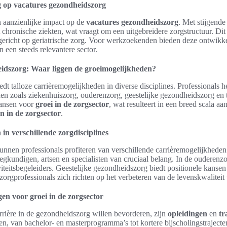
g op vacatures gezondheidszorg
 aanzienlijke impact op de
vacatures gezondheidszorg
. Met stijgend
chronische ziekten, wat vraagt om een uitgebreidere zorgstructuur. Dit l
l gericht op geriatrische zorg. Voor werkzoekenden bieden deze ontwik
 een steeds relevantere sector.
idszorg: Waar liggen de groeimogelijkheden?
dt talloze carrièremogelijkheden in diverse disciplines. Professionals
eden zoals ziekenhuiszorg, ouderenzorg, geestelijke gezondheidszorg en 
kansen voor
groei in de zorgsector
, wat resulteert in een breed scala a
n in de zorgsector
.
in verschillende zorgdisciplines
unnen professionals profiteren van verschillende carrièremogelijkhede
leegkundigen, artsen en specialisten van cruciaal belang. In de ouderenz
iteitsbegeleiders. Geestelijke gezondheidszorg biedt positionele kansen 
zorgprofessionals zich richten op het verbeteren van de levenskwaliteit
gen voor groei in de zorgsector
rière in de gezondheidszorg willen bevorderen, zijn
opleidingen
en
tr
en, van bachelor- en masterprogramma’s tot kortere bijscholingstrajecten