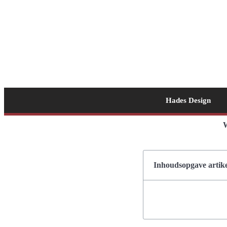
Hades Design
W
Inhoudsopgave artike