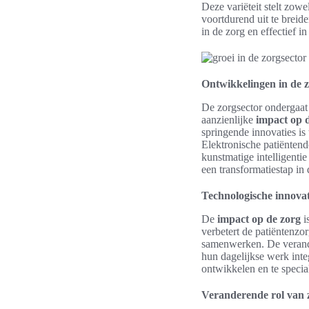
Deze variëteit stelt zow
voortdurend uit te breid
in de zorg en effectief i
Ontwikkelingen in de z
De zorgsector ondergaat
aanzienlijke
impact op 
springende innovaties is 
Elektronische patiëntendo
kunstmatige intelligenti
een transformatiestap in
Technologische innovat
De
impact op de zorg
i
verbetert de patiëntenzor
samenwerken. De verande
hun dagelijkse werk inte
ontwikkelen en te specia
Veranderende rol van z