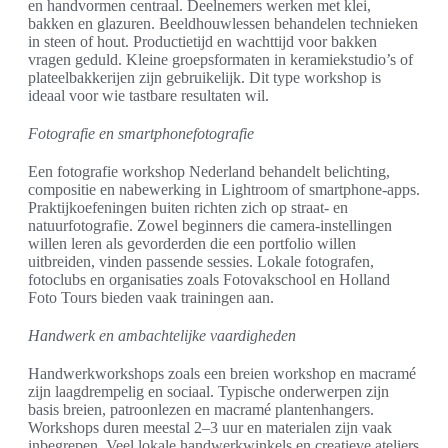
en handvormen centraal. Deelnemers werken met klei,
bakken en glazuren. Beeldhouwlessen behandelen technieken
in steen of hout. Productietijd en wachttijd voor bakken
vragen geduld. Kleine groepsformaten in keramiekstudio’s of
plateelbakkerijen zijn gebruikelijk. Dit type workshop is
ideaal voor wie tastbare resultaten wil.
Fotografie en smartphonefotografie
Een fotografie workshop Nederland behandelt belichting,
compositie en nabewerking in Lightroom of smartphone-apps.
Praktijkoefeningen buiten richten zich op straat- en
natuurfotografie. Zowel beginners die camera-instellingen
willen leren als gevorderden die een portfolio willen
uitbreiden, vinden passende sessies. Lokale fotografen,
fotoclubs en organisaties zoals Fotovakschool en Holland
Foto Tours bieden vaak trainingen aan.
Handwerk en ambachtelijke vaardigheden
Handwerkworkshops zoals een breien workshop en macramé
zijn laagdrempelig en sociaal. Typische onderwerpen zijn
basis breien, patroonlezen en macramé plantenhangers.
Workshops duren meestal 2–3 uur en materialen zijn vaak
inbegrepen. Veel lokale handwerkwinkels en creatieve ateliers