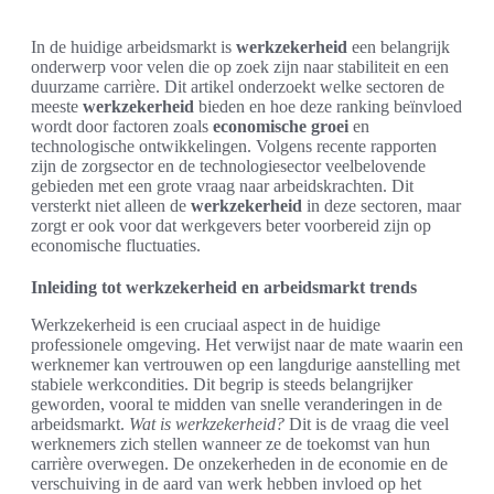
In de huidige arbeidsmarkt is
werkzekerheid
een belangrijk
onderwerp voor velen die op zoek zijn naar stabiliteit en een
duurzame carrière. Dit artikel onderzoekt welke sectoren de
meeste
werkzekerheid
bieden en hoe deze ranking beïnvloed
wordt door factoren zoals
economische groei
en
technologische ontwikkelingen. Volgens recente rapporten
zijn de zorgsector en de technologiesector veelbelovende
gebieden met een grote vraag naar arbeidskrachten. Dit
versterkt niet alleen de
werkzekerheid
in deze sectoren, maar
zorgt er ook voor dat werkgevers beter voorbereid zijn op
economische fluctuaties.
Inleiding tot werkzekerheid en arbeidsmarkt trends
Werkzekerheid is een cruciaal aspect in de huidige
professionele omgeving. Het verwijst naar de mate waarin een
werknemer kan vertrouwen op een langdurige aanstelling met
stabiele werkcondities. Dit begrip is steeds belangrijker
geworden, vooral te midden van snelle veranderingen in de
arbeidsmarkt.
Wat is werkzekerheid?
Dit is de vraag die veel
werknemers zich stellen wanneer ze de toekomst van hun
carrière overwegen. De onzekerheden in de economie en de
verschuiving in de aard van werk hebben invloed op het