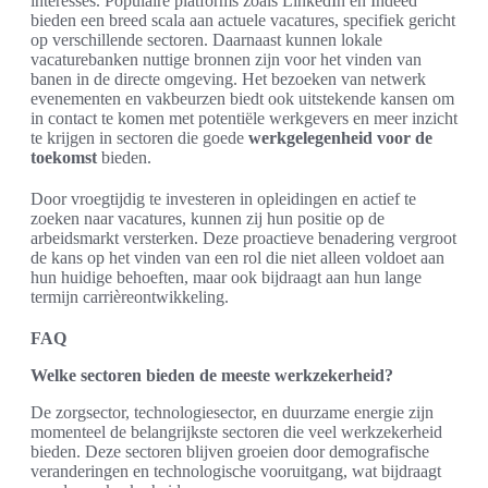
interesses. Populaire platforms zoals LinkedIn en Indeed
bieden een breed scala aan actuele vacatures, specifiek gericht
op verschillende sectoren. Daarnaast kunnen lokale
vacaturebanken nuttige bronnen zijn voor het vinden van
banen in de directe omgeving. Het bezoeken van netwerk
evenementen en vakbeurzen biedt ook uitstekende kansen om
in contact te komen met potentiële werkgevers en meer inzicht
te krijgen in sectoren die goede
werkgelegenheid voor de
toekomst
bieden.
Door vroegtijdig te investeren in opleidingen en actief te
zoeken naar vacatures, kunnen zij hun positie op de
arbeidsmarkt versterken. Deze proactieve benadering vergroot
de kans op het vinden van een rol die niet alleen voldoet aan
hun huidige behoeften, maar ook bijdraagt aan hun lange
termijn carrièreontwikkeling.
FAQ
Welke sectoren bieden de meeste werkzekerheid?
De zorgsector, technologiesector, en duurzame energie zijn
momenteel de belangrijkste sectoren die veel werkzekerheid
bieden. Deze sectoren blijven groeien door demografische
veranderingen en technologische vooruitgang, wat bijdraagt