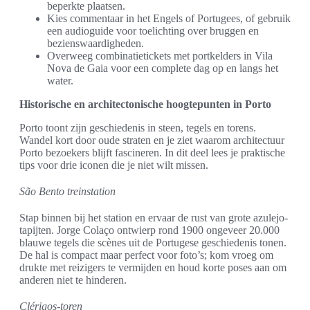
beperkte plaatsen.
Kies commentaar in het Engels of Portugees, of gebruik
een audioguide voor toelichting over bruggen en
bezienswaardigheden.
Overweeg combinatietickets met portkelders in Vila
Nova de Gaia voor een complete dag op en langs het
water.
Historische en architectonische hoogtepunten in Porto
Porto toont zijn geschiedenis in steen, tegels en torens.
Wandel kort door oude straten en je ziet waarom architectuur
Porto bezoekers blijft fascineren. In dit deel lees je praktische
tips voor drie iconen die je niet wilt missen.
São Bento treinstation
Stap binnen bij het station en ervaar de rust van grote azulejo-
tapijten. Jorge Colaço ontwierp rond 1900 ongeveer 20.000
blauwe tegels die scènes uit de Portugese geschiedenis tonen.
De hal is compact maar perfect voor foto’s; kom vroeg om
drukte met reizigers te vermijden en houd korte poses aan om
anderen niet te hinderen.
Clérigos-toren