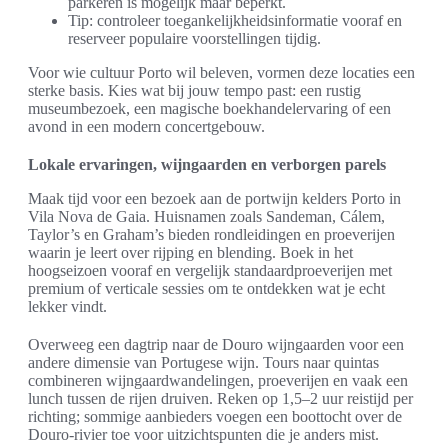
parkeren is mogelijk maar beperkt.
Tip: controleer toegankelijkheidsinformatie vooraf en
reserveer populaire voorstellingen tijdig.
Voor wie cultuur Porto wil beleven, vormen deze locaties een
sterke basis. Kies wat bij jouw tempo past: een rustig
museumbezoek, een magische boekhandelervaring of een
avond in een modern concertgebouw.
Lokale ervaringen, wijngaarden en verborgen parels
Maak tijd voor een bezoek aan de portwijn kelders Porto in
Vila Nova de Gaia. Huisnamen zoals Sandeman, Cálem,
Taylor’s en Graham’s bieden rondleidingen en proeverijen
waarin je leert over rijping en blending. Boek in het
hoogseizoen vooraf en vergelijk standaardproeverijen met
premium of verticale sessies om te ontdekken wat je echt
lekker vindt.
Overweeg een dagtrip naar de Douro wijngaarden voor een
andere dimensie van Portugese wijn. Tours naar quintas
combineren wijngaardwandelingen, proeverijen en vaak een
lunch tussen de rijen druiven. Reken op 1,5–2 uur reistijd per
richting; sommige aanbieders voegen een boottocht over de
Douro-rivier toe voor uitzichtspunten die je anders mist.