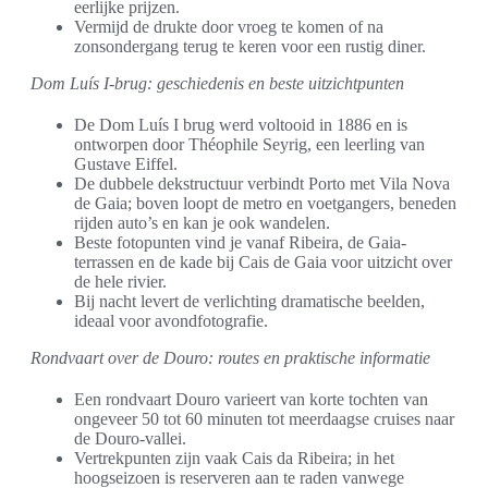
eerlijke prijzen.
Vermijd de drukte door vroeg te komen of na
zonsondergang terug te keren voor een rustig diner.
Dom Luís I-brug: geschiedenis en beste uitzichtpunten
De Dom Luís I brug werd voltooid in 1886 en is
ontworpen door Théophile Seyrig, een leerling van
Gustave Eiffel.
De dubbele dekstructuur verbindt Porto met Vila Nova
de Gaia; boven loopt de metro en voetgangers, beneden
rijden auto’s en kan je ook wandelen.
Beste fotopunten vind je vanaf Ribeira, de Gaia-
terrassen en de kade bij Cais de Gaia voor uitzicht over
de hele rivier.
Bij nacht levert de verlichting dramatische beelden,
ideaal voor avondfotografie.
Rondvaart over de Douro: routes en praktische informatie
Een rondvaart Douro varieert van korte tochten van
ongeveer 50 tot 60 minuten tot meerdaagse cruises naar
de Douro-vallei.
Vertrekpunten zijn vaak Cais da Ribeira; in het
hoogseizoen is reserveren aan te raden vanwege