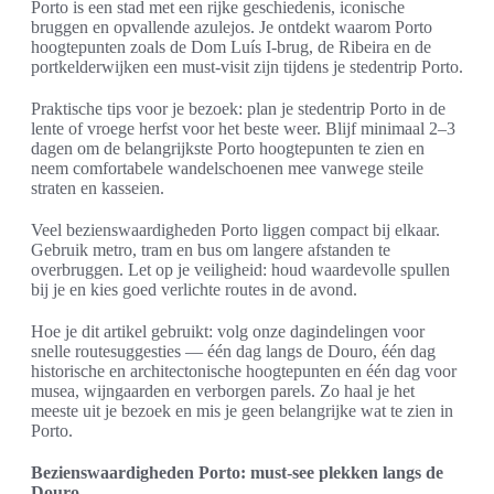
Porto is een stad met een rijke geschiedenis, iconische
bruggen en opvallende azulejos. Je ontdekt waarom Porto
hoogtepunten zoals de Dom Luís I-brug, de Ribeira en de
portkelderwijken een must-visit zijn tijdens je stedentrip Porto.
Praktische tips voor je bezoek: plan je stedentrip Porto in de
lente of vroege herfst voor het beste weer. Blijf minimaal 2–3
dagen om de belangrijkste Porto hoogtepunten te zien en
neem comfortabele wandelschoenen mee vanwege steile
straten en kasseien.
Veel bezienswaardigheden Porto liggen compact bij elkaar.
Gebruik metro, tram en bus om langere afstanden te
overbruggen. Let op je veiligheid: houd waardevolle spullen
bij je en kies goed verlichte routes in de avond.
Hoe je dit artikel gebruikt: volg onze dagindelingen voor
snelle routesuggesties — één dag langs de Douro, één dag
historische en architectonische hoogtepunten en één dag voor
musea, wijngaarden en verborgen parels. Zo haal je het
meeste uit je bezoek en mis je geen belangrijke wat te zien in
Porto.
Bezienswaardigheden Porto: must-see plekken langs de
Douro