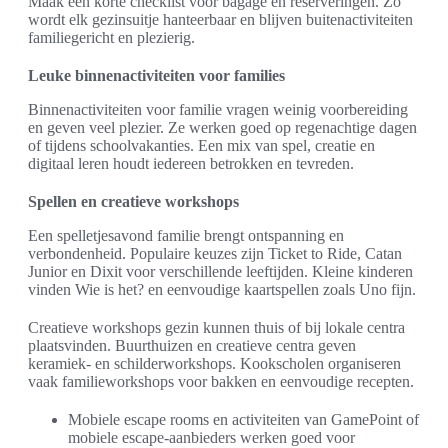
Maak een korte checklist voor bagage en reserveringen. Zo
wordt elk gezinsuitje hanteerbaar en blijven buitenactiviteiten
familiegericht en plezierig.
Leuke binnenactiviteiten voor families
Binnenactiviteiten voor familie vragen weinig voorbereiding
en geven veel plezier. Ze werken goed op regenachtige dagen
of tijdens schoolvakanties. Een mix van spel, creatie en
digitaal leren houdt iedereen betrokken en tevreden.
Spellen en creatieve workshops
Een spelletjesavond familie brengt ontspanning en
verbondenheid. Populaire keuzes zijn Ticket to Ride, Catan
Junior en Dixit voor verschillende leeftijden. Kleine kinderen
vinden Wie is het? en eenvoudige kaartspellen zoals Uno fijn.
Creatieve workshops gezin kunnen thuis of bij lokale centra
plaatsvinden. Buurthuizen en creatieve centra geven
keramiek- en schilderworkshops. Kookscholen organiseren
vaak familieworkshops voor bakken en eenvoudige recepten.
Mobiele escape rooms en activiteiten van GamePoint of
mobiele escape-aanbieders werken goed voor