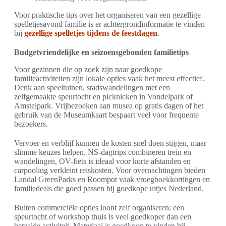
Voor praktische tips over het organiseren van een gezellige
spelletjesavond familie is er achtergrondinformatie te vinden
bij
gezellige spelletjes tijdens de feestdagen
.
Budgetvriendelijke en seizoensgebonden familietips
Voor gezinnen die op zoek zijn naar goedkope
familieactiviteiten zijn lokale opties vaak het meest effectief.
Denk aan speeltuinen, stadswandelingen met een
zelfgemaakte speurtocht en picknicken in Vondelpark of
Amstelpark. Vrijbezoeken aan musea op gratis dagen of het
gebruik van de Museumkaart bespaart veel voor frequente
bezoekers.
Vervoer en verblijf kunnen de kosten snel doen stijgen, maar
slimme keuzes helpen. NS-dagtrips combineren trein en
wandelingen, OV-fiets is ideaal voor korte afstanden en
carpooling verkleint reiskosten. Voor overnachtingen bieden
Landal GreenParks en Roompot vaak vroegboekkortingen en
familiedeals die goed passen bij goedkope uitjes Nederland.
Buiten commerciële opties loont zelf organiseren: een
speurtocht of workshop thuis is veel goedkoper dan een
betaalde activiteit. Materiaal is goedkoop te vinden bij