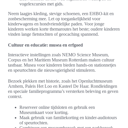
vogelexcursies met gids.
Neem laagjes kleding, stevige schoenen, een EHBO-kit en
zonbescherming mee. Let op toegankelijkheid voor
kinderwagens en hondvriendelijke paden. Voor jonge
kinderen werken korte themaroutes het beste; oudere kinderen
vinden lange fietstochten of geocaching spannend.
Cultuur en educatie: musea en erfgoed
Interactieve instellingen zoals NEMO Science Museum,
Corpus en het Maritiem Museum Rotterdam maken cultuur
tastbaar. Musea voor kinderen bieden hands-on stationnetjes
en speurtochten die nieuwsgierigheid stimuleren.
Bezoek plekken met historie, zoals het Openluchtmuseum
Arnhem, Paleis Het Loo en Kasteel De Haar. Rondleidingen
en speciale familieprogramma’s versterken beleving en geven
context.
Reserveer online tijdsloten en gebruik een
Museumkaart voor korting.
Maak gebruik van familiekorting en kinder-audiotours
of speurtochten.
Combineer een museumbezoek met een parkbezoek