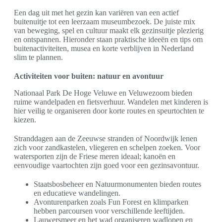
Een dag uit met het gezin kan variëren van een actief
buitenuitje tot een leerzaam museumbezoek. De juiste mix
van beweging, spel en cultuur maakt elk gezinsuitje plezierig
en ontspannen. Hieronder staan praktische ideeën en tips om
buitenactiviteiten, musea en korte verblijven in Nederland
slim te plannen.
Activiteiten voor buiten: natuur en avontuur
Nationaal Park De Hoge Veluwe en Veluwezoom bieden
ruime wandelpaden en fietsverhuur. Wandelen met kinderen is
hier veilig te organiseren door korte routes en speurtochten te
kiezen.
Stranddagen aan de Zeeuwse stranden of Noordwijk lenen
zich voor zandkastelen, vliegeren en schelpen zoeken. Voor
watersporten zijn de Friese meren ideaal; kanoën en
eenvoudige vaartochten zijn goed voor een gezinsavontuur.
Staatsbosbeheer en Natuurmonumenten bieden routes
en educatieve wandelingen.
Avonturenparken zoals Fun Forest en klimparken
hebben parcoursen voor verschillende leeftijden.
Lauwersmeer en het wad organiseren wadlopen en