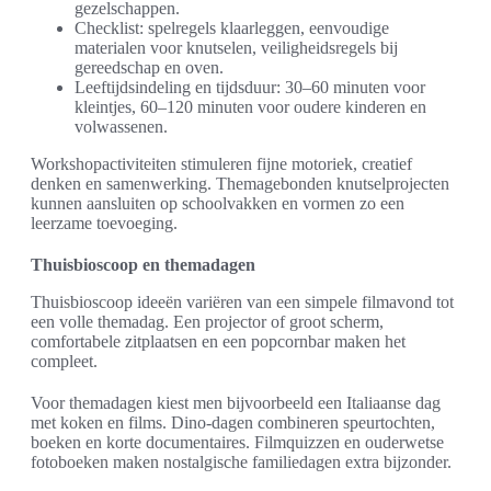
gezelschappen.
Checklist: spelregels klaarleggen, eenvoudige
materialen voor knutselen, veiligheidsregels bij
gereedschap en oven.
Leeftijdsindeling en tijdsduur: 30–60 minuten voor
kleintjes, 60–120 minuten voor oudere kinderen en
volwassenen.
Workshopactiviteiten stimuleren fijne motoriek, creatief
denken en samenwerking. Themagebonden knutselprojecten
kunnen aansluiten op schoolvakken en vormen zo een
leerzame toevoeging.
Thuisbioscoop en themadagen
Thuisbioscoop ideeën variëren van een simpele filmavond tot
een volle themadag. Een projector of groot scherm,
comfortabele zitplaatsen en een popcornbar maken het
compleet.
Voor themadagen kiest men bijvoorbeeld een Italiaanse dag
met koken en films. Dino-dagen combineren speurtochten,
boeken en korte documentaires. Filmquizzen en ouderwetse
fotoboeken maken nostalgische familiedagen extra bijzonder.