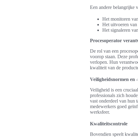
Een andere belangrijke v
Het monitoren van
Het uitvoeren van 
Het signaleren va
Procesoperator verant
De rol van een procesope
voorop staan. Deze profe
verlopen. Hun verantwoo
kwaliteit van de product
Veiligheidsnormen en -
Veiligheid is een crucia
professionals zich houd
vast onderdeel van hun t
medewerkers goed geïnfor
werksfeer.
Kwaliteitscontrole
Bovendien speelt kwalite