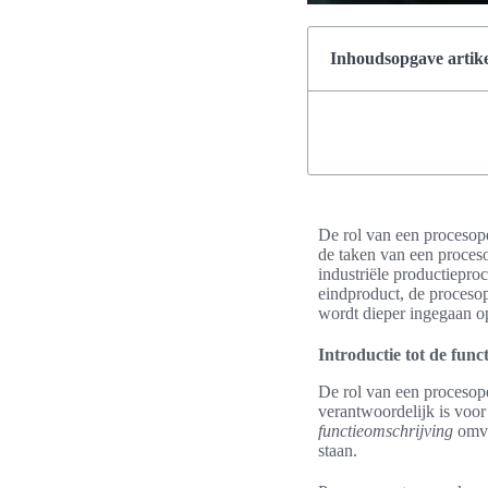
Inhoudsopgave artike
De rol van een procesope
de taken van een proceso
industriële productiepro
eindproduct, de procesop
wordt dieper ingegaan op
Introductie tot de func
De rol van een procesope
verantwoordelijk is voor
functieomschrijving
omvat
staan.