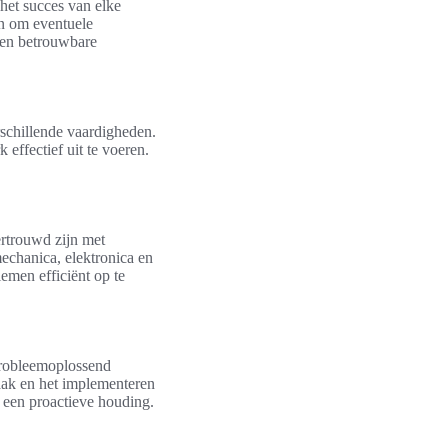
het succes van elke
en om eventuele
e en betrouwbare
rschillende vaardigheden.
effectief uit te voeren.
ertrouwd zijn met
echanica, elektronica en
emen efficiënt op te
 Probleemoplossend
zaak en het implementeren
n een proactieve houding.