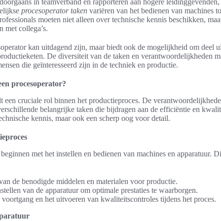
doorgaans in teamverband en rapporteren aan hogere leidinggevenden, 
elijkse
procesoperator taken
variëren van het bedienen van machines to
rofessionals moeten niet alleen over technische kennis beschikken, maar
n met collega’s.
operator kan uitdagend zijn, maar biedt ook de mogelijkheid om deel u
 productieketen. De diversiteit van de taken en verantwoordelijkheden m
ensen die geïnteresseerd zijn in de techniek en productie.
een procesoperator?
t een cruciale rol binnen het productieproces. De verantwoordelijkhed
erschillende belangrijke taken die bijdragen aan de efficiëntie en kwali
 technische kennis, maar ook een scherp oog voor detail.
ieproces
 beginnen met het instellen en bedienen van machines en apparatuur. D
van de benodigde middelen en materialen voor productie.
stellen van de apparatuur om optimale prestaties te waarborgen.
voortgang en het uitvoeren van kwaliteitscontroles tijdens het proces.
pparatuur