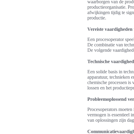
waarborgen van de produc
productieorganisatie. Pr
afwijkingen tijdig te sig
productie.
Vereiste vaardigheden
Een procesoperator speel
De combinatie van techni
De volgende vaardigheden
Technische vaardighe
Een solide basis in tech
apparatuur, technieken e
chemische processen is v
lossen en het productiepr
Probleemoplossend ve
Procesoperators moeten i
vermogen is essentieel i
van oplossingen zijn dag
Communicatievaardig