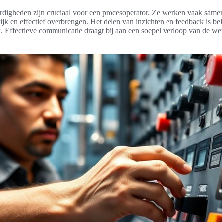
igheden zijn cruciaal voor een procesoperator. Ze werken vaak samen
ijk en effectief overbrengen. Het delen van inzichten en feedback is be
jk. Effectieve communicatie draagt bij aan een soepel verloop van de 