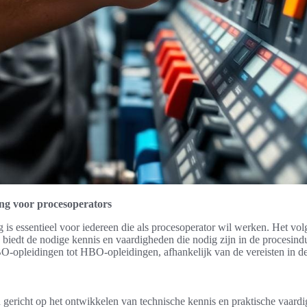
ring voor procesoperators
 is essentieel voor iedereen die als procesoperator wil werken. Het vo
 biedt de nodige kennis en vaardigheden die nodig zijn in de procesind
-opleidingen tot HBO-opleidingen, afhankelijk van de vereisten in de
 gericht op het ontwikkelen van technische kennis en praktische vaard