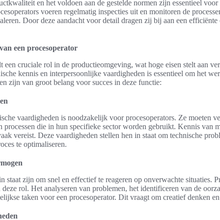
tkwaliteit en het voldoen aan de gestelde normen zijn essentieel voor 
ocesoperators voeren regelmatig inspecties uit en monitoren de process
naleren. Door deze aandacht voor detail dragen zij bij aan een efficiënt
 van een procesoperator
t een cruciale rol in de productieomgeving, wat hoge eisen stelt aan ve
sche kennis en interpersoonlijke vaardigheden is essentieel om het werk 
 zijn van groot belang voor succes in deze functie:
den
nische vaardigheden is noodzakelijk voor procesoperators. Ze moeten v
n processen die in hun specifieke sector worden gebruikt. Kennis van m
aak vereist. Deze vaardigheden stellen hen in staat om technische probl
oces te optimaliseren.
rmogen
n staat zijn om snel en effectief te reageren op onverwachte situaties.
n deze rol. Het analyseren van problemen, het identificeren van de oor
elijkse taken voor een procesoperator. Dit vraagt om creatief denken e
heden