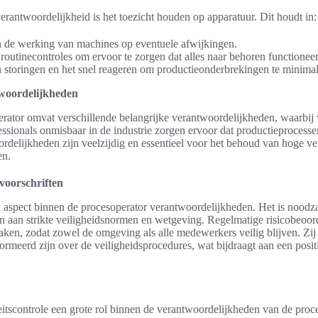
erantwoordelijkheid is het toezicht houden op apparatuur. Dit houdt in:
 de werking van machines op eventuele afwijkingen.
routinecontroles om ervoor te zorgen dat alles naar behoren functioneer
n storingen en het snel reageren om productieonderbrekingen te minimal
woordelijkheden
rator omvat verschillende belangrijke verantwoordelijkheden, waarbij v
ssionals onmisbaar in de industrie zorgen ervoor dat productieprocessen
rdelijkheden zijn veelzijdig en essentieel voor het behoud van hoge v
en.
voorschriften
al aspect binnen de procesoperator verantwoordelijkheden. Het is noodza
en aan strikte veiligheidsnormen en wetgeving. Regelmatige risicobeoo
aken, zodat zowel de omgeving als alle medewerkers veilig blijven. Zij 
meerd zijn over de veiligheidsprocedures, wat bijdraagt aan een positi
itscontrole een grote rol binnen de verantwoordelijkheden van de proc