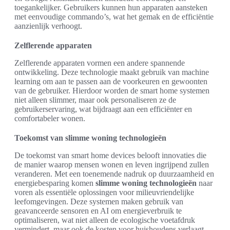
toegankelijker. Gebruikers kunnen hun apparaten aansteken
met eenvoudige commando’s, wat het gemak en de efficiëntie
aanzienlijk verhoogt.
Zelflerende apparaten
Zelflerende apparaten vormen een andere spannende
ontwikkeling. Deze technologie maakt gebruik van machine
learning om aan te passen aan de voorkeuren en gewoonten
van de gebruiker. Hierdoor worden de smart home systemen
niet alleen slimmer, maar ook personaliseren ze de
gebruikerservaring, wat bijdraagt aan een efficiënter en
comfortabeler wonen.
Toekomst van slimme woning technologieën
De toekomst van smart home devices belooft innovaties die
de manier waarop mensen wonen en leven ingrijpend zullen
veranderen. Met een toenemende nadruk op duurzaamheid en
energiebesparing komen
slimme woning technologieën
naar
voren als essentiële oplossingen voor milieuvriendelijke
leefomgevingen. Deze systemen maken gebruik van
geavanceerde sensoren en AI om energieverbruik te
optimaliseren, wat niet alleen de ecologische voetafdruk
vermindert, maar ook de kosten voor huishoudens verlaagt.