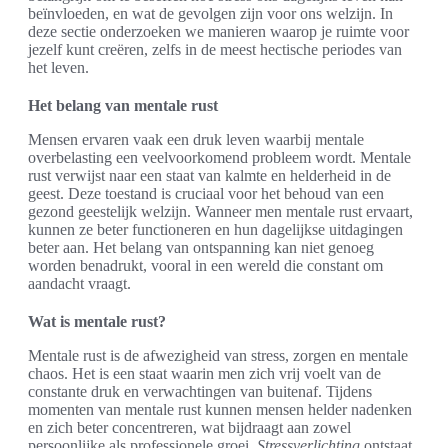
beïnvloeden, en wat de gevolgen zijn voor ons welzijn. In
deze sectie onderzoeken we manieren waarop je ruimte voor
jezelf kunt creëren, zelfs in de meest hectische periodes van
het leven.
Het belang van mentale rust
Mensen ervaren vaak een druk leven waarbij mentale
overbelasting een veelvoorkomend probleem wordt. Mentale
rust verwijst naar een staat van kalmte en helderheid in de
geest. Deze toestand is cruciaal voor het behoud van een
gezond geestelijk welzijn. Wanneer men mentale rust ervaart,
kunnen ze beter functioneren en hun dagelijkse uitdagingen
beter aan. Het belang van ontspanning kan niet genoeg
worden benadrukt, vooral in een wereld die constant om
aandacht vraagt.
Wat is mentale rust?
Mentale rust is de afwezigheid van stress, zorgen en mentale
chaos. Het is een staat waarin men zich vrij voelt van de
constante druk en verwachtingen van buitenaf. Tijdens
momenten van mentale rust kunnen mensen helder nadenken
en zich beter concentreren, wat bijdraagt aan zowel
persoonlijke als professionele groei.
Stressverlichting
ontstaat