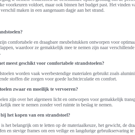
ijke voorkeuren voldoet, maar ook binnen het budget past. Het vinden va
et verschil maken in een aangenaam dagje aan het strand.
andstoelen?
zijn comfortabele en draagbare meubelstukken ontworpen voor optimaal
klappen, waardoor ze gemakkelijk mee te nemen zijn naar verschillende l
.
het meest geschikt voor comfortabele strandstoelen?
stoelen worden vaak weerbestendige materialen gebruikt zoals alumini
de stoffen die zorgen voor goede luchtcirculatie en comfort.
oelen zwaar en moeilijk te vervoeren?
elen zijn over het algemeen licht en ontworpen voor gemakkelijk trans
elijk mee te nemen zonder veel ruimte in beslag te nemen.
 bij het kopen van een strandstoel?
 is het belangrijk om te letten op de materiaalkeuze, het gewicht, de dra
en en stevige frames om een veilige en langdurige gebruikservaring te