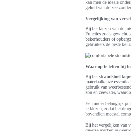
kan men de ideale onders
geluid van de zee zonde
Vergelijking van versc
Bij het kiezen van de jui
Functies zoals gewicht, 
bekerhouders of opbergz
gebruikers de beste keuz
Waar op te letten bij h
Bij het
strandstoel kop
materiaalkeuze essentiee
gebruik van weerbestend
zon en zeewater, waardo
Een ander belangrijk pun
te kiezen, zodat het drag
bovendien meestal compac
Bij het vergelijken van 
diverse merken in overw