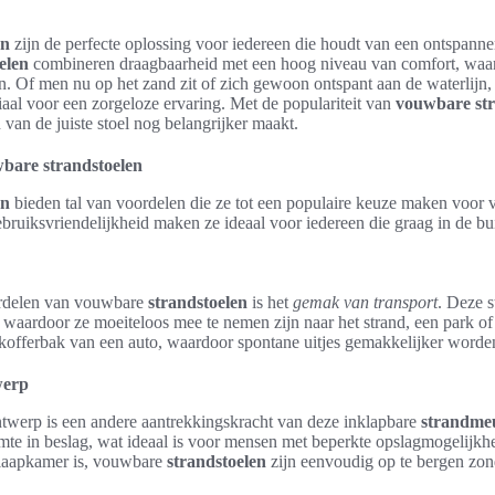
en
zijn de perfecte oplossing voor iedereen die houdt van een ontspann
elen
combineren draagbaarheid met een hoog niveau van comfort, waard
. Of men nu op het zand zit of zich gewoon ontspant aan de waterlijn,
ciaal voor een zorgeloze ervaring. Met de populariteit van
vouwbare str
 van de juiste stoel nog belangrijker maakt.
bare strandstoelen
en
bieden tal van voordelen die ze tot een populaire keuze maken voor ve
bruiksvriendelijkheid maken ze ideaal voor iedereen die graag in de bui
ordelen van vouwbare
strandstoelen
is het
gemak van transport
. Deze s
 waardoor ze moeiteloos mee te nemen zijn naar het strand, een park of
kofferbak van een auto, waardoor spontane uitjes gemakkelijker worde
werp
twerp is een andere aantrekkingskracht van deze inklapbare
strandme
te in beslag, wat ideaal is voor mensen met beperkte opslagmogelijkhe
 slaapkamer is, vouwbare
strandstoelen
zijn eenvoudig op te bergen zon