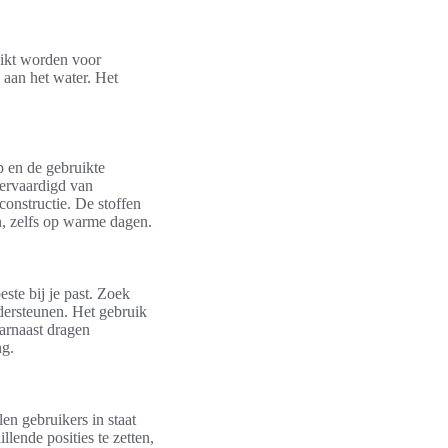
uikt worden voor
 aan het water. Het
p en de gebruikte
ervaardigd van
constructie. De stoffen
n, zelfs op warme dagen.
este bij je past. Zoek
dersteunen. Het gebruik
aarnaast dragen
ng.
len gebruikers in staat
lende posities te zetten,