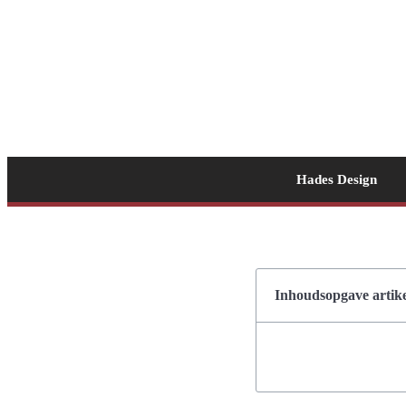
Hades Design
Inhoudsopgave artike