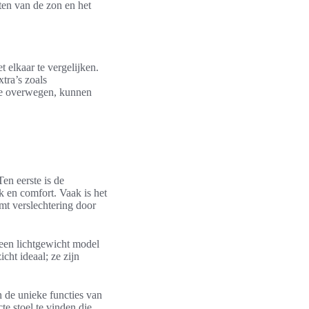
ten van de zon en het
 elkaar te vergelijken.
tra’s zoals
 te overwegen, kunnen
en eerste is de
k en comfort. Vaak is het
mt verslechtering door
 een lichtgewicht model
cht ideaal; ze zijn
n de unieke functies van
e stoel te vinden die