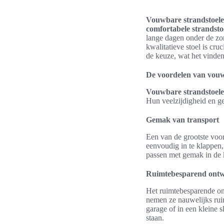
Vouwbare strandstoel
comfortabele strandsto
lange dagen onder de zon
kwalitatieve stoel is cru
de keuze, wat het vinden
De voordelen van vouw
Vouwbare strandstoel
Hun veelzijdigheid en ge
Gemak van transport
Een van de grootste vo
eenvoudig in te klappen,
passen met gemak in de 
Ruimtebesparend ont
Het ruimtebesparende on
nemen ze nauwelijks ruim
garage of in een kleine
staan.