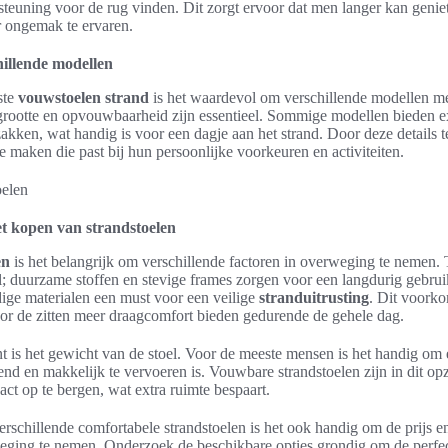
teuning voor de rug vinden. Dit zorgt ervoor dat men langer kan genie
r ongemak te ervaren.
hillende modellen
ste
vouwstoelen strand
is het waardevol om verschillende modellen met
grootte en opvouwbaarheid zijn essentieel. Sommige modellen bieden ex
akken, wat handig is voor een dagje aan het strand. Door deze details
e maken die past bij hun persoonlijke voorkeuren en activiteiten.
et kopen van strandstoelen
en
is het belangrijk om verschillende factoren in overweging te nemen. T
l; duurzame stoffen en stevige frames zorgen voor een langdurig gebrui
ige materialen een must voor een veilige
stranduitrusting
. Dit voorko
or de zitten meer draagcomfort bieden gedurende de gehele dag.
t is het gewicht van de stoel. Voor de meeste mensen is het handig om
end en makkelijk te vervoeren is. Vouwbare strandstoelen zijn in dit opzi
t op te bergen, wat extra ruimte bespaart.
verschillende comfortabele strandstoelen is het ook handig om de prijs e
eging te nemen. Onderzoek de beschikbare opties grondig om de perfect