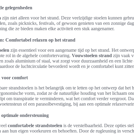
nde gelegenheden
n
zijn niet alleen voor het strand. Deze veelzijdige stoelen kunnen gebr
en, zoals picknicks, festivals, of gewoon genieten van een zonnige dag
ing die ze bieden maken elke activiteit een stuk aangenamer.
n: Comfortabel relaxen op het strand
oelen
zijn essentieel voor een aangename tijd op het strand. Het ontwer
ote rol in de algehele comfortervaring.
Vouwstoelen strand
zijn vaak v
n zoals aluminium of staal, wat zorgt voor duurzaamheid en een lichte 
ardoor de luchtcirculatie bevorderd wordt en je comfortabel kunt zitte
 voor comfort
re strandstoelen is het belangrijk om te letten op het ontwerp dat het b
rgonomische vorm, zodat ze de natuurlijke houding van het lichaam on
pt om transpiratie te verminderen, wat het comfort verder vergroot. D
voetensteun of een parasolbevestiging, bij aan een optimale relaxervari
r optimale ondersteuning
veel
comfortabele strandstoelen
is de verstelbaarheid. Deze opties stel
n aan hun eigen voorkeuren en behoeften. Door de rugleuning in verschil