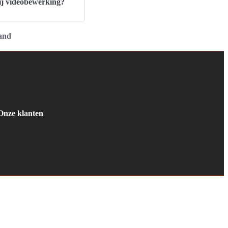
ij videobewerking?
rand
Onze klanten