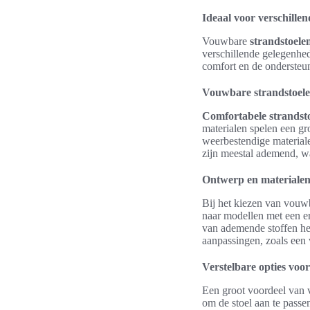
Ideaal voor verschille
Vouwbare
strandstoele
verschillende gelegenhed
comfort en de ondersteun
Vouwbare strandstoele
Comfortabele strandst
materialen spelen een gr
weerbestendige materiale
zijn meestal ademend, wa
Ontwerp en materialen
Bij het kiezen van vouwba
naar modellen met een e
van ademende stoffen hel
aanpassingen, zoals een 
Verstelbare opties voo
Een groot voordeel van 
om de stoel aan te passe