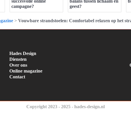
succesvolle online
balans tussen lichaam en
b
campagne?
geest?
gazine
>
Vouwbare strandstoelen: Comfortabel relaxen op het st
Hades Design
Diensten
Over ons
Online magazine
Contact
Copyright 2023 - 2025 - hades-design.nl