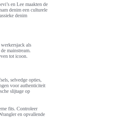
Levi’s en Lee maakten de
 nam denim een culturele
lassieke denim
 werkersjack als
 de mainstream.
ven tot icoon.
els, selvedge opties,
ngen voor authenticiteit
sche slijtage op
ne fits. Controleer
 Wrangler en opvallende