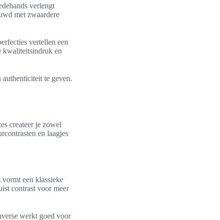
edehands verlengt
bouwd met zwaardere
rfecties vertellen een
e kwaliteitsindruk en
authenticiteit te geven.
es createer je zowel
urcontrasten en laagjes
s vormt een klassieke
uist contrast voor meer
onverse werkt goed voor