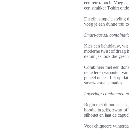
een retro-touch. Voeg ee
een strakker T-shirt onde
Dit zijn simpele stylin
voeg je een dunne trui 
Smart-casual combinatie
Kies een lichtblauw, wit
moderne twist of draag 
denim jas look die gesch
Combineer met een donker
nette leren varianten v
geheel netjes. Let op dat
smart-casual situaties.
Layering: combineren me
Begin met dunne basislag
hoodie in grijs, zwart o
silhouet en laat de capuc
Voor chiqueere winterdag