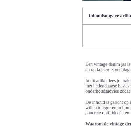
Inhoudsopgave artike
Een vintage denim jas is
en op koelere zomerdagen
In dit artikel lees je pr
met hedendaagse basics z
onderhoudsadvies zodat j
De inhoud is gericht op 
willen integreren in hun
concrete outfitideeën en
Waarom de vintage deni