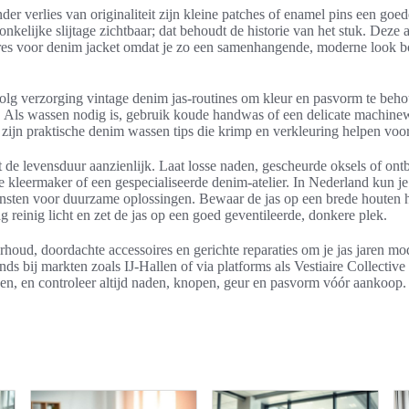
er verlies van originaliteit zijn kleine patches of enamel pins een goed
onkelijke slijtage zichtbaar; dat behoudt de historie van het stuk. Deze
res voor denim jacket omdat je zo een samenhangende, moderne look b
volg verzorging vintage denim jas-routines om kleur en pasvorm te beh
. Als wassen nodig is, gebruik koude handwas of een delicate machine
 zijn praktische denim wassen tips die krimp en verkleuring helpen vo
 de levensduur aanzienlijk. Laat losse naden, gescheurde oksels of on
le kleermaker of een gespecialiseerde denim-atelier. In Nederland kun
ensten voor duurzame oplossingen. Bewaar de jas op een brede houten h
 reinig licht en zet de jas op een goed geventileerde, donkere plek.
rhoud, doordachte accessoires en gerichte reparaties om je jas jaren mo
 bij markten zoals IJ-Hallen of via platforms als Vestiaire Collectiv
den, en controleer altijd naden, knopen, geur en pasvorm vóór aankoop.