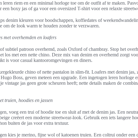
n leren riem en een minimal horloge toe om de outfit af te maken. Pas
r een boxy jas of ga voor een oversized T-shirt voor een relaxte streetwe
g tips denim kleuren voor boodschappen, koffiedates of weekendwandel
toe om de look warm te houden zonder te verzwaren.
s met overhemden en loafers
 of subtiel patroon overhemd, zoals Oxford of chambray. Stop het over
het los met een nette chino. Deze mix van denim en overhemd zorgt voo
ikt is voor casual kantooromgevingen en diners.
gekleurde chino of nette pantalon in slim-fit. Loafers met denim jas, 
an Hugo Boss, geven meteen een upgrade. Een ingetogen leren horloge 
 je vintage jas geen grote scheuren heeft; nette details maken de combin
t truien, hoodies en jassen
en, voeg een trui of hoodie toe en sluit af met de denim jas. Een neutra
f beige creëert een moderne streetwear-look. Gebruik een iets langere h
hon buiten de jas voor extra textuur.
en kies je merino, fijne wol of katoenen truien. Een coltrui onder een 