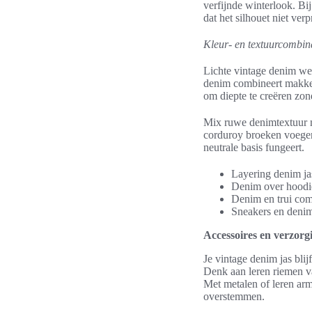
verfijnde winterlook. Bi
dat het silhouet niet ver
Kleur- en textuurcombin
Lichte vintage denim wer
denim combineert makkeli
om diepte te creëren zon
Mix ruwe denimtextuur me
corduroy broeken voegen 
neutrale basis fungeert.
Layering denim ja
Denim over hoodie:
Denim en trui comb
Sneakers en denim 
Accessoires en verzorg
Je vintage denim jas blij
Denk aan leren riemen van
Met metalen of leren arm
overstemmen.