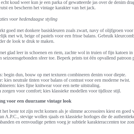
j echt koud weer kun je een parka of gewatteerde jas over de denim dra
prutst en bescherm het vintage karakter van het jack.
aties voor hedendaagse styling
kt goed met donkere basiskleuren zoals zwart, navy of olijfgroen voor 
jk met wit, beige of pastels voor een frisse balans. Gebruik kleurcom
der de look te druk te maken.
t glad leer in schoenen en riem, zachte wol in truien of fijn katoen in
seizoensgebonden sfeer toe. Beperk prints tot één opvallend patroon per
s: begin dun, bouw op met texturen combineren denim voor diepte.
 kies neutrale tinten voor balans of contrast voor een moderne twist.
ineren: kies fijne knitwear voor een nette uitstraling.
zorgen voor comfort; kies klassieke modellen voor tijdloze stijl.
ing voor een duurzame vintage look
ft het beste tot zijn recht komen als je slimme accessoires kiest en goed 
 A.P.C., stevige wollen sjaals en klassieke horloges die de authentieke 
banden en eenvoudige petten voeg je subtiele karakteraccenten toe zond