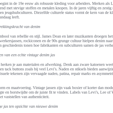
egint in de 19e eeuw als robuuste kleding voor arbeiders. Merken als 
nd met stevige stoffen en metalen knopen. In de jaren vijftig en zestig
l en jeugdsubculturen. Diezelfde culturele status vormt de kern van de k
andaag leeft.
rekkingskracht van denim
mbool van rebellie en stijl. James Dean en later muzikanten droegen het
werkersjassen, rockiconen en de 90s grunge cultuur hielpen denim naar
m geschiedenis tonen hoe fabrikanten en subculturen samen de jas verhe
en van een echte vintage denim jas
 herken je aan materialen en afwerking. Denk aan zware katoenen weefs
en tack buttons zoals bij veel Levi’s. Naden en stiksels bieden aanwijzi
isuele tekenen zijn vervaagde naden, patina, repair marks en asymmetri
rm en maatvoering. Vintage jassen zijn vaak boxier of korter dan moder
 en borstwijdte om de juiste fit te vinden. Labels van Levi’s, Lee of
t vaststellen van authenticiteit.
ge jas ten opzichte van nieuwe denim