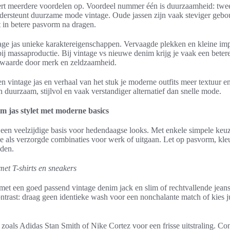
ert meerdere voordelen op. Voordeel nummer één is duurzaamheid: twe
dersteunt duurzame mode vintage. Oude jassen zijn vaak steviger ge
t in betere pasvorm na dragen.
age jas unieke karaktereigenschappen. Vervaagde plekken en kleine impe
 bij massaproductie. Bij vintage vs nieuwe denim krijg je vaak een beter
e waarde door merk en zeldzaamheid.
 vintage jas en verhaal van het stuk je moderne outfits meer textuur en 
n duurzaam, stijlvol en vaak verstandiger alternatief dan snelle mode.
im jas stylet met moderne basics
 een veelzijdige basis voor hedendaagse looks. Met enkele simpele keuz
atie als verzorgde combinaties voor werk of uitgaan. Let op pasvorm, kle
uden.
met T-shirts en sneakers
 met een goed passend vintage denim jack en slim of rechtvallende jean
ntrast: draag geen identieke wash voor een nonchalante match of kies j
 zoals Adidas Stan Smith of Nike Cortez voor een frisse uitstraling. C