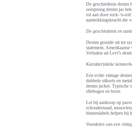
De geschiedenis denim b
oorsprong denim jas beke
rol aan door rock-‘n-rol
aantrekkingskracht die v
De geschiedenis en aant
Denim groeide uit tot sy
statement. Amerikaanse 
Verhalen uit Levi’s deni
Karakteristieke kenmerk
Een echte vintage denim
dubbele stiksels en metal
denim jacket. Typische v
ellebogen en borst.
Let bij aankoop op pasvo
schoudernaad, mouwlengte
binnenlabels helpen bij he
Voordelen van een vinta