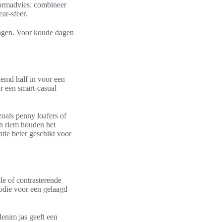
vormadvies: combineer
ar-sfeer.
ingen. Voor koude dagen
hemd half in voor een
r een smart-casual
zoals penny loafers of
en riem houden het
atie beter geschikt voor
le of contrasterende
oodie voor een gelaagd
denim jas geeft een