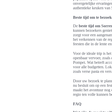
onvergetelijke ervaringe
authentieke keuken van S
Beste tijd om te bezoek
De
beste tijd om Sorre
kunnen bezoekers geniet
zorgt voor een aangenam
het verkennen van de re
feesten die in de lente 
Voor de ideale trip is he
openbaar vervoer, zoals 
Pompei. Wat betreft acco
voor alle budgetten. Lok
zoals verse pasta en ver
Door uw bezoek te plann
nu besluit om op een fes
maakt het avontuur nog o
regio ten volle kunnen b
FAQ