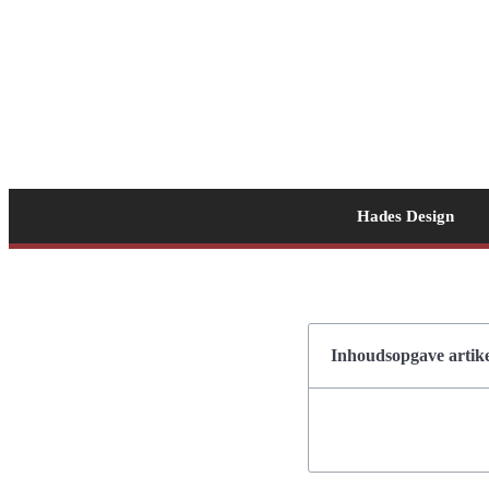
Hades Design
Inhoudsopgave artike