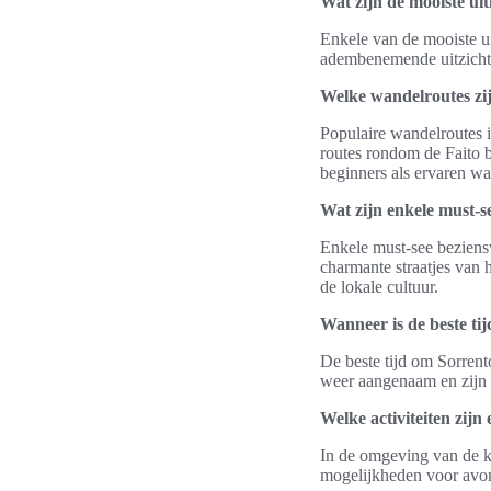
Wat zijn de mooiste uit
Enkele van de mooiste u
adembenemende uitzichten
Welke wandelroutes zij
Populaire wandelroutes i
routes rondom de Faito b
beginners als ervaren wa
Wat zijn enkele must-s
Enkele must-see beziens
charmante straatjes van 
de lokale cultuur.
Wanneer is de beste ti
De beste tijd om Sorrent
weer aangenaam en zijn e
Welke activiteiten zijn
In de omgeving van de kli
mogelijkheden voor avont