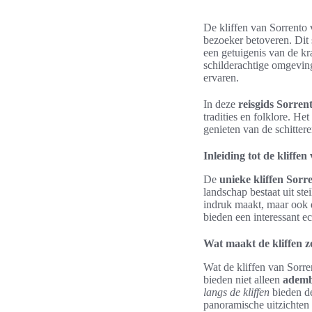
De kliffen van Sorrento 
bezoeker betoveren. Dit 
een getuigenis van de k
schilderachtige omgeving
ervaren.
In deze
reisgids Sorren
tradities en folklore. H
genieten van de schitter
Inleiding tot de kliffe
De
unieke kliffen Sorr
landschap bestaat uit stei
indruk maakt, maar ook d
bieden een interessant 
Wat maakt de kliffen z
Wat de kliffen van Sorren
bieden niet alleen
ademb
langs de kliffen
bieden de
panoramische uitzichten 