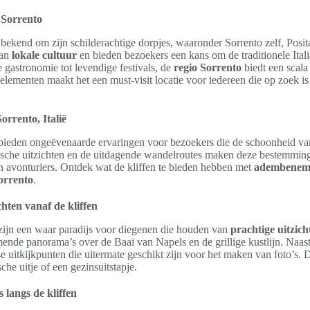
 Sorrento
 bekend om zijn schilderachtige dorpjes, waaronder Sorrento zelf, Posi
aan
lokale cultuur
en bieden bezoekers een kans om de traditionele Italia
e gastronomie tot levendige festivals, de
regio Sorrento
biedt een scala
lementen maakt het een must-visit locatie voor iedereen die op zoek is
orrento, Italië
 bieden ongeëvenaarde ervaringen voor bezoekers die de schoonheid van
che uitzichten en de uitdagende wandelroutes maken deze bestemming 
n avonturiers. Ontdek wat de kliffen te bieden hebben met
adembeneme
orrento
.
ten vanaf de kliffen
 zijn een waar paradijs voor diegenen die houden van
prachtige uitzich
de panorama’s over de Baai van Napels en de grillige kustlijn. Naast
e uitkijkpunten die uitermate geschikt zijn voor het maken van foto’s. 
che uitje of een gezinsuitstapje.
 langs de kliffen