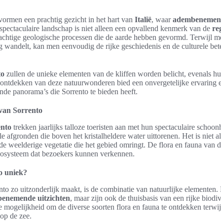
vormen een prachtig gezicht in het hart van
Italië
, waar
adembenemend
spectaculaire landschap is niet alleen een opvallend kenmerk van de
re
rachtige geologische processen die de aarde hebben gevormd. Terwijl m
 wandelt, kan men eenvoudig de rijke geschiedenis en de culturele bet
to
zullen de unieke elementen van de kliffen worden belicht, evenals hu
et ontdekken van deze natuurwonderen bied een onvergetelijke ervaring 
ende panorama’s die Sorrento te bieden heeft.
n van Sorrento
ento
trekken jaarlijks talloze toeristen aan met hun spectaculaire schoon
le afgronden die boven het kristalheldere water uittorenen. Het is niet al
e weelderige vegetatie die het gebied omringt. De flora en fauna van de
ecosysteem dat bezoekers kunnen verkennen.
o uniek?
to zo uitzonderlijk maakt, is de combinatie van natuurlijke elementen. 
enemende uitzichten
, maar zijn ook de thuisbasis van een rijke biodiv
 mogelijkheid om de diverse soorten flora en fauna te ontdekken terwi
op de zee.