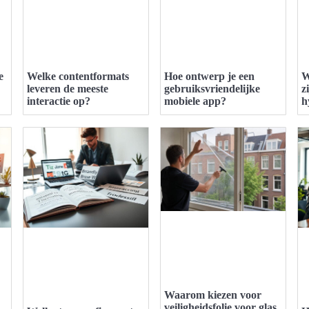
e
Welke contentformats
Hoe ontwerp je een
W
leveren de meeste
gebruiksvriendelijke
z
interactie op?
mobiele app?
h
Waarom kiezen voor
veiligheidsfolie voor glas