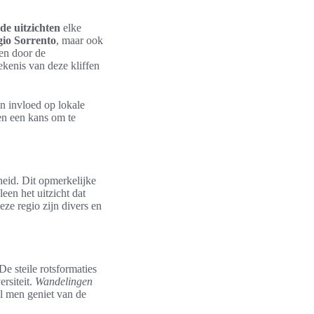
e uitzichten
elke
gio Sorrento
, maar ook
en door de
ekenis van deze kliffen
n invloed op lokale
en een kans om te
heid. Dit opmerkelijke
leen het uitzicht dat
ze regio zijn divers en
De steile rotsformaties
ersiteit.
Wandelingen
jl men geniet van de