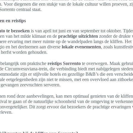
n. Voor diegenen die een stukje van de lokale cultuur willen proeven, z
orrento centraal staat.
en en reistips
nto te bezoeken
is van april tot juni en van september tot oktober. Tij
en van het milde klimaat en de
prachtige uitzichten
zonder de drukte 
ere ervaring met meer ruimte op de wandelpaden langs de kliffen. Het 
gio en het deelnemen aan diverse
lokale evenementen
, zoals kunstfesti
en herfst worden gehouden.
t belangrijk om praktische
reistips Sorrento
te overwegen. Maak gebruik
de Circumvesuviana-trein, die verbinding biedt met nabijgelegen stede
mmodatie zijn er stijlvolle hotels en gezellige B&B’s die een verscheid
ale eetgelegenheden zijn niet te missen, met een overvloed aan zithoeke
s gevangen zeevruchten serveren.
en rond deze aanbevelingen, kan men optimaal genieten van de kliffe
tival te gaan of de natuurlijke schoonheid van de omgeving te verkenne
nvergetelijker. Dit zorgt ervoor dat bezoekers de prachtige ervaringen
eleven.