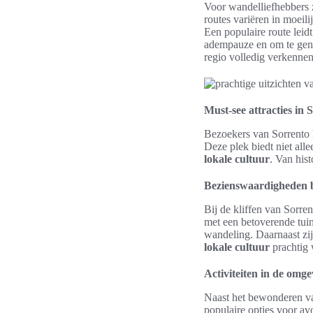
Voor wandelliefhebbers 
routes variëren in moeil
Een populaire route leid
adempauze en om te geni
regio volledig verkennen
Must-see attracties in 
Bezoekers van Sorrento
Deze plek biedt niet alle
lokale cultuur
. Van hist
Bezienswaardigheden bi
Bij de kliffen van Sorr
met een betoverende tui
wandeling. Daarnaast zij
lokale cultuur
prachtig 
Activiteiten in de omge
Naast het bewonderen va
populaire opties voor av