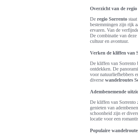
Overzicht van de regio
De
regio Sorrento
staat
bestemmingen zijn rijk 
ervaren. Van de verfijnd
De combinatie van deze e
cultuur en avontuur.
Verken de kliffen van S
De kliffen van Sorrento
ontdekken. De panoramis
voor natuurliefhebbers e
diverse
wandelroutes S
Adembenemende uitzich
De kliffen van Sorrento
genieten van adembenemen
schoonheid zijn er divers
locatie voor een romantis
Populaire wandelroutes