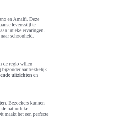
tano en Amalfi. Deze
anse levensstijl te
 aan unieke ervaringen.
 naar schoonheid,
 de regio willen
bijzonder aantrekkelijk
nde uitzichten
en
ten
. Bezoekers kunnen
 de natuurlijke
Dit maakt het een perfecte