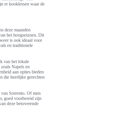
ijn er kooklessen waar de
dens deze maanden
van het hoogseizoen. Dit
weer is ook ideaal voor
vals en traditionele
 van het lokale
n zoals Napels en
enheid aan opties bieden
n die heerlijke gerechten
n van Sorrento. Of men
n, goed voorbereid zijn
 van deze betoverende