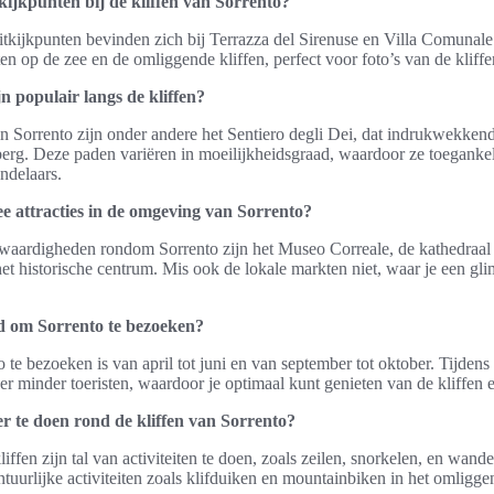
kijkpunten bij de kliffen van Sorrento?
itkijkpunten bevinden zich bij Terrazza del Sirenuse en Villa Comunal
 op de zee en de omliggende kliffen, perfect voor foto’s van de kliffe
n populair langs de kliffen?
n Sorrento zijn onder andere het Sentiero degli Dei, dat indrukwekkende
erg. Deze paden variëren in moeilijkheidsgraad, waardoor ze toegankel
ndelaars.
ee attracties in de omgeving van Sorrento?
waardigheden rondom Sorrento zijn het Museo Correale, de kathedraal 
het historische centrum. Mis ook de lokale markten niet, waar je een g
jd om Sorrento te bezoeken?
o te bezoeken is van april tot juni en van september tot oktober. Tijden
r minder toeristen, waardoor je optimaal kunt genieten van de kliffen e
 er te doen rond de kliffen van Sorrento?
ffen zijn tal van activiteiten te doen, zoals zeilen, snorkelen, en wande
uurlijke activiteiten zoals klifduiken en mountainbiken in het omligg