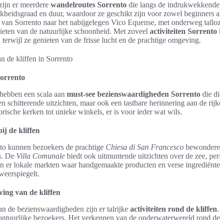
zijn er meerdere
wandelroutes Sorrento
die langs de indrukwekkende 
ijkheidsgraad en duur, waardoor ze geschikt zijn voor zowel beginners a
t van Sorrento naar het nabijgelegen Vico Equense, met onderweg tallo
eten van de natuurlijke schoonheid. Met zoveel
activiteiten Sorrento
 terwijl ze genieten van de frisse lucht en de prachtige omgeving.
Sorrento
 hebben een scala aan
must-see bezienswaardigheden Sorrento
die di
en schitterende uitzichten, maar ook een tastbare herinnering aan de rij
orische kerken tot unieke winkels, er is voor ieder wat wils.
j de kliffen
ento kunnen bezoekers de prachtige
Chiesa di San Francesco
bewonderen,
n. De
Villa Comunale
biedt ook uitmuntende uitzichten over de zee, pe
n er lokale markten waar handgemaakte producten en verse ingrediënten
weerspiegelt.
ving van de kliffen
n de bezienswaardigheden zijn er talrijke
activiteiten rond de kliffen
ontuurlijke bezoekers. Het verkennen van de onderwaterwereld rond de 