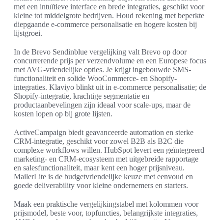
met een intuïtieve interface en brede integraties, geschikt voor
kleine tot middelgrote bedrijven. Houd rekening met beperkte
diepgaande e-commerce personalisatie en hogere kosten bij
lijstgroei.
In de Brevo Sendinblue vergelijking valt Brevo op door
concurrerende prijs per verzendvolume en een Europese focus
met AVG-vriendelijke opties. Je krijgt ingebouwde SMS-
functionaliteit en solide WooCommerce- en Shopify-
integraties. Klaviyo blinkt uit in e-commerce personalisatie; de
Shopify-integratie, krachtige segmentatie en
productaanbevelingen zijn ideaal voor scale-ups, maar de
kosten lopen op bij grote lijsten.
ActiveCampaign biedt geavanceerde automation en sterke
CRM-integratie, geschikt voor zowel B2B als B2C die
complexe workflows willen. HubSpot levert een geïntegreerd
marketing- en CRM-ecosysteem met uitgebreide rapportage
en salesfunctionaliteit, maar kent een hoger prijsniveau.
MailerLite is de budgetvriendelijke keuze met eenvoud en
goede deliverability voor kleine ondernemers en starters.
Maak een praktische vergelijkingstabel met kolommen voor
prijsmodel, beste voor, topfuncties, belangrijkste integraties,