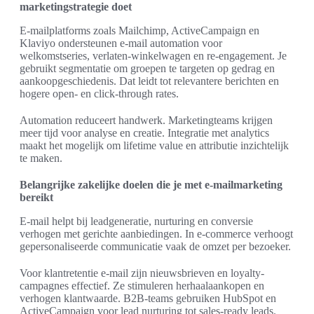
marketingstrategie doet
E-mailplatforms zoals Mailchimp, ActiveCampaign en
Klaviyo ondersteunen e-mail automation voor
welkomstseries, verlaten-winkelwagen en re-engagement. Je
gebruikt segmentatie om groepen te targeten op gedrag en
aankoopgeschiedenis. Dat leidt tot relevantere berichten en
hogere open- en click-through rates.
Automation reduceert handwerk. Marketingteams krijgen
meer tijd voor analyse en creatie. Integratie met analytics
maakt het mogelijk om lifetime value en attributie inzichtelijk
te maken.
Belangrijke zakelijke doelen die je met e-mailmarketing
bereikt
E-mail helpt bij leadgeneratie, nurturing en conversie
verhogen met gerichte aanbiedingen. In e-commerce verhoogt
gepersonaliseerde communicatie vaak de omzet per bezoeker.
Voor klantretentie e-mail zijn nieuwsbrieven en loyalty-
campagnes effectief. Ze stimuleren herhaalaankopen en
verhogen klantwaarde. B2B-teams gebruiken HubSpot en
ActiveCampaign voor lead nurturing tot sales-ready leads.