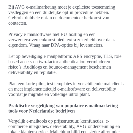
Bij AVG e-mailmarketing moet je expliciete toestemming
vastleggen en een duidelijke opt-in procedure hebben.
Gebruik dubbele opt-in en documenteer herkomst van
contacten.
Privacy e-mailsoftware met EU-hosting en een
verwerkersovereenkomst biedt extra zekerheid over data-
eigendom. Vraag naar DPA-opties bij leveranciers.
Let op beveiliging e-mailplatform: AES-encryptie, TLS, role-
based access en two-factor authentication verminderen
risico’s. Auditlogs en bounce-management beschermen
deliverability en reputatie.
Plan een korte pilot, test templates in verschillende mailclients
en meet implementatietijd e-mailsoftware en deliverability
voordat je migratie en volledige uitrol plant.
Praktische vergelijking van populaire e-mailmarketing
tools voor Nederlandse bedrijven
Vergelijk e-mailtools op prijsstructuur, kernfuncties, e-
commerce integraties, deliverability, AVG-ondersteuning en
lokale klantenservice. Mailchimp blijft een sterke allrounder