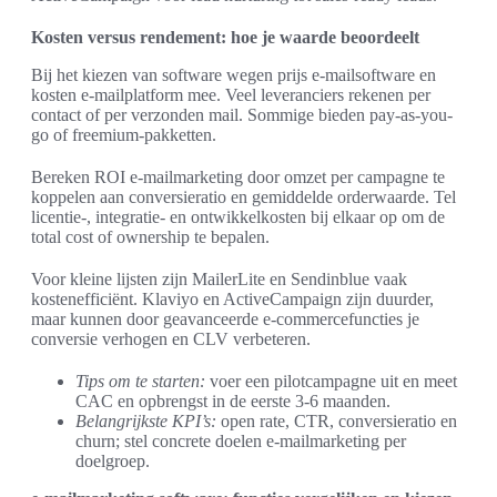
Kosten versus rendement: hoe je waarde beoordeelt
Bij het kiezen van software wegen prijs e-mailsoftware en
kosten e-mailplatform mee. Veel leveranciers rekenen per
contact of per verzonden mail. Sommige bieden pay-as-you-
go of freemium-pakketten.
Bereken ROI e-mailmarketing door omzet per campagne te
koppelen aan conversieratio en gemiddelde orderwaarde. Tel
licentie-, integratie- en ontwikkelkosten bij elkaar op om de
total cost of ownership te bepalen.
Voor kleine lijsten zijn MailerLite en Sendinblue vaak
kostenefficiënt. Klaviyo en ActiveCampaign zijn duurder,
maar kunnen door geavanceerde e-commercefuncties je
conversie verhogen en CLV verbeteren.
Tips om te starten:
voer een pilotcampagne uit en meet
CAC en opbrengst in de eerste 3-6 maanden.
Belangrijkste KPI’s:
open rate, CTR, conversieratio en
churn; stel concrete doelen e-mailmarketing per
doelgroep.