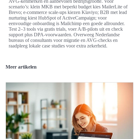
AVG-kenmerken en aanbevolen bedrijfsgrootte. Voor
scenario’s: klein MKB met beperkt budget kies MailerLite of
Brevo; e-commerce scale-ups kiezen Klaviyo; B2B met lead
nurturing kiest HubSpot of ActiveCampaign; voor
eenvoudige onboarding is Mailchimp een goede allrounder.
Test 2–3 tools via gratis trials, voer A/B-pilots uit en check
support plus DPA-voorwaarden. Overweeg Nederlandse
bureaus of consultants voor migratie en AVG-checks en
raadpleeg lokale case studies voor extra zekerheid.
Meer artikelen