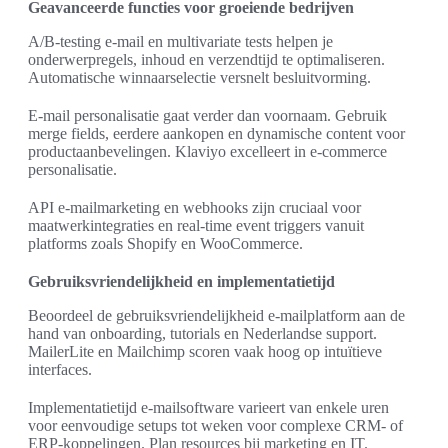
Geavanceerde functies voor groeiende bedrijven
A/B-testing e-mail en multivariate tests helpen je
onderwerpregels, inhoud en verzendtijd te optimaliseren.
Automatische winnaarselectie versnelt besluitvorming.
E-mail personalisatie gaat verder dan voornaam. Gebruik
merge fields, eerdere aankopen en dynamische content voor
productaanbevelingen. Klaviyo excelleert in e-commerce
personalisatie.
API e-mailmarketing en webhooks zijn cruciaal voor
maatwerkintegraties en real-time event triggers vanuit
platforms zoals Shopify en WooCommerce.
Gebruiksvriendelijkheid en implementatietijd
Beoordeel de gebruiksvriendelijkheid e-mailplatform aan de
hand van onboarding, tutorials en Nederlandse support.
MailerLite en Mailchimp scoren vaak hoog op intuïtieve
interfaces.
Implementatietijd e-mailsoftware varieert van enkele uren
voor eenvoudige setups tot weken voor complexe CRM- of
ERP-koppelingen. Plan resources bij marketing en IT.