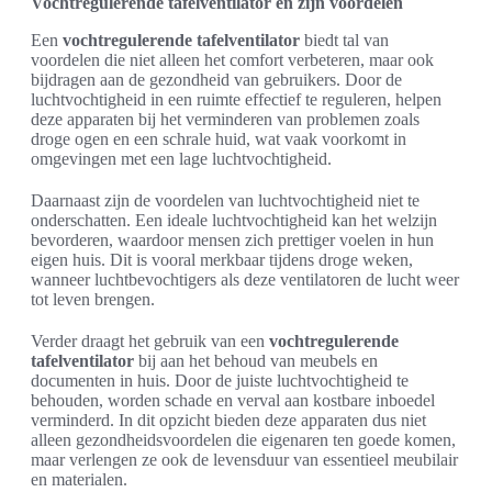
Vochtregulerende tafelventilator en zijn voordelen
Een
vochtregulerende tafelventilator
biedt tal van
voordelen die niet alleen het comfort verbeteren, maar ook
bijdragen aan de gezondheid van gebruikers. Door de
luchtvochtigheid in een ruimte effectief te reguleren, helpen
deze apparaten bij het verminderen van problemen zoals
droge ogen en een schrale huid, wat vaak voorkomt in
omgevingen met een lage luchtvochtigheid.
Daarnaast zijn de voordelen van luchtvochtigheid niet te
onderschatten. Een ideale luchtvochtigheid kan het welzijn
bevorderen, waardoor mensen zich prettiger voelen in hun
eigen huis. Dit is vooral merkbaar tijdens droge weken,
wanneer luchtbevochtigers als deze ventilatoren de lucht weer
tot leven brengen.
Verder draagt het gebruik van een
vochtregulerende
tafelventilator
bij aan het behoud van meubels en
documenten in huis. Door de juiste luchtvochtigheid te
behouden, worden schade en verval aan kostbare inboedel
verminderd. In dit opzicht bieden deze apparaten dus niet
alleen gezondheidsvoordelen die eigenaren ten goede komen,
maar verlengen ze ook de levensduur van essentieel meubilair
en materialen.