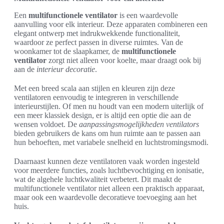
Een
multifunctionele ventilator
is een waardevolle
aanvulling voor elk interieur. Deze apparaten combineren een
elegant ontwerp met indrukwekkende functionaliteit,
waardoor ze perfect passen in diverse ruimtes. Van de
woonkamer tot de slaapkamer, de
multifunctionele
ventilator
zorgt niet alleen voor koelte, maar draagt ook bij
aan de
interieur decoratie
.
Met een breed scala aan stijlen en kleuren zijn deze
ventilatoren eenvoudig te integreren in verschillende
interieurstijlen. Of men nu houdt van een modern uiterlijk of
een meer klassiek design, er is altijd een optie die aan de
wensen voldoet. De
aanpassingsmogelijkheden ventilators
bieden gebruikers de kans om hun ruimte aan te passen aan
hun behoeften, met variabele snelheid en luchtstromingsmodi.
Daarnaast kunnen deze ventilatoren vaak worden ingesteld
voor meerdere functies, zoals luchtbevochtiging en ionisatie,
wat de algehele luchtkwaliteit verbetert. Dit maakt de
multifunctionele ventilator niet alleen een praktisch apparaat,
maar ook een waardevolle decoratieve toevoeging aan het
huis.