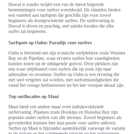
Hawaï is zonder twijfel een van de meest begeerde
bestemmingen voor surfers wereldwijd. De eilanden bieden
een variëteit aan surfspots die geschikt zijn voor zowel
beginners als doorgewinterde surfers. De surfervaring in
Hawaï is divers en prachtig, met unieke locaties die elke
surfer zal inspireren.
Surfspots op Oahu: Paradijs voor surfers
Oahu is beroemd om zijn iconische surfplekken zoals Waimea
Bay en de Pipeline, waar ervaren surfers hun vaardigheden
kunnen tonen op de uitdagende golven. Deze plekken zijn
een waar strijdtoneel voor surfers die op zoek zijn naar
adrenaline en avontuur. Surfen op Oahu is een ervaring die
niet snel vergeten zal worden, met surfomstandigheden die
vanaf het vroege herfstseizoen tot het late voorjaar ideaal zijn.
Top surflocaties op Maui
Maui biedt een andere maar even indrukwekkende
surfervaring. Plaatsen zoals Hookipa en Honolua Bay zijn
populair onder surfers van alle niveaus. Zowel beginners als
gevorderden kunnen hier hun passie voor surfen uitleven.
Surfen op Maui is bijzonder aantrekkelijk vanwege de variatie
in de golven en het schitterende uitzicht op het omliggende