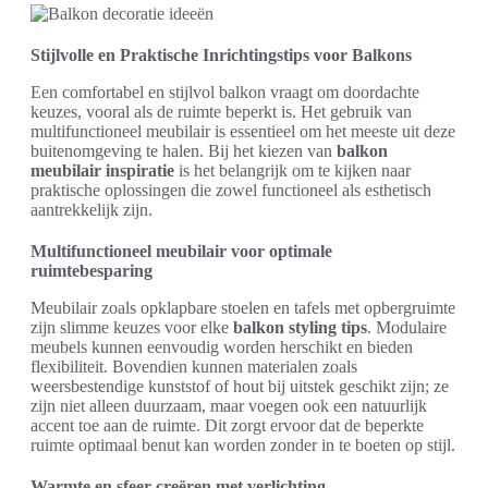
Stijlvolle en Praktische Inrichtingstips voor Balkons
Een comfortabel en stijlvol balkon vraagt om doordachte
keuzes, vooral als de ruimte beperkt is. Het gebruik van
multifunctioneel meubilair is essentieel om het meeste uit deze
buitenomgeving te halen. Bij het kiezen van
balkon
meubilair inspiratie
is het belangrijk om te kijken naar
praktische oplossingen die zowel functioneel als esthetisch
aantrekkelijk zijn.
Multifunctioneel meubilair voor optimale
ruimtebesparing
Meubilair zoals opklapbare stoelen en tafels met opbergruimte
zijn slimme keuzes voor elke
balkon styling tips
. Modulaire
meubels kunnen eenvoudig worden herschikt en bieden
flexibiliteit. Bovendien kunnen materialen zoals
weersbestendige kunststof of hout bij uitstek geschikt zijn; ze
zijn niet alleen duurzaam, maar voegen ook een natuurlijk
accent toe aan de ruimte. Dit zorgt ervoor dat de beperkte
ruimte optimaal benut kan worden zonder in te boeten op stijl.
Warmte en sfeer creëren met verlichting