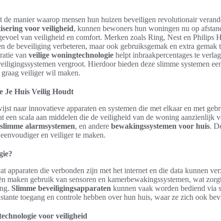
t de manier waarop mensen hun huizen beveiligen revolutionair verand
sering voor veiligheid
, kunnen bewoners hun woningen nu op afstan
 gevoel van veiligheid en comfort. Merken zoals Ring, Nest en Philips 
een de beveiliging verbeteren, maar ook gebruiksgemak en extra gemak 
gratie van
veilige woningtechnologie
helpt inbraakpercentages te verlage
veiligingssystemen vergroot. Hierdoor bieden deze slimme systemen ee
 graag veiliger wil maken.
e Je Huis Veilig Houdt
ijst naar innovatieve apparaten en systemen die met elkaar en met geb
 een scala aan middelen die de veiligheid van de woning aanzienlijk 
slimme alarmsystemen
, en andere
bewakingssystemen voor huis
. D
eenvoudiger en veiliger te maken.
gie?
 apparaten die verbonden zijn met het internet en die data kunnen ver
ën maken gebruik van sensoren en kamerbewakingssystemen, wat zorgt
ing.
Slimme beveiligingsapparaten
kunnen vaak worden bediend via 
stante toegang en controle hebben over hun huis, waar ze zich ook bev
echnologie voor veiligheid