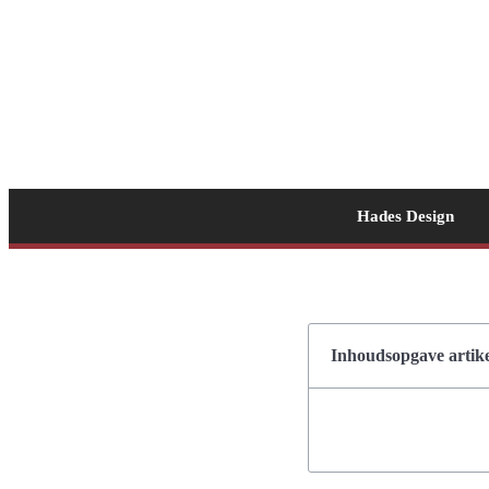
Hades Design
Inhoudsopgave artike