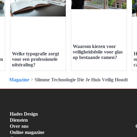
Waarom kiezen voor
veiligheidsfolie voor glas
Welke typografie zorgt
H
op bestaande ramen?
en
voor een professionele
s
uitstraling?
c
Magazine
>
Slimme Technologie Die Je Huis Veilig Houdt
Hades Design
Diensten
Over ons
Online magazine