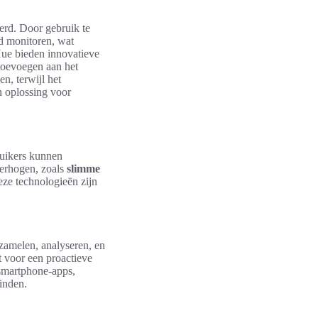
erd. Door gebruik te
d monitoren, wat
Hue bieden innovatieve
toevoegen aan het
n, terwijl het
n oplossing voor
ruikers kunnen
verhogen, zoals
slimme
eze technologieën zijn
zamelen, analyseren, en
 voor een proactieve
smartphone-apps,
inden.