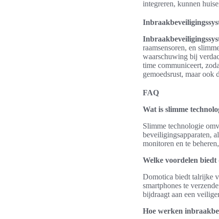
integreren, kunnen huis
Inbraakbeveiligingssy
Inbraakbeveiligingssy
raamsensoren, en slimm
waarschuwing bij verdach
time communiceert, zodat 
gemoedsrust, maar ook d
FAQ
Wat is slimme technolog
Slimme technologie omva
beveiligingsapparaten, a
monitoren en te beheren,
Welke voordelen biedt 
Domotica biedt talrijke
smartphones te verzenden
bijdraagt aan een veilig
Hoe werken inbraakbev