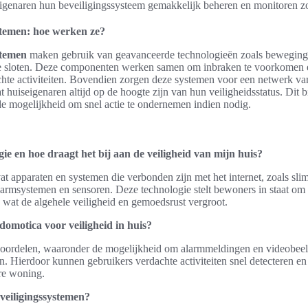
eigenaren hun beveiligingssysteem gemakkelijk beheren en monitoren z
stemen: hoe werken ze?
stemen
maken gebruik van geavanceerde technologieën zoals bewegings
e sloten. Deze componenten werken samen om inbraken te voorkomen e
te activiteiten. Bovendien zorgen deze systemen voor een netwerk van 
huiseigenaren altijd op de hoogte zijn van hun veiligheidsstatus. Dit bi
e mogelijkheid om snel actie te ondernemen indien nodig.
ie en hoe draagt het bij aan de veiligheid van mijn huis?
t apparaten en systemen die verbonden zijn met het internet, zoals sl
larmsystemen en sensoren. Deze technologie stelt bewoners in staat om 
 wat de algehele veiligheid en gemoedsrust vergroot.
domotica voor veiligheid in huis?
 voordelen, waaronder de mogelijkheid om alarmmeldingen en videobeel
. Hierdoor kunnen gebruikers verdachte activiteiten snel detecteren en
ere woning.
eiligingssystemen?