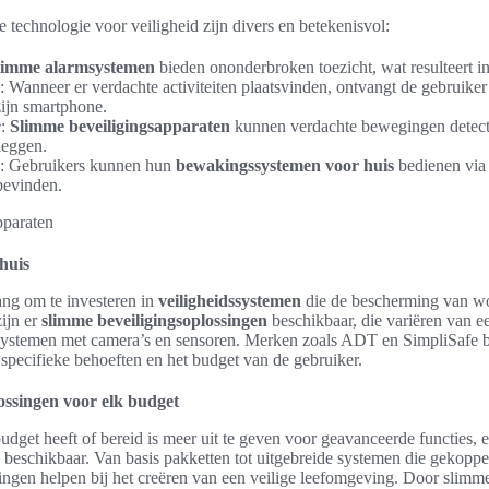
technologie voor veiligheid zijn divers en betekenisvol:
limme alarmsystemen
bieden ononderbroken toezicht, wat resulteert in 
: Wanneer er verdachte activiteiten plaatsvinden, ontvangt de gebruiker
ijn smartphone.
e
:
Slimme beveiligingsapparaten
kunnen verdachte bewegingen detect
leggen.
: Gebruikers kunnen hun
bewakingssystemen voor huis
bedienen via
bevinden.
huis
lang om te investeren in
veiligheidssystemen
die de bescherming van w
ijn er
slimme beveiligingsoplossingen
beschikbaar, die variëren van e
ssystemen met camera’s en sensoren. Merken zoals ADT en SimpliSafe bi
 specifieke behoeften en het budget van de gebruiker.
ossingen voor elk budget
dget heeft of bereid is meer uit te geven voor geavanceerde functies, e
beschikbaar. Van basis pakketten tot uitgebreide systemen die gekoppe
ngen helpen bij het creëren van een veilige leefomgeving. Door slimme