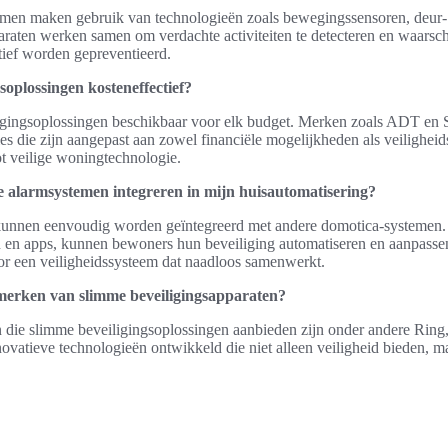
emen maken gebruik van technologieën zoals bewegingssensoren, deur-
araten werken samen om verdachte activiteiten te detecteren en waars
tief worden gepreventieerd.
soplossingen kosteneffectief?
iligingsoplossingen beschikbaar voor elk budget. Merken zoals ADT en 
es die zijn aangepast aan zowel financiële mogelijkheden als veiligheid
ot veilige woningtechnologie.
e alarmsystemen integreren in mijn huisautomatisering?
unnen eenvoudig worden geïntegreerd met andere domotica-systemen.
 en apps, kunnen bewoners hun beveiliging automatiseren en aanpassen
r een veiligheidssysteem dat naadloos samenwerkt.
 merken van slimme beveiligingsapparaten?
 die slimme beveiligingsoplossingen aanbieden zijn onder andere Ring,
vatieve technologieën ontwikkeld die niet alleen veiligheid bieden, 