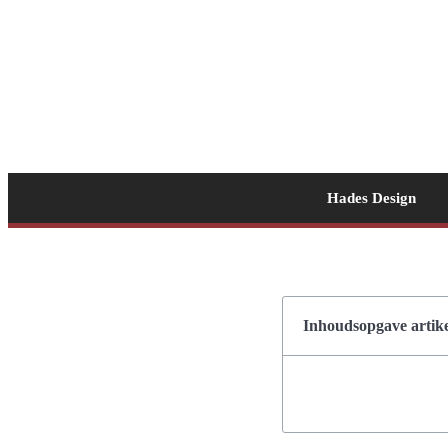
Hades Design
Inhoudsopgave artike