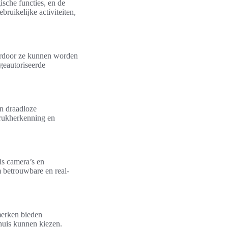
sche functies, en de
uikelijke activiteiten,
ardoor ze kunnen worden
geautoriseerde
n draadloze
drukherkenning en
ls camera’s en
m betrouwbare en real-
merken bieden
huis kunnen kiezen.