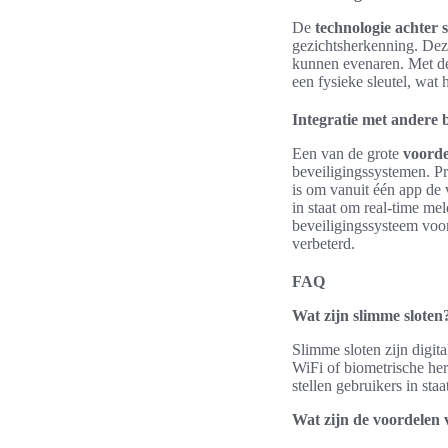
De
technologie achter 
gezichtsherkenning. Deze
kunnen evenaren. Met d
een fysieke sleutel, wat h
Integratie met andere 
Een van de grote
voorde
beveiligingssystemen. P
is om vanuit één app de 
in staat om real-time me
beveiligingssysteem voo
verbeterd.
FAQ
Wat zijn slimme sloten
Slimme sloten zijn digit
WiFi of biometrische he
stellen gebruikers in sta
Wat zijn de voordelen 