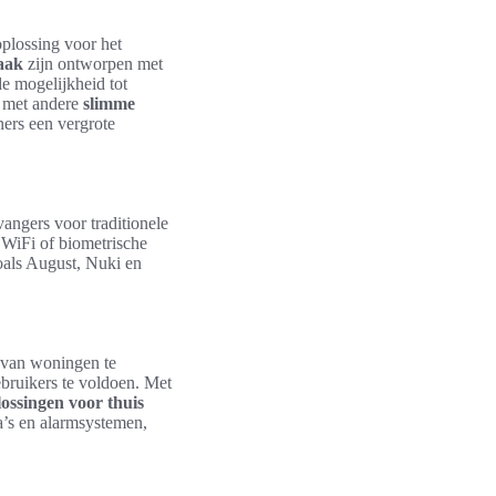
plossing voor het
raak
zijn ontworpen met
e mogelijkheid tot
d met andere
slimme
ers een vergrote
vangers voor traditionele
 WiFi of biometrische
oals August, Nuki en
 van woningen te
bruikers te voldoen. Met
lossingen voor thuis
a’s en alarmsystemen,