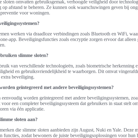
 sloten omvatten gebruiksgemak, verhoogde veiligheid door technologi
 op afstand te beheren. Ze kunnen ook waarschuwingen geven bij ongebr
alpreventie voor woningen.
eiligingssystemen?
emen werken via draadloze verbindingen zoals Bluetooth en WiFi, wa
ne-app. Beveiligingsfuncties zoals encryptie zorgen ervoor dat alleen 
en.
ebruiken slimme sloten?
ruik van verschillende technologieën, zoals biometrische herkenning e
ligheid en gebruiksvriendelijkheid te waarborgen. Dit omvat vingeraf
extra beveiliging.
worden geïntegreerd met andere beveiligingssystemen?
n eenvoudig worden geïntegreerd met andere beveiligingssystemen, zoa
 voor een completer beveiligingssysteem dat gebruikers in staat stelt o
oren via één applicatie.
limme sloten aan?
erken die slimme sloten aanbieden zijn August, Nuki en Yale. Deze 
n functies, zodat bewoners de juiste beveiligingsoplossingen voor hun 