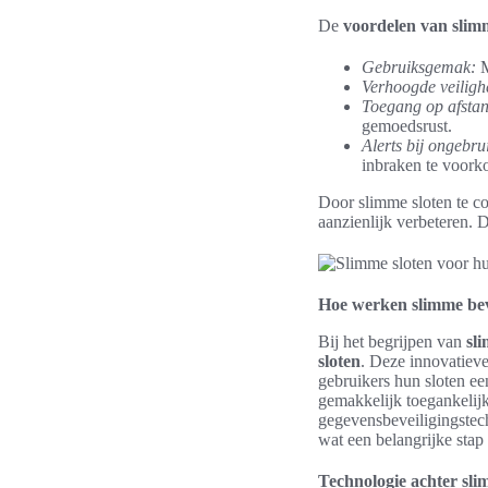
De
voordelen van slimm
Gebruiksgemak:
M
Verhoogde veiligh
Toegang op afsta
gemoedsrust.
Alerts bij ongebrui
inbraken te voork
Door slimme sloten te 
aanzienlijk verbeteren.
Hoe werken slimme bev
Bij het begrijpen van
sl
sloten
. Deze innovatiev
gebruikers hun sloten ee
gemakkelijk toegankelijk
gegevensbeveiligingstec
wat een belangrijke stap 
Technologie achter sli