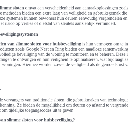
slimme sloten
omvat een verscheidenheid aan aanraakoplossingen zoals
 methoden bieden een extra laag van veiligheid en gebruiksgemak die tr
eze systemen kunnen bewoners hun deuren eenvoudig vergrendelen en
et risico op verlies of diefstal van sleutels aanzienlijk vermindert.
beveiligingssystemen
len van slimme sloten voor huisbeveiliging
is hun vermogen om te in
roducten zoals Google Nest en Ring bieden een naadloze samenwerking
volledige beveiliging van de woning te monitoren en te beheren. Deze in
ldingen te ontvangen en hun veiligheid te optimaliseren, wat bijdraagt 
r woningen. Hiermee worden zowel de veiligheid als de gemoedsrust v
?
ale vervangers van traditionele sloten, die gebruikmaken van technologi
rkenning. Ze bieden de mogelijkheid om deuren op afstand te vergrende
at om tijdelijke toegangscodes uit te geven.
van slimme sloten voor huisbeveiliging?