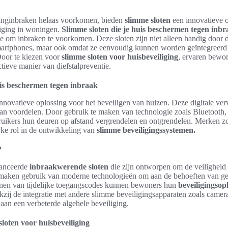
inginbraken helaas voorkomen, bieden
slimme sloten
een innovatieve o
liging in woningen.
Slimme sloten die je huis beschermen tegen inb
 om inbraken te voorkomen. Deze sloten zijn niet alleen handig door d
smartphones, maar ook omdat ze eenvoudig kunnen worden geïntegreer
oor te kiezen voor
slimme sloten voor huisbeveiliging
, ervaren bewon
tieve manier van diefstalpreventie.
uis beschermen tegen inbraak
innovatieve oplossing voor het beveiligen van huizen. Deze digitale ver
aan voordelen. Door gebruik te maken van technologie zoals Bluetooth,
uikers hun deuren op afstand vergrendelen en ontgrendelen. Merken z
jke rol in de ontwikkeling van
slimme beveiligingssystemen.
?
vanceerde
inbraakwerende sloten
die zijn ontworpen om de veiligheid
 maken gebruik van moderne technologieën om aan de behoeften van ge
ennen van tijdelijke toegangscodes kunnen bewoners hun
beveiligingsop
zij de integratie met andere slimme beveiligingsapparaten zoals camer
 aan een verbeterde algehele beveiliging.
loten voor huisbeveiliging