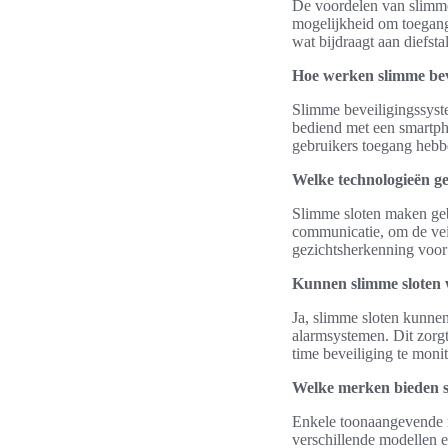
De voordelen van slimme
mogelijkheid om toegang
wat bijdraagt aan diefst
Hoe werken slimme bev
Slimme beveiligingssyst
bediend met een smartpho
gebruikers toegang hebb
Welke technologieën g
Slimme sloten maken geb
communicatie, om de vei
gezichtsherkenning voor 
Kunnen slimme sloten 
Ja, slimme sloten kunne
alarmsystemen. Dit zorgt
time beveiliging te monit
Welke merken bieden s
Enkele toonaangevende m
verschillende modellen e