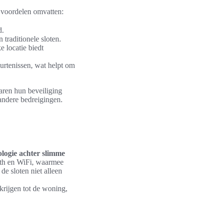
e voordelen omvatten:
d.
 traditionele sloten.
 locatie biedt
urtenissen, wat helpt om
aren hun beveiliging
andere bedreigingen.
ologie achter slimme
oth en WiFi, waarmee
e sloten niet alleen
krijgen tot de woning,