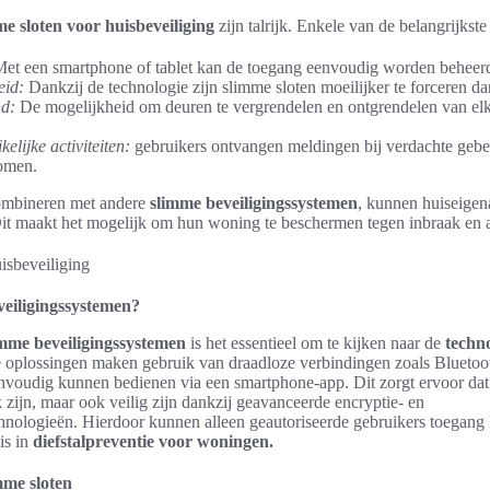
e sloten voor huisbeveiliging
zijn talrijk. Enkele van de belangrijkst
et een smartphone of tablet kan de toegang eenvoudig worden beheer
eid:
Dankzij de technologie zijn slimme sloten moeilijker te forceren dan
nd:
De mogelijkheid om deuren te vergrendelen en ontgrendelen van elke
kelijke activiteiten:
gebruikers ontvangen meldingen bij verdachte gebe
omen.
combineren met andere
slimme beveiligingssystemen
, kunnen huiseigen
 Dit maakt het mogelijk om hun woning te beschermen tegen inbraak en 
eiligingssystemen?
imme beveiligingssystemen
is het essentieel om te kijken naar de
techn
e oplossingen maken gebruik van draadloze verbindingen zoals Blueto
nvoudig kunnen bedienen via een smartphone-app. Dit zorgt ervoor dat d
 zijn, maar ook veilig zijn dankzij geavanceerde encryptie- en
hnologieën. Hierdoor kunnen alleen geautoriseerde gebruikers toegang 
is in
diefstalpreventie voor woningen.
mme sloten