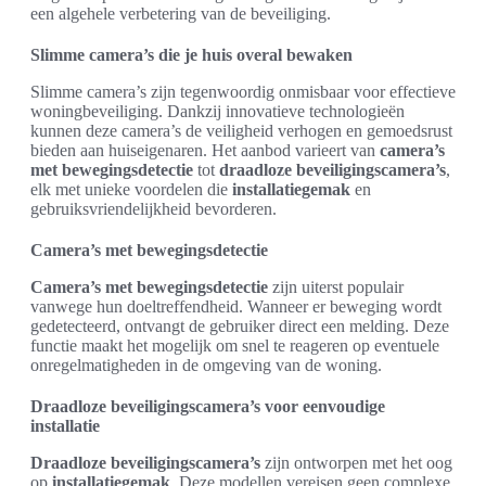
een algehele verbetering van de beveiliging.
Slimme camera’s die je huis overal bewaken
Slimme camera’s zijn tegenwoordig onmisbaar voor effectieve
woningbeveiliging. Dankzij innovatieve technologieën
kunnen deze camera’s de veiligheid verhogen en gemoedsrust
bieden aan huiseigenaren. Het aanbod varieert van
camera’s
met bewegingsdetectie
tot
draadloze beveiligingscamera’s
,
elk met unieke voordelen die
installatiegemak
en
gebruiksvriendelijkheid bevorderen.
Camera’s met bewegingsdetectie
Camera’s met bewegingsdetectie
zijn uiterst populair
vanwege hun doeltreffendheid. Wanneer er beweging wordt
gedetecteerd, ontvangt de gebruiker direct een melding. Deze
functie maakt het mogelijk om snel te reageren op eventuele
onregelmatigheden in de omgeving van de woning.
Draadloze beveiligingscamera’s voor eenvoudige
installatie
Draadloze beveiligingscamera’s
zijn ontworpen met het oog
op
installatiegemak
. Deze modellen vereisen geen complexe