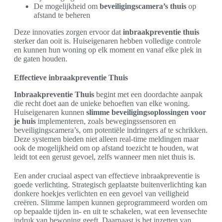
De mogelijkheid om
beveiligingscamera’s thuis
op
afstand te beheren
Deze innovaties zorgen ervoor dat
inbraakpreventie thuis
sterker dan ooit is. Huiseigenaren hebben volledige controle
en kunnen hun woning op elk moment en vanaf elke plek in
de gaten houden.
Effectieve inbraakpreventie Thuis
Inbraakpreventie Thuis
begint met een doordachte aanpak
die recht doet aan de unieke behoeften van elke woning.
Huiseigenaren kunnen
slimme beveiligingsoplossingen voor
je huis
implementeren, zoals bewegingssensoren en
beveiligingscamera’s, om potentiële indringers af te schrikken.
Deze systemen bieden niet alleen real-time meldingen maar
ook de mogelijkheid om op afstand toezicht te houden, wat
leidt tot een gerust gevoel, zelfs wanneer men niet thuis is.
Een ander cruciaal aspect van effectieve inbraakpreventie is
goede verlichting. Strategisch geplaatste buitenverlichting kan
donkere hoekjes verlichten en een gevoel van veiligheid
creëren. Slimme lampen kunnen geprogrammeerd worden om
op bepaalde tijden in- en uit te schakelen, wat een levensechte
indruk van bewoning geeft. Daarnaast is het inzetten van