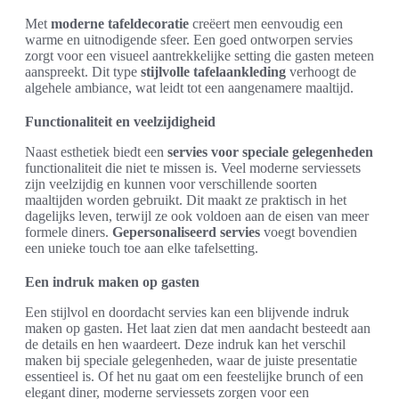
Met
moderne tafeldecoratie
creëert men eenvoudig een
warme en uitnodigende sfeer. Een goed ontworpen servies
zorgt voor een visueel aantrekkelijke setting die gasten meteen
aanspreekt. Dit type
stijlvolle tafelaankleding
verhoogt de
algehele ambiance, wat leidt tot een aangenamere maaltijd.
Functionaliteit en veelzijdigheid
Naast esthetiek biedt een
servies voor speciale gelegenheden
functionaliteit die niet te missen is. Veel moderne serviessets
zijn veelzijdig en kunnen voor verschillende soorten
maaltijden worden gebruikt. Dit maakt ze praktisch in het
dagelijks leven, terwijl ze ook voldoen aan de eisen van meer
formele diners.
Gepersonaliseerd servies
voegt bovendien
een unieke touch toe aan elke tafelsetting.
Een indruk maken op gasten
Een stijlvol en doordacht servies kan een blijvende indruk
maken op gasten. Het laat zien dat men aandacht besteedt aan
de details en hen waardeert. Deze indruk kan het verschil
maken bij speciale gelegenheden, waar de juiste presentatie
essentieel is. Of het nu gaat om een feestelijke brunch of een
elegant diner, moderne serviessets zorgen voor een