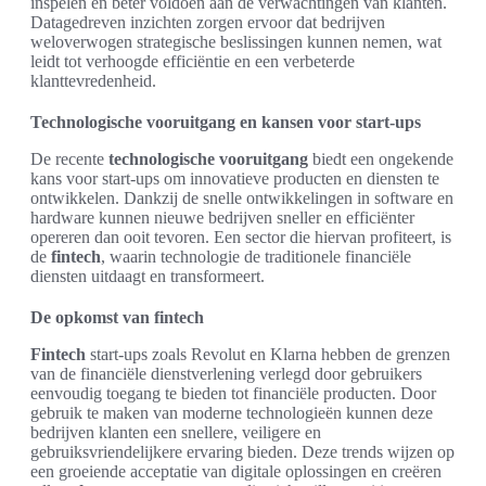
inspelen en beter voldoen aan de verwachtingen van klanten.
Datagedreven inzichten zorgen ervoor dat bedrijven
weloverwogen strategische beslissingen kunnen nemen, wat
leidt tot verhoogde efficiëntie en een verbeterde
klanttevredenheid.
Technologische vooruitgang en kansen voor start-ups
De recente
technologische vooruitgang
biedt een ongekende
kans voor start-ups om innovatieve producten en diensten te
ontwikkelen. Dankzij de snelle ontwikkelingen in software en
hardware kunnen nieuwe bedrijven sneller en efficiënter
opereren dan ooit tevoren. Een sector die hiervan profiteert, is
de
fintech
, waarin technologie de traditionele financiële
diensten uitdaagt en transformeert.
De opkomst van fintech
Fintech
start-ups zoals Revolut en Klarna hebben de grenzen
van de financiële dienstverlening verlegd door gebruikers
eenvoudig toegang te bieden tot financiële producten. Door
gebruik te maken van moderne technologieën kunnen deze
bedrijven klanten een snellere, veiligere en
gebruiksvriendelijkere ervaring bieden. Deze trends wijzen op
een groeiende acceptatie van digitale oplossingen en creëren