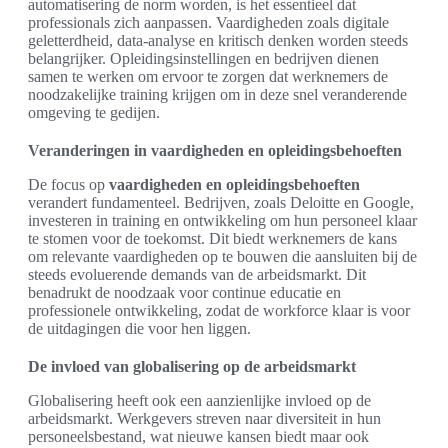
automatisering de norm worden, is het essentieel dat
professionals zich aanpassen. Vaardigheden zoals digitale
geletterdheid, data-analyse en kritisch denken worden steeds
belangrijker. Opleidingsinstellingen en bedrijven dienen
samen te werken om ervoor te zorgen dat werknemers de
noodzakelijke training krijgen om in deze snel veranderende
omgeving te gedijen.
Veranderingen in vaardigheden en opleidingsbehoeften
De focus op
vaardigheden en opleidingsbehoeften
verandert fundamenteel. Bedrijven, zoals Deloitte en Google,
investeren in training en ontwikkeling om hun personeel klaar
te stomen voor de toekomst. Dit biedt werknemers de kans
om relevante vaardigheden op te bouwen die aansluiten bij de
steeds evoluerende demands van de arbeidsmarkt. Dit
benadrukt de noodzaak voor continue educatie en
professionele ontwikkeling, zodat de workforce klaar is voor
de uitdagingen die voor hen liggen.
De invloed van globalisering op de arbeidsmarkt
Globalisering heeft ook een aanzienlijke invloed op de
arbeidsmarkt. Werkgevers streven naar diversiteit in hun
personeelsbestand, wat nieuwe kansen biedt maar ook