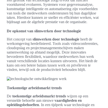
Het gebruik van technologie zorgt ervoor dat functies
voortdurend evolueren. Systemen voor gegevensanalyse,
kunstmatige intelligentie en automatisering zijn voorbeelden
van tools die medewerkers ondersteunen bij hun dagelijkse
taken. Hierdoor kunnen ze sneller en efficiënter werken, wat
bijdraagt aan de algehele prestatie van de organisatie.
De opkomst van slimwerken door technologie
Het concept van
slimwerken door technologie
heeft de
werkomgeving herdefinieerd. Tools zoals videoconferenties,
cloudopslag en projectmanagementschijven maken
samenwerking op afstand mogelijk. Deze innovaties
bevorderen flexibiliteit, waardoor medewerkers hun werk
vanuit verschillende locaties kunnen uitvoeren. Het biedt de
kans om een betere balans tussen werk en privéleven te
vinden, terwijl ook de productiviteit behouden blijft.
Toekomstige arbeidsmarkt trends
De
toekomstige arbeidsmarkt trends
wijzen op een
versnelde behoefte aan nieuwe
vaardigheden en
opleidingsbehoeften
. In een tijdperk waar technologie en