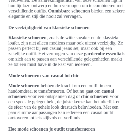
verdwenen. De aantrekkingskracht van deze schoenen ligt in
hun tijdloze ontwerp en hun vermogen om te combineren met
verschillende outfits.
Onmisbare schoenen
bieden een zekere
elegantie en stijl die nooit zal vervagen.
De veelzijdigheid van klassieke schoenen
Klassieke schoenen
, zoals de witte sneaker en de klassieke
loafer, zijn niet alleen modieus maar ook uiterst veelzijdig. Ze
passen perfect bij een casual jeans-set, maar ook bij een
zakelijke outfit. Het vermogen van deze
garderobe essentials
om zich aan te passen aan verschillende gelegenheden maakt
ze tot een must-have in de kast van iedereen.
Mode schoenen: van casual tot chic
Mode schoenen
hebben de kracht om een outfit in een
handomdraai te transformeren. Of het nu gaat om
casual
schoenen
voor een ontspannen dag of
chic schoenen
voor
een speciale gelegenheid, de juiste keuze kan het uiterlijk en
de sfeer van de gehele look drastisch beïnvloeden. Met een
paar slimme aanpassingen kan iedereen een casual outfit
omtoveren tot iets stijlvols en verfijnds.
Hoe mode schoenen je outfit transformeren