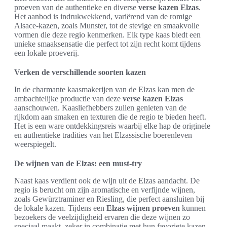
proeven van de authentieke en diverse
verse kazen Elzas
.
Het aanbod is indrukwekkend, variërend van de romige
Alsace-kazen, zoals Munster, tot de stevige en smaakvolle
vormen die deze regio kenmerken. Elk type kaas biedt een
unieke smaaksensatie die perfect tot zijn recht komt tijdens
een lokale proeverij.
Verken de verschillende soorten kazen
In de charmante kaasmakerijen van de Elzas kan men de
ambachtelijke productie van deze
verse kazen Elzas
aanschouwen. Kaasliefhebbers zullen genieten van de
rijkdom aan smaken en texturen die de regio te bieden heeft.
Het is een ware ontdekkingsreis waarbij elke hap de originele
en authentieke tradities van het Elzassische boerenleven
weerspiegelt.
De wijnen van de Elzas: een must-try
Naast kaas verdient ook de wijn uit de Elzas aandacht. De
regio is berucht om zijn aromatische en verfijnde wijnen,
zoals Gewürztraminer en Riesling, die perfect aansluiten bij
de lokale kazen. Tijdens een
Elzas wijnen proeven
kunnen
bezoekers de veelzijdigheid ervaren die deze wijnen zo
speciaal maakt, zeker in combinatie met hun favoriete kazen.