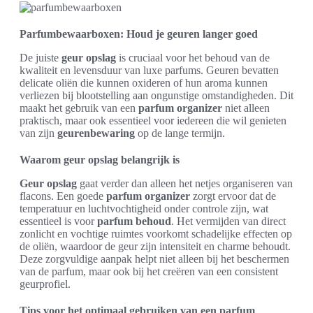
Parfumbewaarboxen: Houd je geuren langer goed
De juiste
geur opslag
is cruciaal voor het behoud van de
kwaliteit en levensduur van luxe parfums. Geuren bevatten
delicate oliën die kunnen oxideren of hun aroma kunnen
verliezen bij blootstelling aan ongunstige omstandigheden. Dit
maakt het gebruik van een
parfum organizer
niet alleen
praktisch, maar ook essentieel voor iedereen die wil genieten
van zijn
geurenbewaring
op de lange termijn.
Waarom geur opslag belangrijk is
Geur opslag
gaat verder dan alleen het netjes organiseren van
flacons. Een goede
parfum organizer
zorgt ervoor dat de
temperatuur en luchtvochtigheid onder controle zijn, wat
essentieel is voor
parfum behoud
. Het vermijden van direct
zonlicht en vochtige ruimtes voorkomt schadelijke effecten op
de oliën, waardoor de geur zijn intensiteit en charme behoudt.
Deze zorgvuldige aanpak helpt niet alleen bij het beschermen
van de parfum, maar ook bij het creëren van een consistent
geurprofiel.
Tips voor het optimaal gebruiken van een parfum