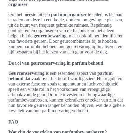
organizer
Om het meeste uit een
parfum organizer
te halen, is het aan
te raden om deze in een koele, donkere omgeving te plaatsen,
uit de buurt van frequent gebruikte ruimtes. Regelmatig
controleren en organiseren van de flacons kan niet alleen
helpen bij de
geurenbewaring
, maar ook bij het identificeren
van favoriete geuren. Door geurcombinaties bij te houden,
kunnen parfumliefhebbers hun geurervaring optimaliseren en
tijd besparen bij het kiezen van een geur voor de dag.
De rol van geurconservering in parfum behoud
Geurconservering
is een essentieel aspect van
parfum
behoud
dat vaak over het hoofd wordt gezien. Het reguleren
van externe factoren zoals temperatuur en luchtvochtigheid
speelt een vitale rol in het voorkomen van vroegtijdige
afbraak van de geur. Door te investeren in hoogwaardige
parfumbewaarboxen, kunnen gebruikers er zeker van zijn dat
hun favoriete geuren langer behouden blijven, wat de algehele
kwaliteit van hun parfumervaring verbetert.
FAQ
Wat zijn de voordelen van parfumbewaarboxen?