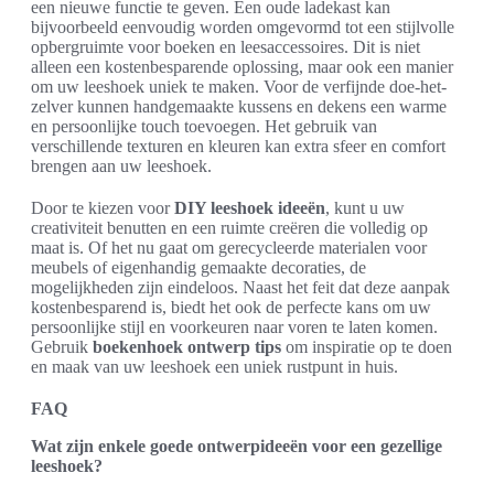
een nieuwe functie te geven. Een oude ladekast kan
bijvoorbeeld eenvoudig worden omgevormd tot een stijlvolle
opbergruimte voor boeken en leesaccessoires. Dit is niet
alleen een kostenbesparende oplossing, maar ook een manier
om uw leeshoek uniek te maken. Voor de verfijnde doe-het-
zelver kunnen handgemaakte kussens en dekens een warme
en persoonlijke touch toevoegen. Het gebruik van
verschillende texturen en kleuren kan extra sfeer en comfort
brengen aan uw leeshoek.
Door te kiezen voor
DIY leeshoek ideeën
, kunt u uw
creativiteit benutten en een ruimte creëren die volledig op
maat is. Of het nu gaat om gerecycleerde materialen voor
meubels of eigenhandig gemaakte decoraties, de
mogelijkheden zijn eindeloos. Naast het feit dat deze aanpak
kostenbesparend is, biedt het ook de perfecte kans om uw
persoonlijke stijl en voorkeuren naar voren te laten komen.
Gebruik
boekenhoek ontwerp tips
om inspiratie op te doen
en maak van uw leeshoek een uniek rustpunt in huis.
FAQ
Wat zijn enkele goede ontwerpideeën voor een gezellige
leeshoek?