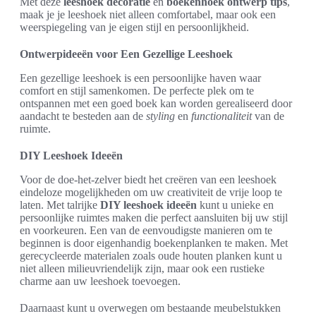
Met deze
leeshoek decoratie
en
boekenhoek ontwerp tips
,
maak je je leeshoek niet alleen comfortabel, maar ook een
weerspiegeling van je eigen stijl en persoonlijkheid.
Ontwerpideeën voor Een Gezellige Leeshoek
Een gezellige leeshoek is een persoonlijke haven waar
comfort en stijl samenkomen. De perfecte plek om te
ontspannen met een goed boek kan worden gerealiseerd door
aandacht te besteden aan de
styling
en
functionaliteit
van de
ruimte.
DIY Leeshoek Ideeën
Voor de doe-het-zelver biedt het creëren van een leeshoek
eindeloze mogelijkheden om uw creativiteit de vrije loop te
laten. Met talrijke
DIY leeshoek ideeën
kunt u unieke en
persoonlijke ruimtes maken die perfect aansluiten bij uw stijl
en voorkeuren. Een van de eenvoudigste manieren om te
beginnen is door eigenhandig boekenplanken te maken. Met
gerecycleerde materialen zoals oude houten planken kunt u
niet alleen milieuvriendelijk zijn, maar ook een rustieke
charme aan uw leeshoek toevoegen.
Daarnaast kunt u overwegen om bestaande meubelstukken