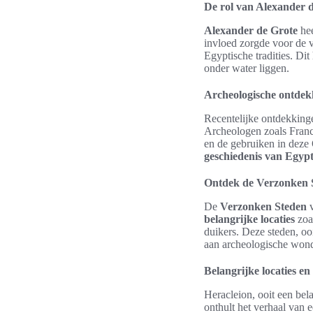
De rol van Alexander 
Alexander de Grote
hee
invloed zorgde voor de v
Egyptische tradities. Di
onder water liggen.
Archeologische ontdek
Recentelijke ontdekking
Archeologen zoals Franc
en de gebruiken in deze
geschiedenis van Egyp
Ontdek de Verzonken 
De
Verzonken Steden
v
belangrijke locaties
zoa
duikers. Deze steden, oo
aan archeologische wond
Belangrijke locaties e
Heracleion, ooit een bel
onthult het verhaal van 