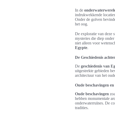
In de
onderwaterwerel
indrukwekkende locaties,
Onder de golven bevinde
het oog.
De exploratie van deze s
mysteries die diep onder
niet alleen voor wetensc
Egypte
.
De Geschiedenis achte
De
geschiedenis van E
uitgestrekte gebieden be
architectuur van het ou
Oude beschavingen en 
Oude beschavingen
zoa
hebben monumentale arch
onderwaterruïnes. De con
tradities.