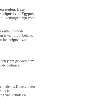
en steden
. Deze
ke
erfgoed van Egypte
.
n nu verborgen zijn voor
r onthult ook de
n is van groot belang,
an het
erfgoed van
den jaren geleden deze
n de cultuur en
chiedenis. Deze volken
n is in de
ing van kennis en