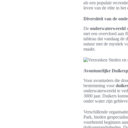
als een populair recreat
leven van de elite in het
Diversiteit van de ond
De
onderwaterwereld
met een overvloed aan fl
tableau dat vandaag de 
natuur met de mystiek va
maakt.
Avontuurlijke Duikexpe
Voor avonturiers die dr
bestemming voor
duikex
onderwaterwereld te ver
3000 jaar. Duikers kunn
onder water zijn gebleve
Verschillende organisat
Park, bieden gespecialis
voorbereid beginnen aan
duikomstandigheden. Dui