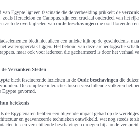
d
van Egypte ligt een fascinatie die de verbeelding prikkelt: de
verzonk
 zoals Heracleion en Canopus, zijn een cruciaal onderdeel van het rij
n zich de overblijfselen van
oude beschavingen
die ooit floreerden e
tadselementen biedt niet alleen een unieke kijk op de geschiedenis, maa
 het wateroppervlak liggen. Het behoud van deze archeologische schatte
happers, maar ook voor iedereen die gecharmeerd is door het verhaal v
r de Verzonken Steden
gypte
biedt fascinerende inzichten in de
Oude beschavingen
die duizen
woonden. De complexe interacties tussen verschillende volkeren hebbe
de Egypte gevormd.
hun betekenis
ls de Egyptenaren hebben een blijvende impact gehad op de wereldges
itectuur en geavanceerde technieken ontwikkeld, wat nog steeds te zie
tacten tussen verschillende beschavingen droegen bij aan de verspreid