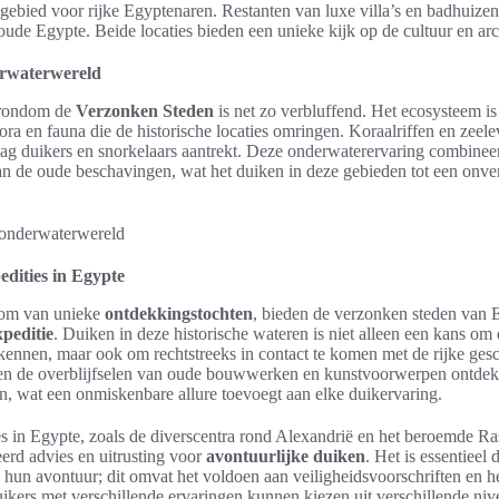
iegebied voor rijke Egyptenaren. Restanten van luxe villa’s en badhuizen
 oude Egypte. Beide locaties bieden een unieke kijk op de cultuur en arch
erwaterwereld
rondom de
Verzonken Steden
is net zo verbluffend. Het ecosysteem is r
ora en fauna die de historische locaties omringen. Koraalriffen en zeel
dag duikers en snorkelaars aantrekt. Deze onderwaterervaring combinee
n de oude beschavingen, wat het duiken in deze gebieden tot een onver
dities in Egypte
oom van unieke
ontdekkingstochten
, bieden de verzonken steden van E
peditie
. Duiken in deze historische wateren is niet alleen een kans om 
kennen, maar ook om rechtstreeks in contact te komen met de rijke ges
en de overblijfselen van oude bouwwerken en kunstvoorwerpen ontdek
n, wat een onmiskenbare allure toevoegt aan elke duikervaring.
ies in Egypte, zoals de diverscentra rond Alexandrië en het beroemde
eerd advies en uitrusting voor
avontuurlijke duiken
. Het is essentieel
 hun avontuur; dit omvat het voldoen aan veiligheidsvoorschriften en 
kers met verschillende ervaringen kunnen kiezen uit verschillende niv