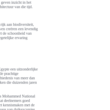
 geven inzicht in het
itectuur van die tijd.
ijk aan biodiversiteit,
even creëren een levendig
rt de schoonheid van
getelijke ervaring
gypte een uitzonderlijke
de prachtige
chiedenis van meer dan
ken die duizenden jaren
 Ras Mohammed National
 dat deelnemers goed
het kennismaken met de
eaus van duikexcursies,