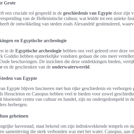
de Grote
ft een cruciale rol gespeeld in de
geschiedenis van Egypte
door zijn v
erspreiding van de Hellenistische cultuur, wat leidde tot een unieke fu
t heeft de ontwikkeling van steden zoals Alexandrië gestimuleerd, waa
kingen en Egyptische archeologie
en in de
Egyptische archeologie
hebben ons veel geleerd over deze ver
k Goddio hebben opmerkelijke vondsten gedaan die ons meer vertellen 
 Oude beschavingen. De inzichten die deze ontdekkingen bieden, verrij
te
en de geschenken van de
onderwaterwereld
.
Steden van Egypte
an Egypte blijven fascineren met hun rijke geschiedenis en verborgen
ls Heracleion en Canopus hebben veel te bieden voor zowel geschiedku
it bloeiende centra van cultuur en handel, zijn nu ondergedompeld in de
ers herbergen.
n hun geheimen
angrijke havenstad, staat bekend om zijn indrukwekkende tempels en st
een samenleving die sterk verbonden was met het water. Canopus, aan d