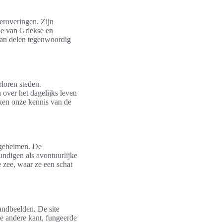
eroveringen. Zijn
sie van Griekse en
rvan delen tegenwoordig
loren steden.
over het dagelijks leven
ken onze kennis van de
 geheimen. De
ndigen als avontuurlijke
 zee, waar ze een schat
andbeelden. De site
e andere kant, fungeerde