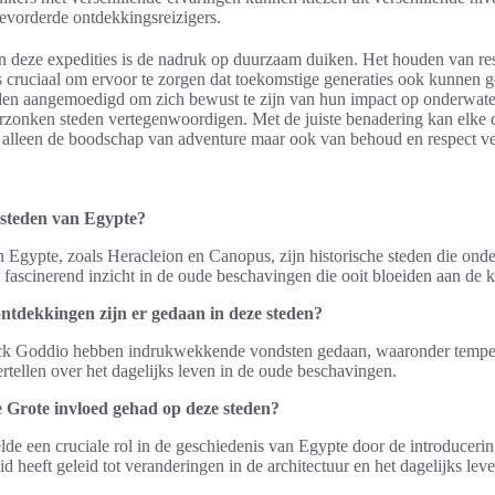
evorderde ontdekkingsreizigers.
n deze expedities is de nadruk op duurzaam duiken. Het houden van res
is cruciaal om ervoor te zorgen dat toekomstige generaties ook kunnen 
en aangemoedigd om zich bewust te zijn van hun impact op onderwat
rzonken steden vertegenwoordigen. Met de juiste benadering kan elke 
t alleen de boodschap van adventure maar ook van behoud en respect ve
 steden van Egypte?
Egypte, zoals Heracleion en Canopus, zijn historische steden die ond
 fascinerend inzicht in de oude beschavingen die ooit bloeiden aan de 
ntdekkingen zijn er gedaan in deze steden?
ck Goddio hebben indrukwekkende vondsten gedaan, waaronder tempel
ertellen over het dagelijks leven in de oude beschavingen.
 Grote invloed gehad op deze steden?
de een cruciale rol in de geschiedenis van Egypte door de introducerin
d heeft geleid tot veranderingen in de architectuur en het dagelijks leve