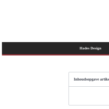
Hades Design
Inhoudsopgave artike