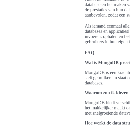
database en het maken va
de prestaties van hun da
aanbevolen, zodat een s
Als iemand eenmaal alles
databases en applicaties
invoeren, ophalen en beh
gebruikers in hun eigen
FAQ
Wat is MongoDB preci
MongoDB is een krachti
stelt gebruikers in staat
databases.
Waarom zou ik kiezen
MongoDB biedt verschille
het makkelijker maakt om
met snelgroeiende datav
Hoe werkt de data st