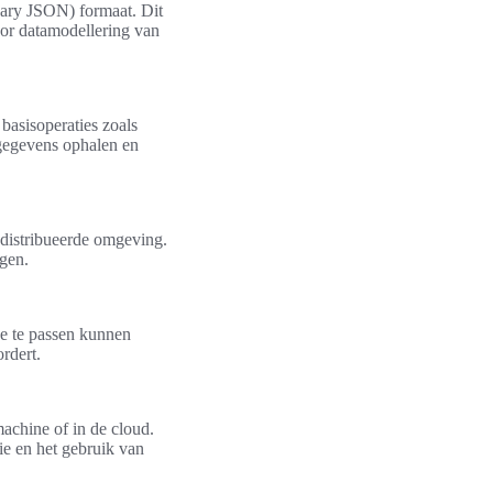
ary JSON) formaat. Dit
oor datamodellering van
basisoperaties zoals
gegevens ophalen en
distribueerde omgeving.
ngen.
oe te passen kunnen
rdert.
achine of in de cloud.
ie en het gebruik van