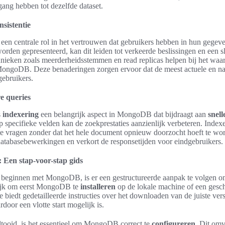
gang hebben tot dezelfde dataset.
sistentie
 een centrale rol in het vertrouwen dat gebruikers hebben in hun gege
orden gepresenteerd, kan dit leiden tot verkeerde beslissingen en een s
hnieken zoals meerderheidsstemmen en read replicas helpen bij het waa
MongoDB. Deze benaderingen zorgen ervoor dat de meest actuele en n
gebruikers.
e queries
s
indexering
een belangrijk aspect in MongoDB dat bijdraagt aan
snell
 specifieke velden kan de zoekprestaties aanzienlijk verbeteren. Inde
te vragen zonder dat het hele document opnieuw doorzocht hoeft te wor
 databasebewerkingen en verkort de responsetijden voor eindgebruikers.
Een stap-voor-stap gids
 beginnen met MongoDB, is er een gestructureerde aanpak te volgen om 
rijk om eerst MongoDB te
installeren
op de lokale machine of een gesc
e biedt gedetailleerde instructies over het downloaden van de juiste ver
rdoor een vlotte start mogelijk is.
voltooid, is het essentieel om MongoDB correct te
configureren
. Dit omv