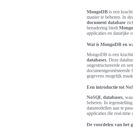
MongoDB
is een krach
manier te beheren. In d
document database
zic
benadering biedt
Mong
applicaties en datarijke
Wat is MongoDB en wa
MongoDB is een krachti
databases
. Deze databa
ongestructureerde en se
documentgeoriënteerde b
gegevens mogelijk maak
Een introductie tot N
NoSQL databases
, waa
beheren. In tegenstelling
datamodellen aan te pas
applicaties die real-tim
De voordelen van het