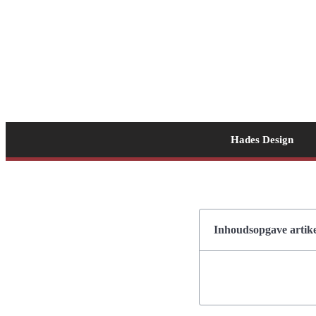
Hades Design
Inhoudsopgave artike