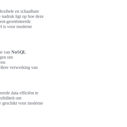
flexibele en schaalbare
 nadruk ligt op hoe deze
ent-georiënteerde
el is voor moderne
rie van
NoSQL
ogen om
een
llere verwerking van
rde data efficiënt te
xibiliteit om
te geschikt voor moderne