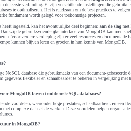
n de eerste verbinding. Er zijn verschillende instellingen die gebruik
tabases te optimaliseren. Het is raadzaam om de best practices te volge
terke fundament wordt gelegd voor toekomstige projecten.
 heeft ingesteld, kan het avontuurlijke deel beginnen:
aan de slag
met 
! Dankzij de gebruiksvriendelijke interface van MongoDB kan men snel 
eren. Voor verdere verdieping zijn er veel resources en documentatie 
 tempo kunnen blijven leren en groeien in hun kennis van MongoDB.
es?
ge NoSQL database die gebruikmaakt van een document-gebaseerde d
 om gegevens flexibeler en schaalbaarder te beheren in vergelijking met tr
 voor MongoDB boven traditionele SQL-databases?
nde voordelen, waaronder hoge prestaties, schaalbaarheid, en een flexi
 met complexe datasets te werken. Deze voordelen helpen organisaties
olumes.
ructuur in MongoDB?