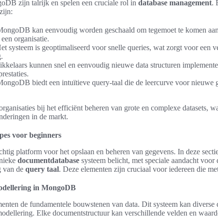
B zijn talrijk en spelen een cruciale rol in
database management
.
zijn:
ongoDB kan eenvoudig worden geschaald om tegemoet te komen aan
een organisatie.
t systeem is geoptimaliseerd voor snelle queries, wat zorgt voor een v
.
kelaars kunnen snel en eenvoudig nieuwe data structuren implementer
restaties.
ongoDB biedt een intuïtieve query-taal die de leercurve voor nieuwe g
rganisaties bij het efficiënt beheren van grote en complexe datasets, w
nderingen in de markt.
es voor beginners
tig platform voor het opslaan en beheren van gegevens. In deze secti
unieke
documentdatabase
systeem belicht, met speciale aandacht voor
g van de
query taal
. Deze elementen zijn cruciaal voor iedereen die 
dellering in MongoDB
ten de fundamentele bouwstenen van data. Dit systeem kan diverse d
atamodellering. Elke documentstructuur kan verschillende velden en waard