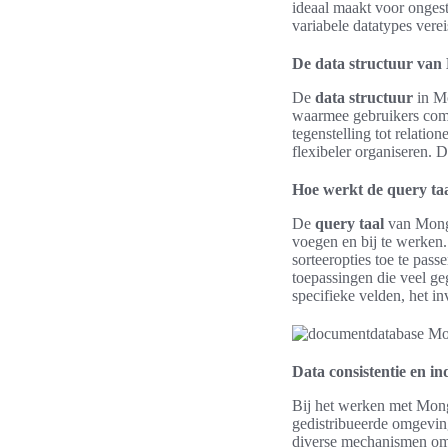
ideaal maakt voor onges
variabele datatypes verei
De data structuur va
De
data structuur
in M
waarmee gebruikers comp
tegenstelling tot relati
flexibeler organiseren. 
Hoe werkt de query t
De
query taal
van Mongo
voegen en bij te werken.
sorteeropties toe te pass
toepassingen die veel g
specifieke velden, het 
Data consistentie en 
Bij het werken met Mon
gedistribueerde omgeving
diverse mechanismen om