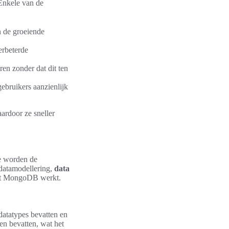
 Enkele van de
 de groeiende
erbeterde
en zonder dat dit ten
ebruikers aanzienlijk
aardoor ze sneller
e worden de
 datamodellering,
data
met MongoDB werkt.
atatypes bevatten en
en bevatten, wat het