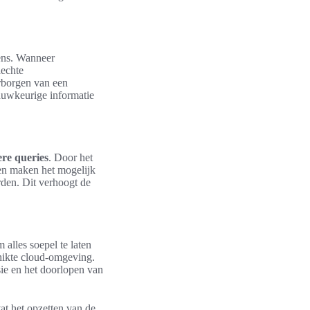
vens. Wanneer
lechte
rborgen van een
auwkeurige informatie
ere queries
. Door het
xen maken het mogelijk
den. Dit verhoogt de
alles soepel te laten
hikte cloud-omgeving.
sie en het doorlopen van
at het opzetten van de