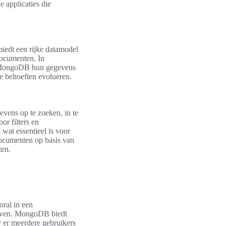
 applicaties die
edt een rijke datamodel
documenten. In
 in MongoDB hun gegevens
de behoeften evolueren.
vens op te zoeken, in te
r filters en
 wat essentieel is voor
documenten op basis van
ten.
oral in een
lijven. MongoDB biedt
 er meerdere gebruikers