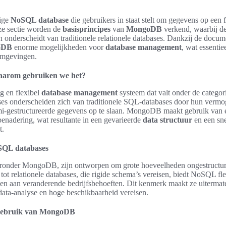
tige
NoSQL database
die gebruikers in staat stelt om gegevens op een 
eze sectie worden de
basisprincipes
van
MongoDB
verkend, waarbij de
h onderscheidt van traditionele relationele databases. Dankzij de docum
oDB
enorme mogelijkheden voor
database management
, wat essentie
 omgevingen.
arom gebruiken we het?
g en flexibel
database management
systeem dat valt onder de catego
ses onderscheiden zich van traditionele SQL-databases door hun verm
mi-gestructureerde gegevens op te slaan. MongoDB maakt gebruik van 
enadering, wat resultante in een gevarieerde
data structuur
en een sne
t.
oSQL databases
ronder MongoDB, zijn ontworpen om grote hoeveelheden ongestructuree
 tot relationele databases, die rigide schema’s vereisen, biedt NoSQL fle
sen aan veranderende bedrijfsbehoeften. Dit kenmerk maakt ze uiterma
e data-analyse en hoge beschikbaarheid vereisen.
 gebruik van MongoDB