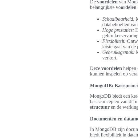
De
voordelen
van MongoD
belangrijkste
voordelen
Schaalbaarheid:
M
databehoeften van 
Hoge prestaties:
He
gebruikerservaring
Flexibiliteit:
Ontwik
koste gaat van de p
Gebruiksgemak:
M
verkort.
Deze
voordelen
helpen o
kunnen inspelen op vera
MongoDB: Basisprincip
MongoDB biedt een krach
basisconcepten van dit 
structuur
en de werkin
Documenten en datamo
In MongoDB zijn documen
biedt flexibiliteit in d