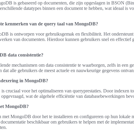
ngoDB is gebaseerd op documenten, die zijn opgeslagen in BSON (Bin
erschillende datatypes binnen een document te hebben, wat ideaal is v
kste kenmerken van de query taal van MongoDB?
DB is ontworpen voor gebruiksgemak en flexibiliteit. Het ondersteunt 
werken van documenten. Hierdoor kunnen gebruikers snel en effectief 
B data consistentie?
ende mechanismen om data consistentie te waarborgen, zelfs in een ge
en dat alle gebruikers de meest actuele en nauwkeurige gegevens ontva
 indexering in MongoDB?
s cruciaal voor het optimaliseren van queryprestaties. Door indexen t
 opgevraagd, wat de algehele efficiëntie van databasebewerkingen bevo
 met MongoDB?
n met MongoDB door het te installeren en configureren op hun lokale m
n documentatie beschikbaar om gebruikers te helpen met de implementat
ten.