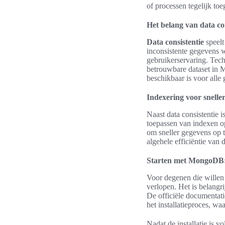
of processen tegelijk toe
Het belang van data con
Data consistentie
speelt
inconsistente gegevens w
gebruikerservaring. Tec
betrouwbare dataset in 
beschikbaar is voor alle 
Indexering voor sneller
Naast data consistentie i
toepassen van indexen op
om sneller gegevens op 
algehele efficiëntie van
Starten met MongoDB: 
Voor degenen die willen
verlopen. Het is belang
De officiële documentati
het installatieproces, waa
Nadat de installatie is 