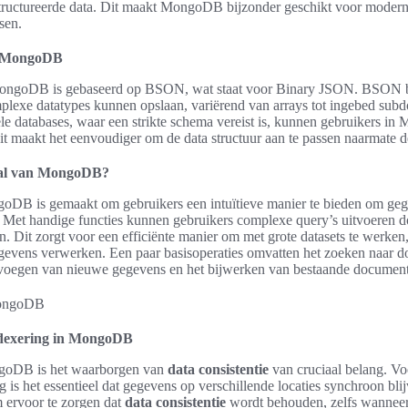
tructureerde data. Dit maakt MongoDB bijzonder geschikt voor moderne
sen.
n MongoDB
ongoDB is gebaseerd op BSON, wat staat voor Binary JSON. BSON bi
lexe datatypes kunnen opslaan, variërend van arrays tot ingebed sub
onele databases, waar een strikte schema vereist is, kunnen gebruikers
Dit maakt het eenvoudiger om de data structuur aan te passen naarmate 
aal van MongoDB?
DB is gemaakt om gebruikers een intuïtieve manier te bieden om gege
 Met handige functies kunnen gebruikers complexe query’s uitvoeren doo
en. Dit zorgt voor een efficiënte manier om met grote datasets te werken,
egevens verwerken. Een paar basisoperaties omvatten het zoeken naar 
invoegen van nieuwe gegevens en het bijwerken van bestaande documen
indexering in MongoDB
goDB is het waarborgen van
data consistentie
van cruciaal belang. Vo
 is het essentieel dat gegevens op verschillende locaties synchroon b
 ervoor te zorgen dat
data consistentie
wordt behouden, zelfs wanneer