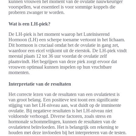
kunnen vrouwen het moment van de ovulatie nauwkeuriger
voorspellen, wat essentieel is voor sommige koppels die
proberen zwanger te worden.
Wat is een LH-piek?
De LH-piek is het moment waarop het Luteïniserend
Hormoon (LH) een scherpe toename vertoont in het lichaam.
Dit hormoon is cruciaal omdat het de ovulatie in gang zet,
waardoor een eicel vrijkomt uit de eierstok. De LH-piek vindt
meestal plaats 12 tot 36 uur voordat de ovulatie zelf
plaatsvindt. Het begrijpen van deze piek zorgt ervoor dat
vrouwen optimaal kunnen inspelen op hun vruchtbare
momenten.
Interpretatie van de resultaten
Het correcte lezen van de resultaten van een ovulatietest is
van groot belang. Een positieve test toont een significante
stijging van het LH-niveau aan, wat duidt op de imminente
ovulatie. Bij negatieve resultaten is het LH-niveau niet
voldoende verhoogd. Diverse factoren, zoals stress en
hormonale schommelingen, kunnen de resultaten van de
ovulatietest beïnvloeden. Het is belangrijk om rekening te
houden met deze invloeden bij het interpreteren van de testen.