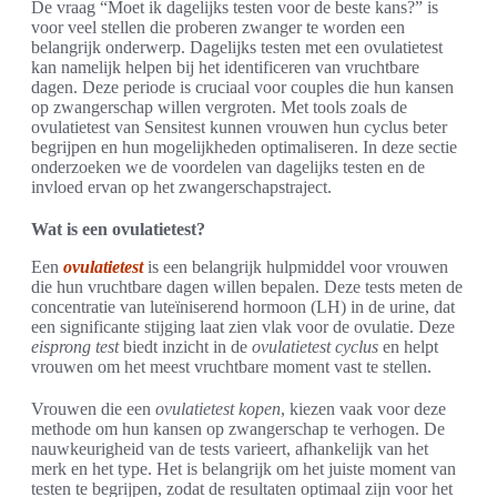
De vraag “Moet ik dagelijks testen voor de beste kans?” is
voor veel stellen die proberen zwanger te worden een
belangrijk onderwerp. Dagelijks testen met een ovulatietest
kan namelijk helpen bij het identificeren van vruchtbare
dagen. Deze periode is cruciaal voor couples die hun kansen
op zwangerschap willen vergroten. Met tools zoals de
ovulatietest van Sensitest kunnen vrouwen hun cyclus beter
begrijpen en hun mogelijkheden optimaliseren. In deze sectie
onderzoeken we de voordelen van dagelijks testen en de
invloed ervan op het zwangerschapstraject.
Wat is een ovulatietest?
Een
ovulatietest
is een belangrijk hulpmiddel voor vrouwen
die hun vruchtbare dagen willen bepalen. Deze tests meten de
concentratie van luteïniserend hormoon (LH) in de urine, dat
een significante stijging laat zien vlak voor de ovulatie. Deze
eisprong test
biedt inzicht in de
ovulatietest cyclus
en helpt
vrouwen om het meest vruchtbare moment vast te stellen.
Vrouwen die een
ovulatietest kopen
, kiezen vaak voor deze
methode om hun kansen op zwangerschap te verhogen. De
nauwkeurigheid van de tests varieert, afhankelijk van het
merk en het type. Het is belangrijk om het juiste moment van
testen te begrijpen, zodat de resultaten optimaal zijn voor het