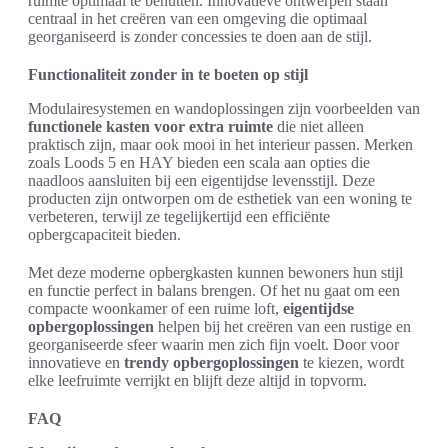
ruimte optimaal te benutten. Innovatieve ontwerpen staan
centraal in het creëren van een omgeving die optimaal
georganiseerd is zonder concessies te doen aan de stijl.
Functionaliteit zonder in te boeten op stijl
Modulairesystemen en wandoplossingen zijn voorbeelden van
functionele kasten voor extra ruimte
die niet alleen
praktisch zijn, maar ook mooi in het interieur passen. Merken
zoals Loods 5 en HAY bieden een scala aan opties die
naadloos aansluiten bij een eigentijdse levensstijl. Deze
producten zijn ontworpen om de esthetiek van een woning te
verbeteren, terwijl ze tegelijkertijd een efficiënte
opbergcapaciteit bieden.
Met deze moderne opbergkasten kunnen bewoners hun stijl
en functie perfect in balans brengen. Of het nu gaat om een
compacte woonkamer of een ruime loft,
eigentijdse
opbergoplossingen
helpen bij het creëren van een rustige en
georganiseerde sfeer waarin men zich fijn voelt. Door voor
innovatieve en
trendy opbergoplossingen
te kiezen, wordt
elke leefruimte verrijkt en blijft deze altijd in topvorm.
FAQ