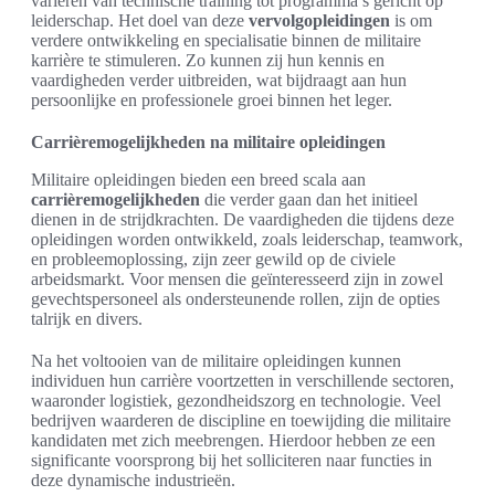
variëren van technische training tot programma’s gericht op
leiderschap. Het doel van deze
vervolgopleidingen
is om
verdere ontwikkeling en specialisatie binnen de militaire
karrière te stimuleren. Zo kunnen zij hun kennis en
vaardigheden verder uitbreiden, wat bijdraagt aan hun
persoonlijke en professionele groei binnen het leger.
Carrièremogelijkheden na militaire opleidingen
Militaire opleidingen bieden een breed scala aan
carrièremogelijkheden
die verder gaan dan het initieel
dienen in de strijdkrachten. De vaardigheden die tijdens deze
opleidingen worden ontwikkeld, zoals leiderschap, teamwork,
en probleemoplossing, zijn zeer gewild op de civiele
arbeidsmarkt. Voor mensen die geïnteresseerd zijn in zowel
gevechtspersoneel als ondersteunende rollen, zijn de opties
talrijk en divers.
Na het voltooien van de militaire opleidingen kunnen
individuen hun carrière voortzetten in verschillende sectoren,
waaronder logistiek, gezondheidszorg en technologie. Veel
bedrijven waarderen de discipline en toewijding die militaire
kandidaten met zich meebrengen. Hierdoor hebben ze een
significante voorsprong bij het solliciteren naar functies in
deze dynamische industrieën.