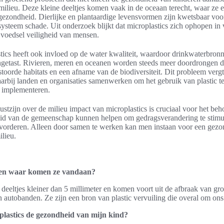
milieu. Deze kleine deeltjes komen vaak in de oceaan terecht, waar ze e
ezondheid. Dierlijke en plantaardige levensvormen zijn kwetsbaar voor
cosysteem schade. Uit onderzoek blijkt dat microplastics zich ophopen in
 voedsel veiligheid van mensen.
ics heeft ook invloed op de water kwaliteit, waardoor drinkwaterbronn
etast. Rivieren, meren en oceanen worden steeds meer doordrongen d
erstoorde habitats en een afname van de biodiversiteit. Dit probleem ver
arbij landen en organisaties samenwerken om het gebruik van plastic t
e implementeren.
tzijn over de milieu impact van microplastics is cruciaal voor het beh
id van de gemeenschap kunnen helpen om gedragsverandering te stimu
bevorderen. Alleen door samen te werken kan men instaan voor een gez
ilieu.
s en waar komen ze vandaan?
c deeltjes kleiner dan 5 millimeter en komen voort uit de afbraak van grot
an autobanden. Ze zijn een bron van plastic vervuiling die overal om on
plastics de gezondheid van mijn kind?