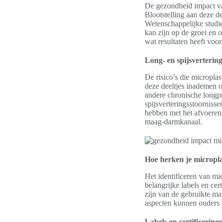
De gezondheid impact va
Blootstelling aan deze d
Wetenschappelijke studi
kan zijn op de groei en
wat resultaten heeft voo
Long- en spijsvertering
De risico’s die micropla
deze deeltjes inademen 
andere chronische longp
spijsverteringsstoorniss
hebben met het afvoeren 
maag-darmkanaal.
Hoe herken je micropla
Het identificeren van mi
belangrijke labels en ce
zijn van de gebruikte ma
aspecten kunnen ouders 
Labels en certificering