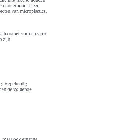
 en onderhoud. Deze
ecten van microplastics.
 alternatief vormen voor
n zijn:
ng. Regelmatig
nen de volgende
, maar ook ernstige