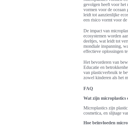
gevolgen heeft voor het 
vormen voor de oceaan g
leidt tot aanzienlijke e
een risico vormt voor de
De impact van microplast
ecosystemen worden aang
deeltjes, wat leidt tot v
mondiale inspanning, wa
effectieve oplossingen t
Het bevorderen van bewus
Educatie en betrokkenhe
van plasticverbruik te 
zowel kinderen als het m
FAQ
Wat zijn microplastic
Microplastics zijn plasti
cosmetica, en slijtage v
Hoe beïnvloeden micro