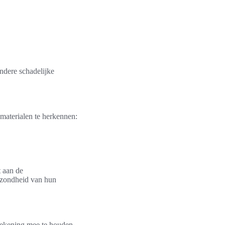
ndere schadelijke
 materialen te herkennen:
t aan de
gezondheid van hun
 rekening mee te houden.