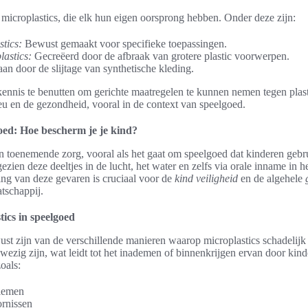
 microplastics, die elk hun eigen oorsprong hebben. Onder deze zijn:
tics:
Bewust gemaakt voor specifieke toepassingen.
lastics:
Gecreëerd door de afbraak van grotere plastic voorwerpen.
an door de slijtage van synthetische kleding.
kennis te benutten om gerichte maatregelen te kunnen nemen tegen plast
eu en de gezondheid, vooral in de context van speelgoed.
goed: Hoe bescherm je je kind?
n toenemende zorg, vooral als het gaat om speelgoed dat kinderen geb
gezien deze deeltjes in de lucht, het water en zelfs via orale inname in 
g van deze gevaren is cruciaal voor de
kind veiligheid
en de algehele
tschappij.
ics in speelgoed
t zijn van de verschillende manieren waarop microplastics schadelijk 
ezig zijn, wat leidt tot het inademen of binnenkrijgen ervan door kinde
oals:
lemen
ornissen