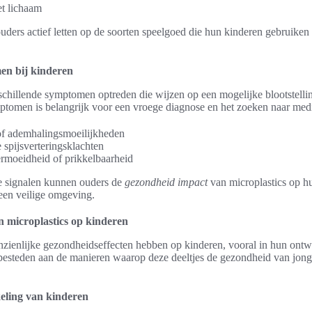
et lichaam
ouders actief letten op de soorten speelgoed die hun kinderen gebruiken
n bij kinderen
chillende symptomen optreden die wijzen op een mogelijke blootstellin
tomen is belangrijk voor een vroege diagnose en het zoeken naar medi
of ademhalingsmoeilijkheden
 spijsverteringsklachten
rmoeidheid of prikkelbaarheid
ze signalen kunnen ouders de
gezondheid impact
van microplastics op h
een veilige omgeving.
 microplastics op kinderen
zienlijke gezondheidseffecten hebben op kinderen, vooral in hun ontwi
 besteden aan de manieren waarop deze deeltjes de gezondheid van jon
eling van kinderen