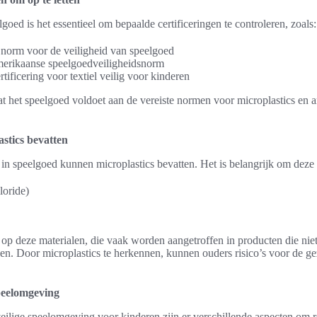
oed is het essentieel om bepaalde certificeringen te controleren, zoals:
norm voor de veiligheid van speelgoed
ikaanse speelgoedveiligheidsnorm
icering voor textiel veilig voor kinderen
t het speelgoed voldoet aan de vereiste normen voor microplastics en a
astics bevatten
 in speelgoed kunnen microplastics bevatten. Het is belangrijk om deze
loride)
 op deze materialen, die vaak worden aangetroffen in producten die nie
en. Door microplastics te herkennen, kunnen ouders risico’s voor de 
speelomgeving
veilige speelomgeving voor kinderen zijn er verschillende aspecten om