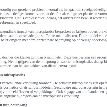
woordig een groeiend probleem, vooral als het gaat om speelgoedveilig
 plastic deeltjes komen voort uit de afbraak van groter plastic en vorme
kinderen. Het is van essentieel belang dat ouders zich bewust worden 
meebrengen in speelgoed.
 gezondheid impact van microplastics besproken en krijgen ouders prakt
nderen aan deze schadelijke stoffen te minimaliseren. Door middel van 
eter omgaan met deze onzichtbare bedreiging op de veilige speelomg
?
ic deeltjes die kleiner zijn dan 5 millimeter. Deze deeltjes zijn een groe
iling. Het begrijpen van de oorsprong en soorten microplastics draagt bi
 daarmee, aan het aanpakken van dit milieuvraagstuk.
an microplastics
it verschillende vervuiling bronnen. De primaire microplastics zijn opze
ls cosmetica of als schuurmiddelen. Secundaire microplastics zijn het re
, bijvoorbeeld flessen of verpakkingen. Ook slijtage van autobanden en s
belangrijke bijdragers aan de microplastics vervuiling.
 en hun oorsprong