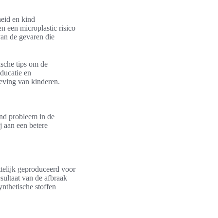
heid en kind
n een microplastic risico
van de gevaren die
ische tips om de
educatie en
eving van kinderen.
iend probleem in de
j aan een betere
ttelijk geproduceerd voor
sultaat van de afbraak
ynthetische stoffen