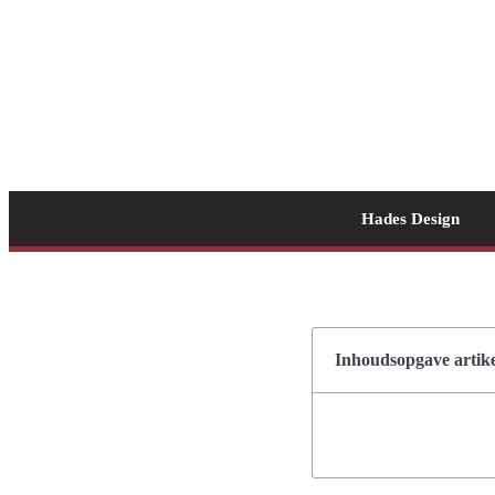
Hades Design
Inhoudsopgave artike