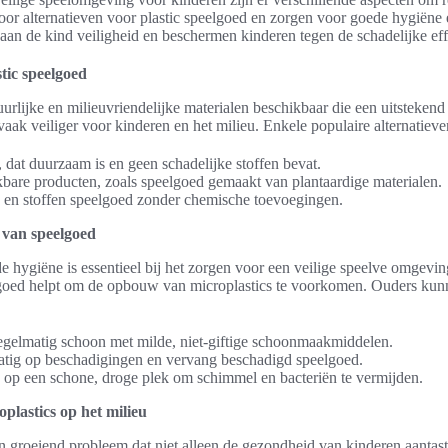
or alternatieven voor plastic speelgoed en zorgen voor goede hygiëne
aan de kind veiligheid en beschermen kinderen tegen de schadelijke eff
tic speelgoed
uurlijke en milieuvriendelijke materialen beschikbaar die een uitstekend
 vaak veiliger voor kinderen en het milieu. Enkele populaire alternatieve
dat duurzaam is en geen schadelijke stoffen bevat.
kbare producten, zoals speelgoed gemaakt van plantaardige materialen.
 en stoffen speelgoed zonder chemische toevoegingen.
van speelgoed
 hygiëne is essentieel bij het zorgen voor een veilige speelve omgevi
oed helpt om de opbouw van microplastics te voorkomen. Ouders kun
gelmatig schoon met milde, niet-giftige schoonmaakmiddelen.
atig op beschadigingen en vervang beschadigd speelgoed.
op een schone, droge plek om schimmel en bacteriën te vermijden.
plastics op het milieu
 groeiend probleem dat niet alleen de gezondheid van kinderen aantast