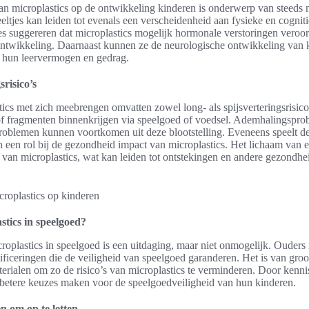
n microplastics op de ontwikkeling kinderen is onderwerp van steeds
eeltjes kan leiden tot evenals een verscheidenheid aan fysieke en cogni
es suggereren dat microplastics mogelijk hormonale verstoringen veroo
 ontwikkeling. Daarnaast kunnen ze de neurologische ontwikkeling van 
r hun leervermogen en gedrag.
srisico’s
stics met zich meebrengen omvatten zowel long- als spijsverteringsrisi
of fragmenten binnenkrijgen via speelgoed of voedsel. Ademhalingspro
roblemen kunnen voortkomen uit deze blootstelling. Eveneens speelt d
en een rol bij de gezondheid impact van microplastics. Het lichaam van 
van microplastics, wat kan leiden tot ontstekingen en andere gezondhe
stics in speelgoed?
croplastics in speelgoed is een uitdaging, maar niet onmogelijk. Ouders
rtificeringen die de veiligheid van speelgoed garanderen. Het is van gro
terialen om zo de risico’s van microplastics te verminderen. Door kenn
betere keuzes maken voor de speelgoedveiligheid van hun kinderen.
en om op te letten