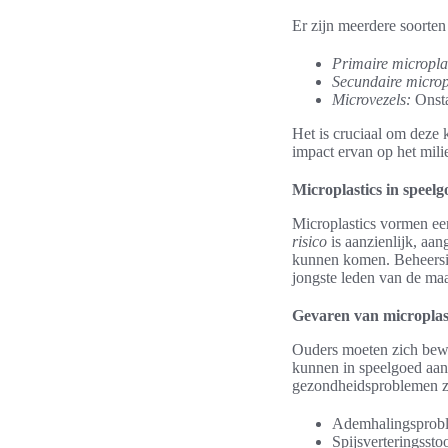
Er zijn meerdere soorten
Primaire microplas
Secundaire microp
Microvezels:
Onsta
Het is cruciaal om deze 
impact ervan op het mili
Microplastics in speel
Microplastics vormen ee
risico
is aanzienlijk, aan
kunnen komen. Beheersin
jongste leden van de maa
Gevaren van microplast
Ouders moeten zich bewus
kunnen in speelgoed aanw
gezondheidsproblemen z
Ademhalingsprob
Spijsverteringssto