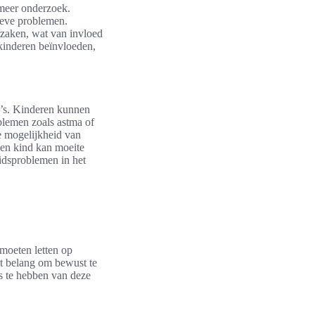
 meer onderzoek.
tieve problemen.
rzaken, wat van invloed
kinderen beïnvloeden,
co’s. Kinderen kunnen
blemen zoals astma of
e mogelijkheid van
een kind kan moeite
idsproblemen in het
 moeten letten op
ot belang om bewust te
is te hebben van deze