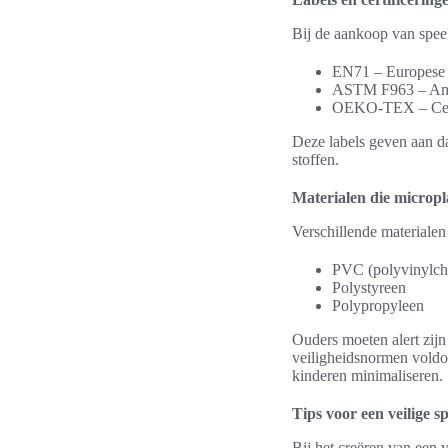
Bij de aankoop van speelg
EN71 – Europese 
ASTM F963 – Amer
OEKO-TEX – Certif
Deze labels geven aan da
stoffen.
Materialen die micropl
Verschillende materialen
PVC (polyvinylch
Polystyreen
Polypropyleen
Ouders moeten alert zijn
veiligheidsnormen voldo
kinderen minimaliseren.
Tips voor een veilige 
Bij het creëren van een 