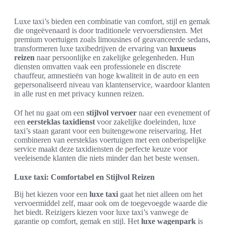
Luxe taxi’s bieden een combinatie van comfort, stijl en gemak
die ongeëvenaard is door traditionele vervoersdiensten. Met
premium voertuigen zoals limousines of geavanceerde sedans,
transformeren luxe taxibedrijven de ervaring van
luxueus
reizen
naar persoonlijke en zakelijke gelegenheden. Hun
diensten omvatten vaak een professionele en discrete
chauffeur, amnestieën van hoge kwaliteit in de auto en een
gepersonaliseerd niveau van klantenservice, waardoor klanten
in alle rust en met privacy kunnen reizen.
Of het nu gaat om een
stijlvol vervoer
naar een evenement of
een
eersteklas taxidienst
voor zakelijke doeleinden, luxe
taxi’s staan garant voor een buitengewone reiservaring. Het
combineren van eersteklas voertuigen met een onberispelijke
service maakt deze taxidiensten de perfecte keuze voor
veeleisende klanten die niets minder dan het beste wensen.
Luxe taxi: Comfortabel en Stijlvol Reizen
Bij het kiezen voor een
luxe taxi
gaat het niet alleen om het
vervoermiddel zelf, maar ook om de toegevoegde waarde die
het biedt. Reizigers kiezen voor luxe taxi’s vanwege de
garantie op comfort, gemak en stijl. Het
luxe wagenpark
is