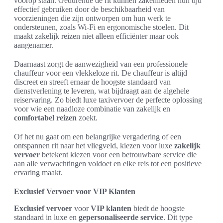
voorop staan. Gedurende de rit kunnen zakenlieden hun tijd
effectief gebruiken door de beschikbaarheid van
voorzieningen die zijn ontworpen om hun werk te
ondersteunen, zoals Wi-Fi en ergonomische stoelen. Dit
maakt zakelijk reizen niet alleen efficiënter maar ook
aangenamer.
Daarnaast zorgt de aanwezigheid van een professionele
chauffeur voor een vlekkeloze rit. De chauffeur is altijd
discreet en streeft ernaar de hoogste standaard van
dienstverlening te leveren, wat bijdraagt aan de algehele
reiservaring. Zo biedt luxe taxivervoer de perfecte oplossing
voor wie een naadloze combinatie van zakelijk en
comfortabel reizen
zoekt.
Of het nu gaat om een belangrijke vergadering of een
ontspannen rit naar het vliegveld, kiezen voor luxe
zakelijk
vervoer
betekent kiezen voor een betrouwbare service die
aan alle verwachtingen voldoet en elke reis tot een positieve
ervaring maakt.
Exclusief Vervoer voor VIP Klanten
Exclusief vervoer
voor
VIP klanten
biedt de hoogste
standaard in luxe en
gepersonaliseerde service
. Dit type