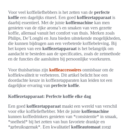
Voor veel koffieliefhebbers is het zetten van de
perfecte
koffie
een dagelijks ritueel. Een goed
koffiezetapparaat
is
daarbij essentieel. Met de juiste
koffiemachine
kan men
genieten van de rijke aroma’s en smaken van vers gezette
koffie, allemaal vanuit het comfort van thuis. Merken zoals
Philips, De’Longhi en Jura bieden uitstekende mogelijkheden,
die kunnen bijdragen aan een verbeterde koffiebeleving. Bij
het kopen van een
koffiezetapparaat
is het belangrijk om
aandacht te besteden aan de specificaties, zoals de zetmethode
en de functies die aansluiten bij persoonlijke voorkeuren.
Voor thuisbaristas zijn
koffieaccessoires
onmisbaar om de
koffiekwaliteit te verbeteren. Dit artikel belicht hoe een
doordachte keuze in koffiezetapparaten kan leiden tot een
dagelijkse ervaring van
perfecte koffie
.
Koffiezetapparaat: Perfecte koffie elke dag
Een goed
koffiezetapparaat
maakt een wereld van verschil
voor elke koffieliefhebber. Met de juiste
koffiemachine
kunnen koffiedrinkers genieten van *consistentie* in smaak,
*snelheid* bij het zetten van hun favoriete drankje en
*gebruiksgemak*. Een kwalitatief
koffieautomaat
zorgt