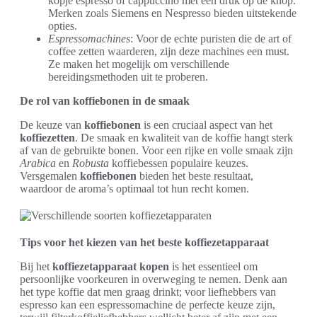
kopje espresso of cappuccino met één druk op de knop.
Merken zoals Siemens en Nespresso bieden uitstekende
opties.
Espressomachines
: Voor de echte puristen die de art of
coffee zetten waarderen, zijn deze machines een must.
Ze maken het mogelijk om verschillende
bereidingsmethoden uit te proberen.
De rol van koffiebonen in de smaak
De keuze van
koffiebonen
is een cruciaal aspect van het
koffiezetten
. De smaak en kwaliteit van de koffie hangt sterk
af van de gebruikte bonen. Voor een rijke en volle smaak zijn
Arabica
en
Robusta
koffiebessen populaire keuzes.
Versgemalen
koffiebonen
bieden het beste resultaat,
waardoor de aroma’s optimaal tot hun recht komen.
Tips voor het kiezen van het beste koffiezetapparaat
Bij het
koffiezetapparaat kopen
is het essentieel om
persoonlijke voorkeuren in overweging te nemen. Denk aan
het type koffie dat men graag drinkt; voor liefhebbers van
espresso kan een espressomachine de perfecte keuze zijn,