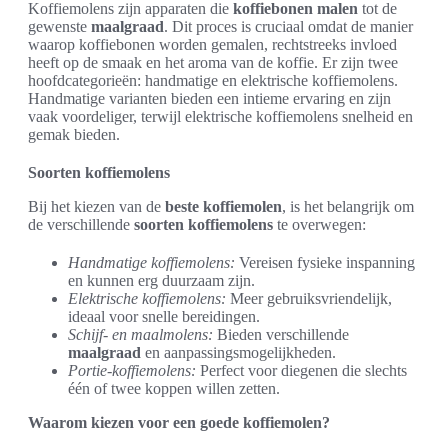
Koffiemolens zijn apparaten die
koffiebonen malen
tot de
gewenste
maalgraad
. Dit proces is cruciaal omdat de manier
waarop koffiebonen worden gemalen, rechtstreeks invloed
heeft op de smaak en het aroma van de koffie. Er zijn twee
hoofdcategorieën: handmatige en elektrische koffiemolens.
Handmatige varianten bieden een intieme ervaring en zijn
vaak voordeliger, terwijl elektrische koffiemolens snelheid en
gemak bieden.
Soorten koffiemolens
Bij het kiezen van de
beste koffiemolen
, is het belangrijk om
de verschillende
soorten koffiemolens
te overwegen:
Handmatige koffiemolens:
Vereisen fysieke inspanning
en kunnen erg duurzaam zijn.
Elektrische koffiemolens:
Meer gebruiksvriendelijk,
ideaal voor snelle bereidingen.
Schijf- en maalmolens:
Bieden verschillende
maalgraad
en aanpassingsmogelijkheden.
Portie-koffiemolens:
Perfect voor diegenen die slechts
één of twee koppen willen zetten.
Waarom kiezen voor een goede koffiemolen?