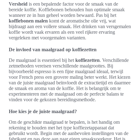
Versheid
is een bepalende factor voor de smaak van de
bereide koffie. Koffiebonen behouden hun optimale smaak
wanneer ze in hun geheel worden bewaard. Pas bij het
koffiebonen malen
komt de aromatische olie vrij, wat
bijdraagt aan een vollere smaak. Het drinken van versgemalen
koffie wordt vaak ervaren als een veel rijkere ervaring
vergeleken met voorgemalen varianten.
De invloed van maalgraad op koffiezetten
De maalgraad is essentieel bij het
koffiezetten
. Verschillende
zetmethoden vereisen verschillende maalgroottes. Bij
bijvoorbeeld espresso is een fijne maalgraad ideaal, terwijl
voor French press een grovere maling beter werkt. Het kiezen
van de juiste maalgraad beïnvloedt de extractietijd en daarmee
de smaak en aroma van de koffie. Het is belangrijk om te
experimenteren met de maalgraad om de perfecte balans te
vinden voor de gekozen bereidingsmethode.
Hoe kies je de juiste maalgraad?
Om de geschikte maalgraad te bepalen, is het handig om
rekening te houden met het type koffiezetapparaat dat
gebruikt wordt. Begin met de aanbevolen instellingen van de
fabrikant en pas deze aan naar eigen smaakvoorkeur. Het is