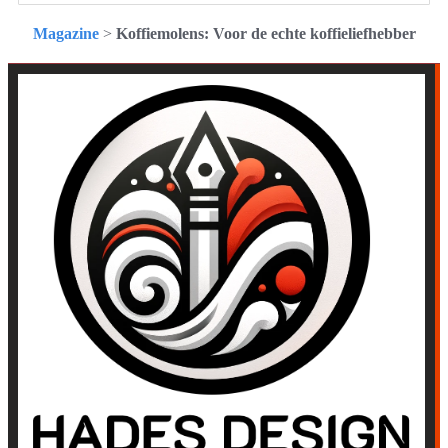
Magazine
>
Koffiemolens: Voor de echte koffieliefhebber