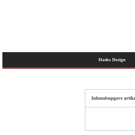
Hades Design
Inhoudsopgave artike