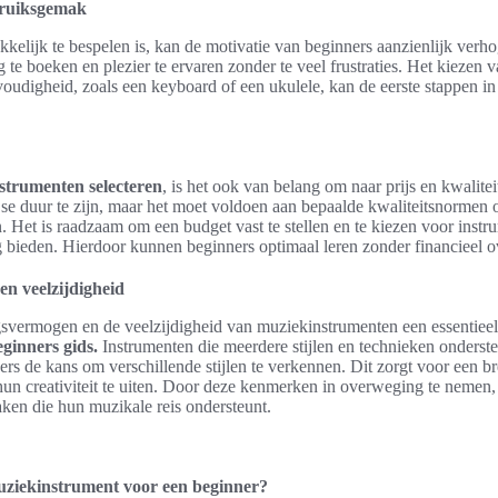
bruiksgemak
kelijk te bespelen is, kan de motivatie van beginners aanzienlijk verhog
 te boeken en plezier te ervaren zonder te veel frustraties. Het kiezen 
oudigheid, zoals een keyboard of een ukulele, kan de eerste stappen i
strumenten selecteren
, is het ook van belang om naar prijs en kwalitei
r se duur te zijn, maar het moet voldoen aan bepaalde kwaliteitsnormen
n. Het is raadzaam om een budget vast te stellen en te kiezen voor inst
g bieden. Hierdoor kunnen beginners optimaal leren zonder financieel 
n veelzijdigheid
ngsvermogen en de veelzijdigheid van muziekinstrumenten een essentieel
ginners gids.
Instrumenten die meerdere stijlen en technieken onderste
rs de kans om verschillende stijlen te verkennen. Dit zorgt voor een b
un creativiteit te uiten. Door deze kenmerken in overweging te nemen
n die hun muzikale reis ondersteunt.
muziekinstrument voor een beginner?