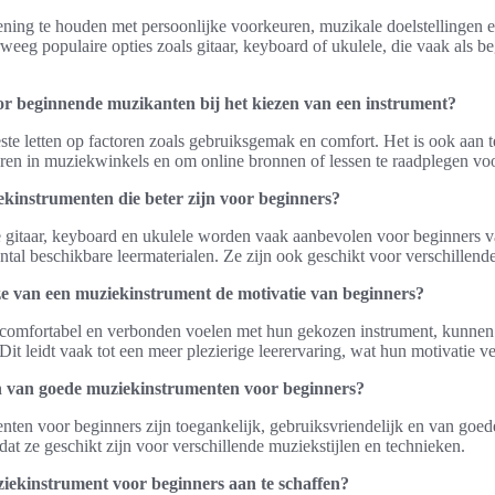
ening te houden met persoonlijke voorkeuren, muzikale doelstellingen 
weeg populaire opties zoals gitaar, keyboard of ukulele, die vaak als be
oor beginnende muzikanten bij het kiezen van een instrument?
te letten op factoren zoals gebruiksgemak en comfort. Het is ook aan 
eren in muziekwinkels en om online bronnen of lessen te raadplegen voo
iekinstrumenten die beter zijn voor beginners?
de gitaar, keyboard en ukulele worden vaak aanbevolen voor beginners
tal beschikbare leermaterialen. Ze zijn ook geschikt voor verschillende
ze van een muziekinstrument de motivatie van beginners?
comfortabel en verbonden voelen met hun gekozen instrument, kunnen
Dit leidt vaak tot een meer plezierige leerervaring, wat hun motivatie v
 van goede muziekinstrumenten voor beginners?
ten voor beginners zijn toegankelijk, gebruiksvriendelijk en van goed
odat ze geschikt zijn voor verschillende muziekstijlen en technieken.
iekinstrument voor beginners aan te schaffen?