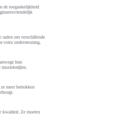
en de toegankelijkheid
ginnersvriendelijk
te raden om verschillende
r extra ondersteuning.
 vanwege hun
 muziekstijlen.
 ze meer betrokken
erhoogt.
e kwaliteit. Ze moeten