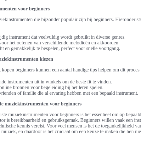
umenten voor beginners
ziekinstrumenten die bijzonder populair zijn bij beginners. Hieronder s
jdig instrument dat veelvuldig wordt gebruikt in diverse genres.
voor het oefenen van verschillende melodieën en akkoorden.
cht en gemakkelijk te bespelen, perfect voor snelle voortgang.
uziekinstrumenten kiezen
 kopen beginners kunnen een aantal handige tips helpen om dit proces
nde instrumenten uit in winkels om de beste fit te vinden.
nline bronnen voor begeleiding bij het leren spelen.
rienden of familie die al ervaring hebben met een bepaald instrument.
e muziekinstrumenten voor beginners
uiste muziekinstrumenten voor beginners is het essentieel om op bepaald
ctor is bereikbaarheid en gebruiksgemak. Beginners willen vaak een ins
technische kennis vereist. Voor veel mensen is het de toegankelijkheid v
 muziek, en daardoor is het cruciaal om een keuze te maken die hen nie