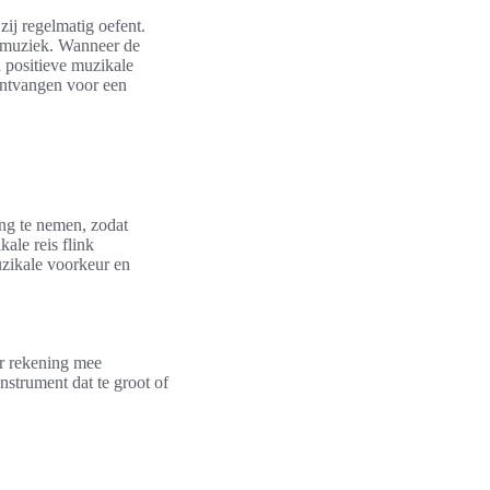
zij regelmatig oefent.
r muziek. Wanneer de
n positieve muzikale
ntvangen voor een
ing te nemen, zodat
le reis flink
uzikale voorkeur en
ar rekening mee
nstrument dat te groot of