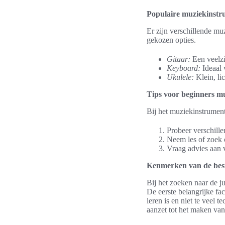
Populaire muziekinstr
Er zijn verschillende mu
gekozen opties.
Gitaar:
Een veelzi
Keyboard:
Ideaal 
Ukulele:
Klein, li
Tips voor beginners m
Bij het muziekinstrument
Probeer verschille
Neem les of zoek o
Vraag advies aan v
Kenmerken van de best
Bij het zoeken naar de j
De eerste belangrijke fa
leren is en niet te veel 
aanzet tot het maken van