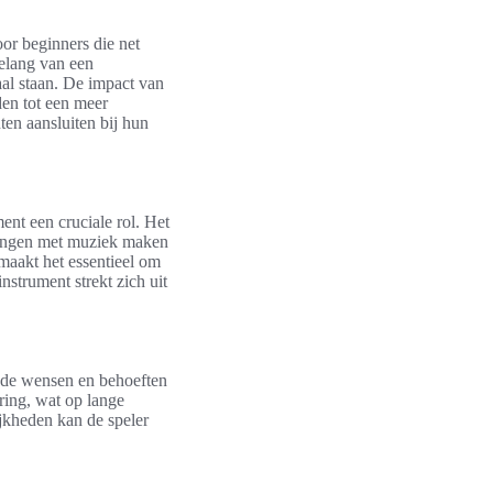
oor beginners die net
elang van een
al staan. De impact van
den tot een meer
ten aansluiten bij hun
nt een cruciale rol. Het
aringen met muziek maken
maakt het essentieel om
strument strekt zich uit
j de wensen en behoeften
ring, wat op lange
ijkheden kan de speler