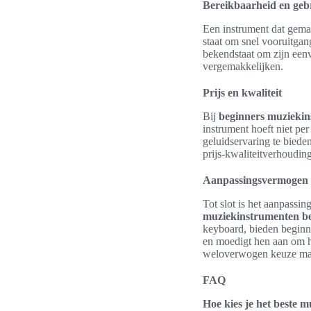
Bereikbaarheid en ge
Een instrument dat gemak
staat om snel vooruitgang
bekendstaat om zijn eenv
vergemakkelijken.
Prijs en kwaliteit
Bij
beginners muziekin
instrument hoeft niet pe
geluidservaring te biede
prijs-kwaliteitverhoudin
Aanpassingsvermogen e
Tot slot is het aanpassi
muziekinstrumenten be
keyboard, bieden beginne
en moedigt hen aan om h
weloverwogen keuze make
FAQ
Hoe kies je het beste 