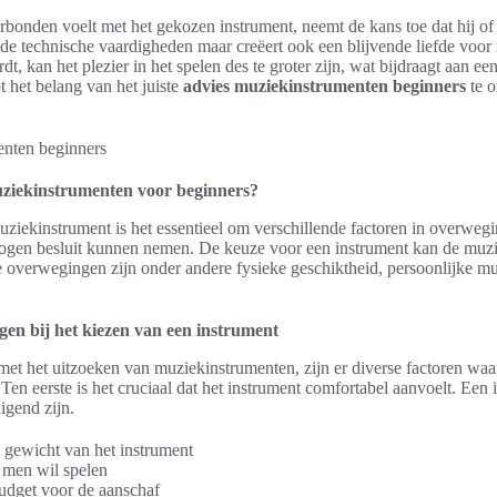
rbonden voelt met het gekozen instrument, neemt de kans toe dat hij of 
n de technische vaardigheden maar creëert ook een blijvende liefde voo
t, kan het plezier in het spelen des te groter zijn, wat bijdraagt aan ee
t het belang van het juiste
advies muziekinstrumenten beginners
te o
muziekinstrumenten voor beginners?
uziekinstrument is het essentieel om verschillende factoren in overweg
gen besluit kunnen nemen. De keuze voor een instrument kan de muzika
e overwegingen zijn onder andere fysieke geschiktheid, persoonlijke m
en bij het kiezen van een instrument
et het uitzoeken van muziekinstrumenten, zijn er diverse factoren wa
n eerste is het cruciaal dat het instrument comfortabel aanvoelt. Een i
igend zijn.
 gewicht van het instrument
e men wil spelen
udget voor de aanschaf