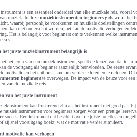
 instrument is een essentieel onderdeel van elke muzikale reis, vooral v
 van muziek. In deze
muziekinstrumenten beginners gids
wordt het b
ht, waarbij persoonlijke voorkeuren en muzikale doelstellingen centra
ent kan niet onderschat worden; het kan de motivatie verhogen en lei
ring. Het is belangrijk voor beginners om te verkennen welke instrumen
resses.
het juiste muziekinstrument belangrijk is
t het leren van een muziekinstrument, speelt de keuze van dat instrume
 kan de voortgang als beginner aanzienlijk beïnvloeden. De eerste erv
de motivatie en het enthousiasme om verder te leren en te oefenen. Dit 
trumenten beginners
te overwegen. De impact van de keuze voor een in
ten van de muzikale reis.
en van het juiste instrument
iekinstrument kan frustrerend zijn als het instrument niet goed past bi
e muziekinstrumenten voor beginners zorgen voor een prettige leererva
eer succes. Een instrument dat beschikt over de juiste functies en mogel
of zij snel vooruitgang boekt, wat de motivatie verder stimuleert.
ent motivatie kan verhogen