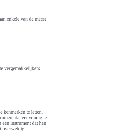
taan enkele van de meest
 te vergemakkelijken:
e kenmerken te letten.
trument dat eenvoudig te
an een instrument dat hen
t overweldigt.