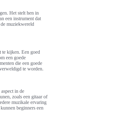
en. Het stelt hen in
van een instrument dat
n de muziekwereld
t te kijken. Een goed
 om een goede
rumenten die een goede
overweldigd te worden.
 aspect in de
unen, zoals een gitaar of
redere muzikale ervaring
, kunnen beginners een