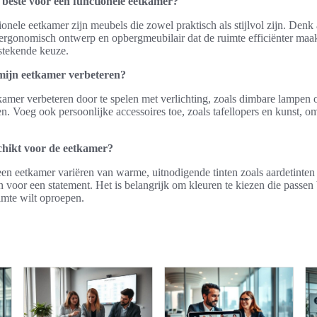
 beste voor een functionele eetkamer?
onele eetkamer zijn meubels die zowel praktisch als stijlvol zijn. Denk
n ergonomisch ontwerp en opbergmeubilair dat de ruimte efficiënter maak
stekende keuze.
 mijn eetkamer verbeteren?
etkamer verbeteren door te spelen met verlichting, zoals dimbare lampen 
en. Voeg ook persoonlijke accessoires toe, zoals tafellopers en kunst, 
chikt voor de eetkamer?
en eetkamer variëren van warme, uitnodigende tinten zoals aardetinten 
 voor een statement. Het is belangrijk om kleuren te kiezen die passen bi
uimte wilt oproepen.