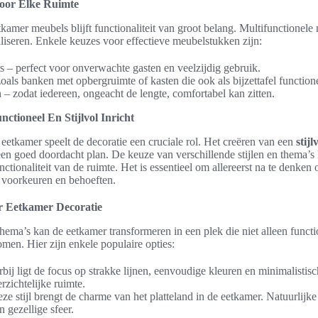
oor Elke Ruimte
etkamer meubels blijft functionaliteit van groot belang. Multifunctionel
iseren. Enkele keuzes voor effectieve meubelstukken zijn:
ls – perfect voor onverwachte gasten en veelzijdig gebruik.
als banken met opbergruimte of kasten die ook als bijzettafel function
n – zodat iedereen, ongeacht de lengte, comfortabel kan zitten.
ctioneel En Stijlvol Inricht
 eetkamer speelt de decoratie een cruciale rol. Het creëren van een
stij
een goed doordacht plan. De keuze van verschillende stijlen en thema’
ctionaliteit van de ruimte. Het is essentieel om allereerst na te denken
e voorkeuren en behoeften.
or Eetkamer Decoratie
thema’s kan de eetkamer transformeren in een plek die niet alleen functi
men. Hier zijn enkele populaire opties:
bij ligt de focus op strakke lijnen, eenvoudige kleuren en minimalistisc
erzichtelijke ruimte.
ze stijl brengt de charme van het platteland in de eetkamer. Natuurlijk
n gezellige sfeer.