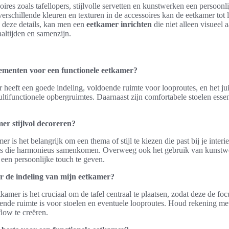
ires zoals tafellopers, stijlvolle servetten en kunstwerken een persoonl
erschillende kleuren en texturen in de accessoires kan de eetkamer tot
 deze details, kan men een
eetkamer inrichten
die niet alleen visueel 
aaltijden en samenzijn.
lementen voor een functionele eetkamer?
 heeft een goede indeling, voldoende ruimte voor looproutes, en het jui
ultifunctionele opbergruimtes. Daarnaast zijn comfortabele stoelen esse
er stijlvol decoreren?
er is het belangrijk om een thema of stijl te kiezen die past bij je interi
res die harmonieus samenkomen. Overweeg ook het gebruik van kunstwe
 een persoonlijke touch te geven.
or de indeling van mijn eetkamer?
tkamer is het cruciaal om de tafel centraal te plaatsen, zodat deze de fo
ende ruimte is voor stoelen en eventuele looproutes. Houd rekening me
low te creëren.