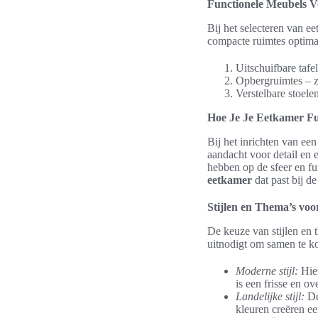
Functionele Meubels V
Bij het selecteren van e
compacte ruimtes optimal
Uitschuifbare tafe
Opbergruimtes – zo
Verstelbare stoele
Hoe Je Je Eetkamer Fun
Bij het inrichten van een
aandacht voor detail en 
hebben op de sfeer en fun
eetkamer
dat past bij d
Stijlen en Thema’s vo
De keuze van stijlen en 
uitnodigt om samen te ko
Moderne stijl:
Hier
is een frisse en ov
Landelijke stijl:
De
kleuren creëren ee