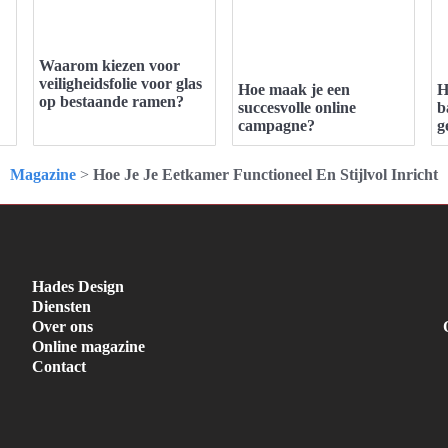
Waarom kiezen voor
veiligheidsfolie voor glas
Hoe maak je een
H
op bestaande ramen?
succesvolle online
b
campagne?
g
Magazine
>
Hoe Je Je Eetkamer Functioneel En Stijlvol Inricht
Hades Design
Diensten
Over ons
Online magazine
Contact