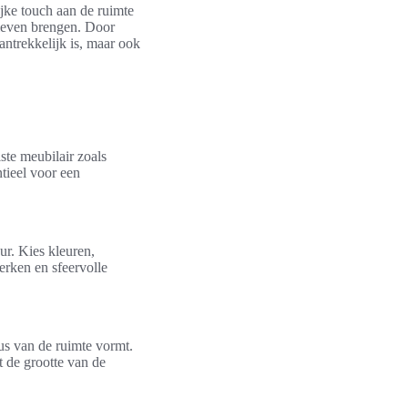
ijke touch aan de ruimte
 leven brengen. Door
aantrekkelijk is, maar ook
ste meubilair zoals
ntieel voor een
eur. Kies kleuren,
rken en sfeervolle
cus van de ruimte vormt.
t de grootte van de