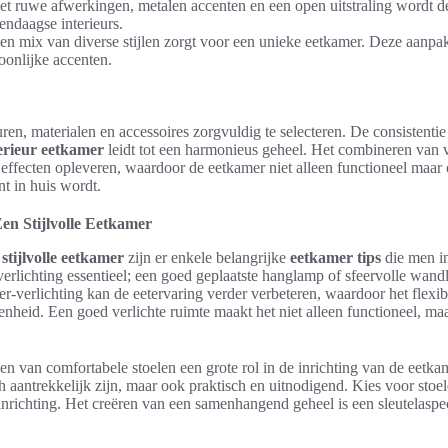
t ruwe afwerkingen, metalen accenten en een open uitstraling wordt dez
endaagse interieurs.
n mix van diverse stijlen zorgt voor een unieke eetkamer. Deze aanpak
soonlijke accenten.
uren, materialen en accessoires zorgvuldig te selecteren. De consistenti
erieur eetkamer
leidt tot een harmonieus geheel. Het combineren van ve
effecten opleveren, waardoor de eetkamer niet alleen functioneel maar 
nt in huis wordt.
en Stijlvolle Eetkamer
n
stijlvolle eetkamer
zijn er enkele belangrijke
eetkamer tips
die men i
 verlichting essentieel; een goed geplaatste hanglamp of sfeervolle wan
erlichting kan de eetervaring verder verbeteren, waardoor het flexibe
enheid. Een goed verlichte ruimte maakt het niet alleen functioneel, m
en van comfortabele stoelen een grote rol in de inrichting van de eetkam
ch aantrekkelijk zijn, maar ook praktisch en uitnodigend. Kies voor stoele
e inrichting. Het creëren van een samenhangend geheel is een sleutelasp