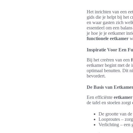
Het inrichten van een eet
gids die je helpt bij he
en waar gasten zich wel
essentieel om een balans 
je hoe je je eetkamer inr
functionele eetkamer
wo
Inspiratie Voor Een F
Bij het creëren van een
eetkamer begint met de 
optimaal benutten. Dit ni
bevordert.
De Basis van Eetkamer
Een efficiënte
eetkamer 
de tafel en stoelen zorg
De grootte van de r
Looproutes – zorg
Verlichting – een g