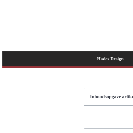
Hades Design
Inhoudsopgave artike