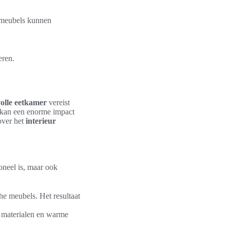
e meubels kunnen
eren.
lvolle eetkamer
vereist
s kan een enorme impact
 over het
interieur
oneel is, maar ook
he meubels. Het resultaat
e materialen en warme