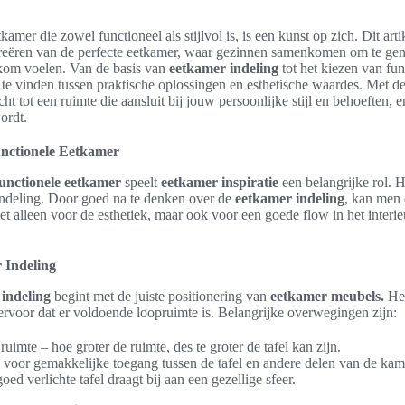
kamer die zowel functioneel als stijlvol is, is een kunst op zich. Dit arti
t creëren van de perfecte eetkamer, waar gezinnen samenkomen om te ge
kom voelen. Van de basis van
eetkamer indeling
tot het kiezen van fun
te vinden tussen praktische oplossingen en esthetische waardes. Met deze
icht tot een ruimte die aansluit bij jouw persoonlijke stijl en behoeften,
rdt.
unctionele Eetkamer
functionele eetkamer
speelt
eetkamer inspiratie
een belangrijke rol. 
indeling. Door goed na te denken over de
eetkamer indeling
, kan men 
et alleen voor de esthetiek, maar ook voor een goede flow in het interieu
 Indeling
indeling
begint met de juiste positionering van
eetkamer meubels.
Het
t ervoor dat er voldoende loopruimte is. Belangrijke overwegingen zijn:
uimte – hoe groter de ruimte, des te groter de tafel kan zijn.
 voor gemakkelijke toegang tussen de tafel en andere delen van de kam
oed verlichte tafel draagt bij aan een gezellige sfeer.