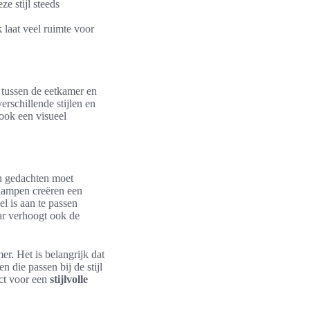
e stijl steeds
 laat veel ruimte voor
e tussen de eetkamer en
rschillende stijlen en
ook een visueel
n gedachten moet
dlampen creëren een
l is aan te passen
aar verhoogt ook de
er. Het is belangrijk dat
n die passen bij de stijl
ect voor een
stijlvolle