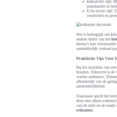
Industriële stijl:
Me
populairder in hed
Eclectische stijl:
Ee
creativiteit en per
Het is belangrijk om kle
andere delen van het
int
thema’s kan verrassende 
aantrekkelijk centraal pu
Praktische Tips Voor E
Bij het inrichten van ee
houden. Allereerst is de
warme ambiance. Dimmer-v
afhankelijk van de geleg
aantrekkelijkheid.
Daarnaast speelt het kiez
deze niet alleen esthetis
van de tafel en de total
eetkamer.