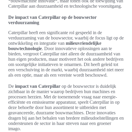
*bouwmachine innovatie*, maar tonen ook de toewijding van
Caterpillar aan duurzaamheid en technologische vooruitgang.
De impact van Caterpillar op de bouwsector
verduurzaming
Caterpillar heeft een significante rol gespeeld in de
verduurzaming van de bouwsector, waarbij de focus ligt op de
ontwikkeling en integratie van
milieuvriendelijke
bouwtechnologie
. Door innovatieve oplossingen aan te
bieden, vergroot Caterpillar niet alleen de duurzaamheid van
hun eigen producten, maar motiveert het ook andere bedrijven
om soortgelijke initiatieven te omarmen. Dit heeft geleid tot
een verschuiving in de markt, waarbij duurzaamheid niet meer
als een optie, maar als een vereiste wordt beschouwd.
De
impact van Caterpillar
op de bouwsector is duidelijk
zichtbaar in de manier waarop bedrijven hun machines en
processen herzien. Met de toenemende vraag naar energie-
efficiënte en emissiearme apparatuur, speelt Caterpillar in op
deze behoefte door hun assortiment te uitbreiden met
geavanceerde, duurzame bouwmachines. Deze innovaties
dragen bij aan het behalen van bredere milieudoelstellingen en
ondersteunen de sector in haar streven naar een groener
imago.