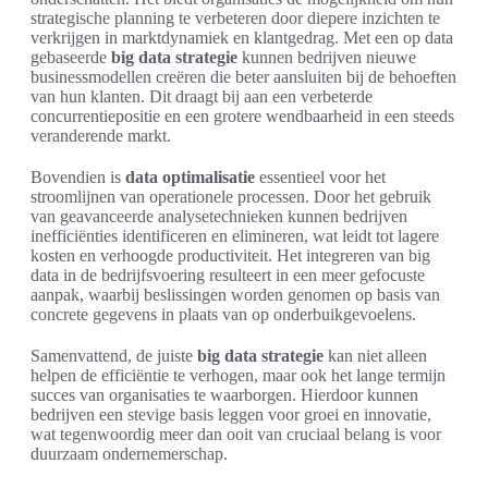
strategische planning te verbeteren door diepere inzichten te
verkrijgen in marktdynamiek en klantgedrag. Met een op data
gebaseerde
big data strategie
kunnen bedrijven nieuwe
businessmodellen creëren die beter aansluiten bij de behoeften
van hun klanten. Dit draagt bij aan een verbeterde
concurrentiepositie en een grotere wendbaarheid in een steeds
veranderende markt.
Bovendien is
data optimalisatie
essentieel voor het
stroomlijnen van operationele processen. Door het gebruik
van geavanceerde analysetechnieken kunnen bedrijven
inefficiënties identificeren en elimineren, wat leidt tot lagere
kosten en verhoogde productiviteit. Het integreren van big
data in de bedrijfsvoering resulteert in een meer gefocuste
aanpak, waarbij beslissingen worden genomen op basis van
concrete gegevens in plaats van op onderbuikgevoelens.
Samenvattend, de juiste
big data strategie
kan niet alleen
helpen de efficiëntie te verhogen, maar ook het lange termijn
succes van organisaties te waarborgen. Hierdoor kunnen
bedrijven een stevige basis leggen voor groei en innovatie,
wat tegenwoordig meer dan ooit van cruciaal belang is voor
duurzaam ondernemerschap.