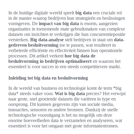
In de huidige digitale wereld speelt
big data
een cruciale rol
in de manier waarop bedrijven hun strategieën en beslissingen
vormgeven. De
impact van big data
is enorm, aangezien
organisaties in toenemende mate gebruikmaken van complexe
datasets om inzichten te verkrijgen die hun concurrentiepositie
versterken.
Big data-analyse
stelt bedrijven in staat om
data-
gedreven besluitvorming
toe te passen, wat resulteert in
verbeterde efficiëntie en effectiviteit binnen hun operationele
processen. Dit artikel verkent
hoe big data de
besluitvorming in bedrijven optimaliseert
en waarom het
essentieel is voor succes in een steeds competitievere markt.
Inleiding tot big data en besluitvorming
In de wereld van business en technologie komt de term *big
data* steeds vaker voor.
Wat is big data
precies? Het verwijst
naar grote, snel groeiende datasets die variëren in type en
oorsprong. Dit kunnen gegevens zijn van sociale media,
transacties, sensoren en andere bronnen. Dankzij de snelle
technologische vooruitgang is het nu mogelijk om deze
enorme hoeveelheden data te verzamelen en analyseren, wat
essentieel is voor het omgaan met grote informatiestromen.