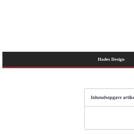
Hades Design
Inhoudsopgave artike