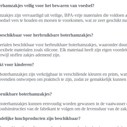
rhamzakjes veilig voor het bewaren van voedsel?
mzakjes zijn vervaardigd uit veilige, BPA-vrije materialen die voldoe
edsel vers te houden en morsen te voorkomen, wat ze zeer geschikt ma
 beschikbaar voor herbruikbare boterhamzakjes?
terialen beschikbaar voor herbruikbare boterhamzakjes, waaronder duur
lexibele materialen zoals silicone. Elk materiaal heeft zijn eigen voordel
erwijl stoffen zakjes ademend zijn.
ikt voor kinderen?
oterhamzakjes zijn verkrijgbaar in verschillende kleuren en prints, wat
bovendien ontworpen om praktisch te zijn, zodat ze gemakkelijk kunne
bruikbare boterhamzakjes?
boterhamzakjes kunnen eenvoudig worden gewassen in de vaatwasser o
udsinstructies van de fabrikant te volgen om de levensduur van de zak
ndelijke lunchproducten zijn beschikbaar?