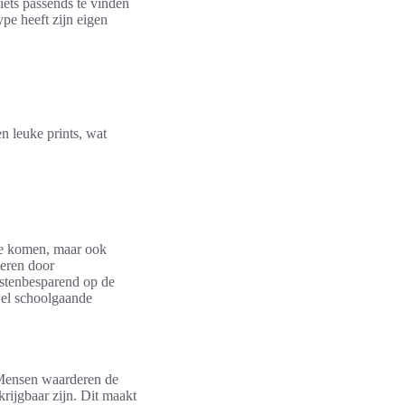
iets passends te vinden
type heeft zijn eigen
 leuke prints, wat
ede komen, maar ook
deren door
ostenbesparend op de
wel schoolgaande
 Mensen waarderen de
rijgbaar zijn. Dit maakt