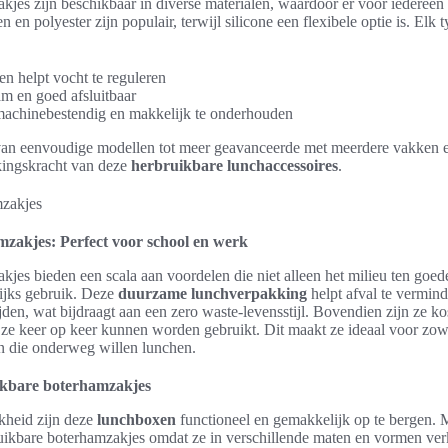
jes zijn beschikbaar in diverse materialen, waardoor er voor iedereen 
n en polyester zijn populair, terwijl silicone een flexibele optie is. Elk 
en helpt vocht te reguleren
am en goed afsluitbaar
machinebestendig en makkelijk te onderhouden
an eenvoudige modellen tot meer geavanceerde met meerdere vakken en
kkingskracht van deze
herbruikbare lunchaccessoires
.
zakjes: Perfect voor school en werk
kjes bieden een scala aan voordelen die niet alleen het milieu ten go
lijks gebruik. Deze
duurzame lunchverpakking
helpt afval te vermin
den, wat bijdraagt aan een zero waste-levensstijl. Bovendien zijn ze k
n ze keer op keer kunnen worden gebruikt. Dit maakt ze ideaal voor zo
n die onderweg willen lunchen.
ikbare boterhamzakjes
kheid zijn deze
lunchboxen
functioneel en gemakkelijk op te bergen.
uikbare boterhamzakjes omdat ze in verschillende maten en vormen verk