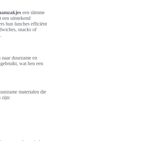
hamzakjes
een slimme
t een uitstekend
s hun lunches efficiënt
ndwiches, snacks of
.
n naar duurzame en
gebruikt, wat hen een
uurzame materialen die
zijn: