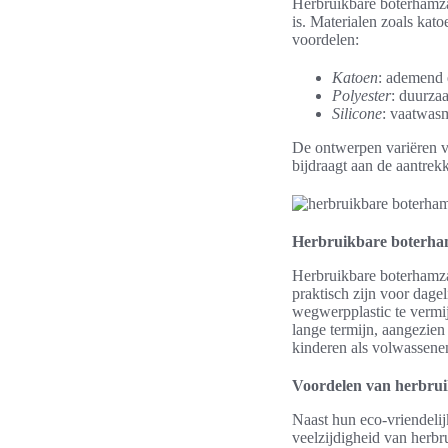
Herbruikbare boterhamzak
is. Materialen zoals katoe
voordelen:
Katoen
: ademend 
Polyester
: duurza
Silicone
: vaatwas
De ontwerpen variëren v
bijdraagt aan de aantre
Herbruikbare boterham
Herbruikbare boterhamza
praktisch zijn voor dage
wegwerpplastic te vermij
lange termijn, aangezie
kinderen als volwassene
Voordelen van herbru
Naast hun eco-vriendelij
veelzijdigheid van herbr