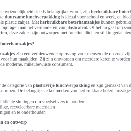
ieuvriendelijkheid steeds belangrijker wordt, zijn
herbruikbare boter
eze
duurzame lunchverpakking
is ideaal voor school en werk, en bied
ele plastic zakjes. Met
herbruikbare boterhamzakjes
kunnen gebruiker
k bijdragen aan het verminderen van plasticafval. Of het nu gaat om sa
cten
, deze zakjes zijn ontworpen met functionaliteit en stijl in gedachten
 boterhamzakjes?
mzakjes
zijn een vernieuwende oplossing voor mensen die op zoek zij
 voor hun maaltijden. Zij zijn ontworpen om meerdere keren te worden 
 de moderne, milieubewuste consument.
n
r de categorie van
plasticvrije lunchverpakking
en zijn gemaakt van d
normen. De belangrijkste kenmerken van herbruikbare boterhamzakjes 
htdichte sluitingen om voedsel vers te houden
ilige, recycleerbare materialen
inigen en te onderhouden
en en ontwerp