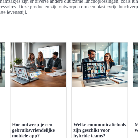
rhamzakjes zijn er diverse andere duurzame lunchoplossingen, zoals lu
essoires. Deze producten zijn ontworpen om een plasticvrije lunchverp
te levensstijl.
Hoe ontwerp je een
Welke communicatietools
M
gebruiksvriendelijke
zijn geschikt voor
v
mobiele app?
hybride teams?