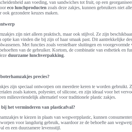
cheidenheid aan voeding, van sandwiches tot fruit, op een georganisee
voor
eco lunchproducten
zoals deze zakjes, kunnen gebruikers niet all
ar ook gezondere keuzes maken.
 ontwerp
akjes zijn niet alleen praktisch, maar ook stijlvol. Ze zijn beschikbaar 
n optie kan vinden die bij zijn of haar smaak past. Dit aantrekkelijke d
olwassenen. Met functies zoals verstelbare sluitingen en voorgevormde 
behoeften van de gebruiker. Kortom, de combinatie van esthetiek en func
deze
duurzame lunchverpakking
.
 boterhamzakjes precies?
kjes zijn speciaal ontworpen om meerdere keren te worden gebruikt. Z
ialen zoals katoen, polyester, of silicone, en zijn ideaal voor het verv
en milieuvriendelijk alternatief voor traditionele plastic zakjes.
 bij het verminderen van plasticafval?
hamzakjes te kiezen in plaats van wegwerpplastic, kunnen consumenten 
ontworpen voor langdurig gebruik, waardoor ze de behoefte aan wegwerp
fval en een duurzamere levensstijl.