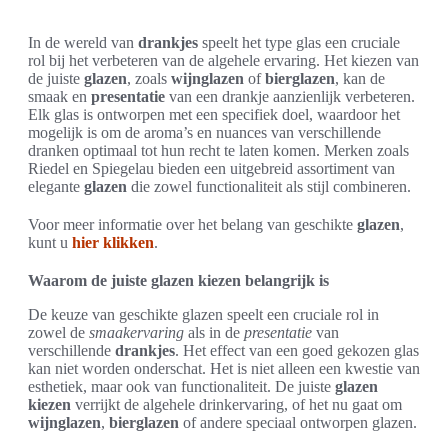
In de wereld van
drankjes
speelt het type glas een cruciale
rol bij het verbeteren van de algehele ervaring. Het kiezen van
de juiste
glazen
, zoals
wijnglazen
of
bierglazen
, kan de
smaak en
presentatie
van een drankje aanzienlijk verbeteren.
Elk glas is ontworpen met een specifiek doel, waardoor het
mogelijk is om de aroma’s en nuances van verschillende
dranken optimaal tot hun recht te laten komen. Merken zoals
Riedel en Spiegelau bieden een uitgebreid assortiment van
elegante
glazen
die zowel functionaliteit als stijl combineren.
Voor meer informatie over het belang van geschikte
glazen
,
kunt u
hier klikken
.
Waarom de juiste glazen kiezen belangrijk is
De keuze van geschikte glazen speelt een cruciale rol in
zowel de
smaakervaring
als in de
presentatie
van
verschillende
drankjes
. Het effect van een goed gekozen glas
kan niet worden onderschat. Het is niet alleen een kwestie van
esthetiek, maar ook van functionaliteit. De juiste
glazen
kiezen
verrijkt de algehele drinkervaring, of het nu gaat om
wijnglazen
,
bierglazen
of andere speciaal ontworpen glazen.