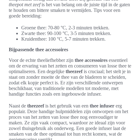
theepot met zeef
is het van belang om de juiste tijd in de gaten
te houden om bittere smaken te vermijden. Tips voor een
goede bereiding:
Groene thee: 70-80 °C, 2-3 minuten trekken.
Zwarte thee: 90-100 °C, 3-5 minuten trekken.
Kruidenthee: 100 °C, 5-7 minuten trekken.
Bijpassende thee accessoires
Voor de echte theeliefhebber zijn
thee accessoires
essentieel
om de ervaring van het zetten en consumeren van losse thee te
optimaliseren. Een degelijke
theezeef
is cruciaal; het stelt je in
staat om zonder moeite de thee van de bladeren te scheiden,
zodat elk kopje perfect is. Er zijn verschillende ontwerpen
beschikbaar, van traditionele modellen tot moderne, met
handige functies zoals een ingebouwde infuser.
Naast de
theezeef
is het gebruik van een
thee infuser
erg
populair. Deze handige hulpmiddelen zijn ontworpen om het
proces van het zetten van losse thee nog eenvoudiger te
maken. Ze zijn vaak compact, waardoor ze ideaal zijn voor
zowel thuisgebruik als onderweg. Een goede infuser laat de
smaken van de thee optimaal tot hun recht komen, wat de
genietervaring verrijkt.