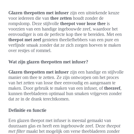
Glazen theepotten met infuser
zijn een uitstekende keuze
voor iedereen die van
thee zetten
houdt zonder de
rompslomp. Deze stijlvolle
theepot voor losse thee
is
voorzien van een handige ingebouwde zeef, waardoor het
eenvoudiger is om de perfecte kop thee te bereiden. Met een
theepot met zeef
genieten theeliefhebbers van een pure en
verfijnde smaak zonder dat ze zich zorgen hoeven te maken
over restjes of rommel.
Wat zijn glazen theepotten met infuser?
Glazen theepotten met infuser
zijn een handige en stijlvolle
manier om thee te zetten. Ze zijn ontworpen om het proces
van het zetten van losse thee eenvoudig en aangenaam te
maken. Door gebruik te maken van een infuser, of
theezeef
,
kunnen theebladeren optimaal hun smaken vrijgeven zonder
dat ze in de drank terechtkomen.
Definitie en functie
Een glazen theepot met infuser is meestal gemaakt van
duurzaam glas en heeft een ingebouwde zeef. Deze
theepot
met filter
maakt het mogelijk om verse theebladeren zonder