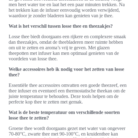
men heet water toe en laat het een paar minuten trekken. Na
het trekken kan de infuser eenvoudig worden verwijderd,
waardoor je zonder bladeren kan genieten van je thee.
Wat is het verschil tussen losse thee en theezakjes?
Losse thee biedt doorgaans een rijkere en complexere smaak
dan theezakjes, omdat de theebladeren meer ruimte hebben
om uit te zetten en aroma’s vrij te geven. Met glazen
theepotten met infuser kan men optimaal genieten van de
voordelen van losse thee.
Welke accessoires heb ik nodig voor het zetten van losse
thee?
Essentiële thee accessoires omvatten een goede theezeef, een
thee infuser en eventueel een thermostatische theekan om de
juiste temperatuur te behouden. Deze tools helpen om de
perfecte kop thee te zetten met gemak.
Wat is de beste temperatuur om verschillende soorten
losse thee te zetten?
Groene thee wordt doorgaans gezet met water van ongeveer
70-80°C, zwarte thee met 90-100°C, en kruidenthee kan