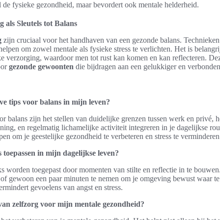
el de fysieke gezondheid, maar bevordert ook mentale helderheid.
 als Sleutels tot Balans
g
zijn cruciaal voor het handhaven van een gezonde balans. Technieken 
lpen om zowel mentale als fysieke stress te verlichten. Het is belang
e verzorging, waardoor men tot rust kan komen en kan reflecteren. D
oor
gezonde gewoonten
die bijdragen aan een gelukkiger en verbonden
eve tips voor balans in mijn leven?
or balans zijn het stellen van duidelijke grenzen tussen werk en privé, h
ing, en regelmatig lichamelijke activiteit integreren in je dagelijkse r
en om je geestelijke gezondheid te verbeteren en stress te verminderen
 toepassen in mijn dagelijkse leven?
s worden toegepast door momenten van stilte en reflectie in te bouwen.
 of gewoon een paar minuten te nemen om je omgeving bewust waar te
vermindert gevoelens van angst en stress.
van zelfzorg voor mijn mentale gezondheid?