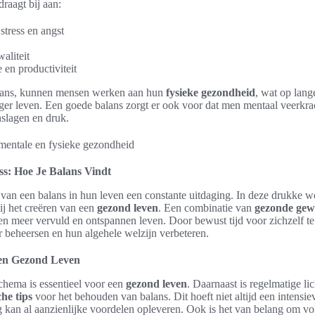
draagt bij aan:
stress en angst
aliteit
en productiviteit
alans, kunnen mensen werken aan hun
fysieke gezondheid
, wat op lang
er leven. Een goede balans zorgt er ook voor dat men mentaal veerkrac
nslagen en druk.
s: Hoe Je Balans Vindt
 van een balans in hun leven een constante uitdaging. In deze drukke we
j het creëren van een
gezond leven
. Een combinatie van
gezonde gew
een meer vervuld en ontspannen leven. Door bewust tijd voor zichzelf 
er beheersen en hun algehele welzijn verbeteren.
een Gezond Leven
chema is essentieel voor een
gezond leven
. Daarnaast is regelmatige 
he tips
voor het behouden van balans. Dit hoeft niet altijd een intensieve
 kan al aanzienlijke voordelen opleveren. Ook is het van belang om vol