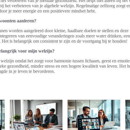
 het verbeteren van je mentale gezondheid. Het helpt niet alleen bij het
ij het verbeteren van je algehele welzijn. Regelmatige zelfzorg zorgt er
door je meer energie en een positievere mindset hebt.
woonten aanleren?
n worden aangeleerd door kleine, haalbare doelen te stellen en deze g
ntegreren van eenvoudige veranderingen zoals meer water drinken, ee
 Het is belangrijk om consistent te zijn en de voortgang bij te houden!
langrijk voor mijn welzijn?
r welzijn omdat het zorgt voor harmonie tussen lichaam, geest en emoti
sieke gezondheid, minder stress en een hogere kwaliteit van leven. Het 
gde in je leven te bevorderen.