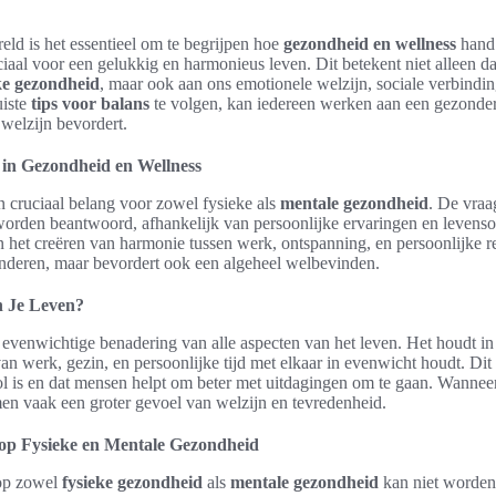
eld is het essentieel om te begrijpen hoe
gezondheid en wellness
hand 
ciaal voor een gelukkig en harmonieus leven. Dit betekent niet alleen 
ke gezondheid
, maar ook aan ons emotionele welzijn, sociale verbindi
uiste
tips voor balans
te volgen, kan iedereen werken aan een gezondere
k welzijn bevordert.
 in Gezondheid en Wellness
an cruciaal belang voor zowel fysieke als
mentale gezondheid
. De vraa
worden beantwoord, afhankelijk van persoonlijke ervaringen en leven
in het creëren van harmonie tussen werk, ontspanning, en persoonlijke rel
inderen, maar bevordert ook een algeheel welbevinden.
n Je Leven?
 evenwichtige benadering van alle aspecten van het leven. Het houdt i
n werk, gezin, en persoonlijke tijd met elkaar in evenwicht houdt. Dit 
ol is en dat mensen helpt om beter met uitdagingen om te gaan. Wanneer
 men vaak een groter gevoel van welzijn en tevredenheid.
op Fysieke en Mentale Gezondheid
p zowel
fysieke gezondheid
als
mentale gezondheid
kan niet worden