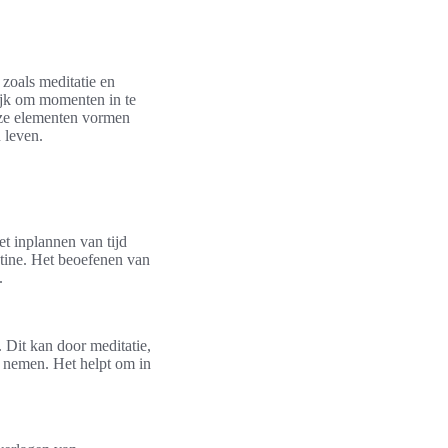
zoals meditatie en
rijk om momenten in te
eze elementen vormen
 leven.
et inplannen van tijd
outine. Het beoefenen van
.
 Dit kan door meditatie,
 nemen. Het helpt om in