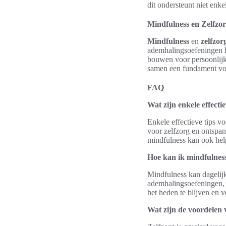
dit ondersteunt niet enk
Mindfulness en Zelfzorg
Mindfulness
en
zelfzor
ademhalingsoefeningen he
bouwen voor persoonlijk
samen een fundament v
FAQ
Wat zijn enkele effecti
Enkele effectieve tips vo
voor zelfzorg en ontspann
mindfulness kan ook help
Hoe kan ik mindfulness
Mindfulness kan dagelijk
ademhalingsoefeningen,
het heden te blijven en 
Wat zijn de voordelen 