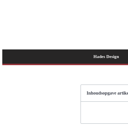
Hades Design
Inhoudsopgave artike