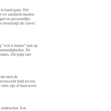
in hand gaan. Het
dat we aandacht moeten
ngen en persoonlijke
 levensstijl die zowel
g “wat is balans” kan op
somstandigheden. De
aties. Dit helpt niet
n dat men de
evenwicht leidt tot een
 men zijn of haar leven
 onderschat. Een