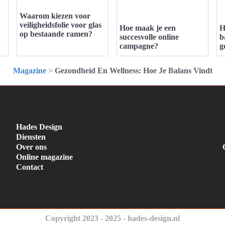
Waarom kiezen voor
veiligheidsfolie voor glas
Hoe maak je een
H
op bestaande ramen?
succesvolle online
b
campagne?
g
Magazine
>
Gezondheid En Wellness: Hoe Je Balans Vindt
Hades Design
Diensten
Over ons
Online magazine
Contact
Copyright 2023 - 2025 - hades-design.nl