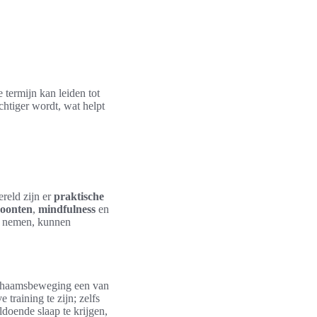
e termijn kan leiden tot
htiger wordt, wat helpt
reld zijn er
praktische
oonten
,
mindfulness
en
te nemen, kunnen
lichaamsbeweging een van
 training te zijn; zelfs
doende slaap te krijgen,