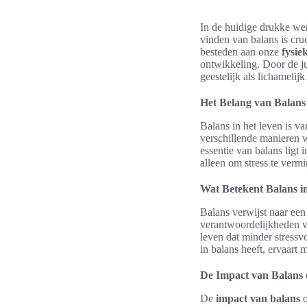
In de huidige drukke wer
vinden van balans is cru
besteden aan onze
fysie
ontwikkeling. Door de j
geestelijk als lichamelij
Het Belang van Balans
Balans in het leven is v
verschillende manieren 
essentie van balans ligt 
alleen om stress te verm
Wat Betekent Balans i
Balans verwijst naar een
verantwoordelijkheden va
leven dat minder stressv
in balans heeft, ervaart
De Impact van Balans 
De
impact van balans
o